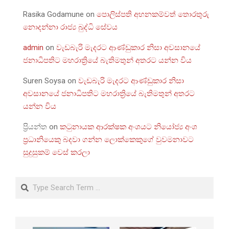
Rasika Godamune
on
පොලිස්පති අහනකම්වත් තොරතුරු
නොදන්නා රාජ්‍ය බුද්ධි සේවය
admin
on
වැඩබැරි මැදරට ආණ්ඩුකාර නිසා අවසානයේ
ජනාධිපතිට මහරාත්‍රියේ බැතිමතුන් අතරට යන්න විය
Suren Soysa
on
වැඩබැරි මැදරට ආණ්ඩුකාර නිසා
අවසානයේ ජනාධිපතිට මහරාත්‍රියේ බැතිමතුන් අතරට
යන්න විය
ප්‍රියන්ත
on
කටුනායක ආරක්ෂක අංශයට නියෝජ්‍ය අංශ
ප්‍රධානියෙකු බදවා ගන්න ලොක්කෙකුගේ වුවමනාවට
සුදුසුකම් වෙස් කරලා
Search