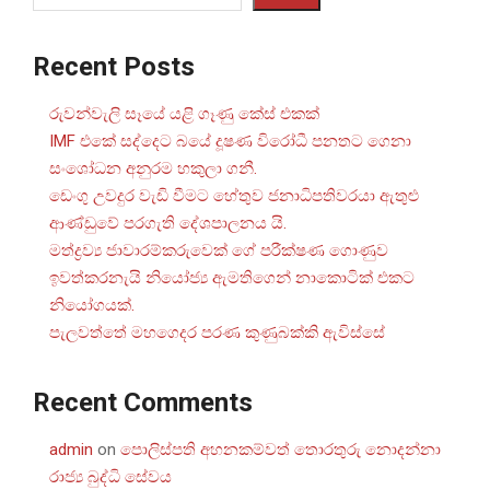
Recent Posts
රුවන්වැලි සෑයේ යළි ගෑණු කේස් එකක්
IMF එකේ සද්දෙට බයේ දූෂණ විරෝධී පනතට ගෙනා
සංශෝධන අනුරම හකුලා ගනී.
ඩෙංගු උවදුර වැඩි වීමට හේතුව ජනාධිපතිවරයා ඇතුළු
ආණ්ඩුවේ පරගැති දේශපාලනය යි.
මත්ද්‍රව්‍ය ජාවාරම්කරුවෙක් ගේ පරීක්ෂණ ගොණුව
ඉවත්කරනැයි නියෝජ්‍ය ඇමතිගෙන් නාකොටික් එකට
නියෝගයක්.
පැලවත්තේ මහගෙදර පරණ කුණුබක්කි ඇවිස්සේ
Recent Comments
admin
on
පොලිස්පති අහනකම්වත් තොරතුරු නොදන්නා
රාජ්‍ය බුද්ධි සේවය