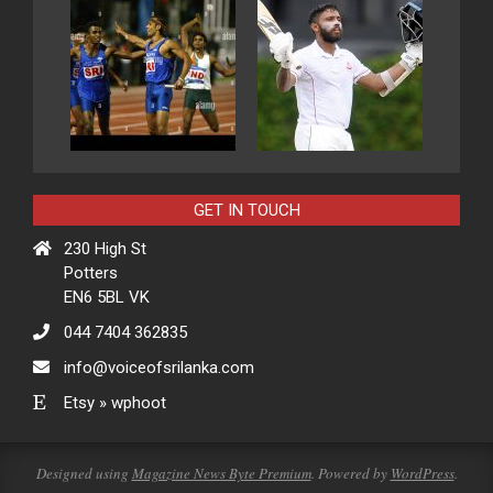
GET IN TOUCH
230 High St
Potters
EN6 5BL VK
044 7404 362835
info@voiceofsrilanka.com
Etsy » wphoot
Designed using
Magazine News Byte Premium
. Powered by
WordPress
.