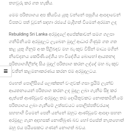
තහවුරු කර ගත හැකිය.
මෙම පරිත්‍යාගය අප කියවිය යුතු වන්නේ පසුගිය ආපදාවෙන්
විපතට පත් වූවන් සඳහා රජයේ මැදිහත් වීමෙන් අරඹන ලද
Rebuilding Sri Lanka අරමුදලේ අපේක්ෂාවන් සමග ගලපා
ගනිමිනි.මේ අරමුදලට ලැබෙන මුදල් ආධාර ගිණුම් ගත ගත
කළ යුතු ගිනුම් අංක පිළිබඳව මහ බැංකුව විසින් මාධ්‍ය මගින්
නිවේදනය කෙරිණි.දේශීය හා විදේශීය බොහෝ ආයතනද
පරිත්‍යාගශීලීන්ද සිය මුදල් පරිත්‍යාග කරන ලද්දේ මහ බැංකුව
වෙතින් කළමනාකරණය කරන එම අරමුදලටය.
එහෙත් පොලීසියේ ලොක්කන් වංගුවක් ගසා ප්‍රයිම් ලෑන්ඩ්
ආයතනයෙන් පරිත්‍යාග කරන ලද මුදල ලබා ගැනීම සිඳු කර
ඇත්තේ ආණ්ඩුවේ අරමුදල තඹ දොයිතුවකට නොතකමිනි.මේ
පරිත්‍යාගය ලබා ගැනීමේ උත්සවයට පොලිස්පතිවරයාද
සහභාගි වීමෙන් පෙනී යන්නේ ඔහුට ආණ්ඩුවේ ආපදා සහන
අරමුදල ගැන අදහසක් නොතිබුණ බව හෝ එසේත් නැතහොත්
ඔහු එය පයිසෙකට ගණන් නොගත් බවය.