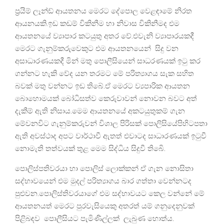
ප්‍රයිම් ලෑන්ඩ් ආයතනය මෙරට දේපොල වෙළඳාමේ නිරත
ආයනයකි.ඉඩ කඩම් විකිනීම හා නිවාස විකිනීමද එම
ආයතනයේ ව්‍යාපාර කටයුතු අතර වේ.එවැනි ව්‍යාපාරයකදී
මෙරට ගැනුම්කරුවෙකුට එම ආයතනයෙන් සිදු වන
අසාධාරණයකදී මින් මතු පොලීසියෙන් සාධරණයක් ඉටු කර
ගන්නට හැකි⁣ වේද යන තරමට මේ පරිත්‍යාගය සැක සහිත
බවක් මතු වන්නට ඉඩ තිබේ.ඒ මෙරට ව්‍යපාරික ආයතන
බොහොමයක් බෝධිසත්ව කෙරුවාවන් නොවන බවට අත්
දැකීම් ඇති නිසාය.මෙම ආයතනයේ අකටයුතුකම් ගැන
මේවනවිට ගැනුම්කරුවන් විශාල පිරිසක් පොලිසියේපිහිටපතා
ඇති අවස්ථාද අපට වාර්ථාවී ඇතත් එවාටද සාධාරණයක් ඉටුවී
නොමැති තත්වයක් තුළ මෙම සිද්ධිය සිදුවී තිබෙි.
පොලිස්පතිවරයා හා පොලිස් ලොක්කන් ඒ ගැන නොසිතා
සද්භාවයෙන් එම මුදල් පරිත්‍යාගය බාර ගත්තා වෙන්නටද
පුළුවන.පොලිස්තිවරයාගේ එම සද්භාවයට කෙල වන්නේ මේ
ආයතනයත් මෙරට පුරවැසියෙකු අතරත් යම් ගනුදෙනුවක්
පිළිබඳව පොලීසියට පැමිණිල්ලක් ලැබුණ හොත්ය.