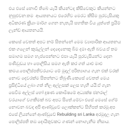
එය ⁣එසේ නොවී තිබේ යැයි කියන්ටද කිසිවෙකුට කියන්නට
නුපුළුවන.තම ආයතනයට එරෙහිව මෙරට කිසිම පුරවැසියකු
අධිකරණ ක්‍රියා මාර්ග ගෙන නැතැයි සහතික විය යුත්තේ ප්‍රයිම්
ලෑන්ඩ් ආයතනයයි.
කෙසේ වෙතත් අපට නම් සිතන්නේ මෙම ව්‍යාපාරික ආයතනය
එක ගලෙන් කුරුල්ලන් දෙදෙනෙකු බිම දමා ඇති බවය.ඒ තම
සමාගම සමග හැප්පෙන්නට එපා යැයි පුරවැසියන්ට දෙන
පණිවුඩය හා පොලීසිය සමග ඇති කර ගත් යාළු මාළු
කමය.පොලිස්පතිවරයාට මේ මුදල් පරිත්‍යාගය ගැන එක් වරක්
නොව දෙවරක්ම සිතන්නට තිබුණි.කෙසේ වෙතත් මෙය
ප්‍රසිද්ධියේ ලබා ගත් නිල අල්ලසක් ලෙස හැඟී යයි.ඒ ගැන
සෙවීම අල්ලස් හෝ දූෂණ කොමිෂමේ අධ්‍යක්ෂ ජනරාල්
වරයාගේ වගකීමක් බව අපට සි⁣තේ.මේවා එසේ මෙසේ ගේම්
නොවන බවද අපි ආණ්ඩු⁣වේ ලොක්කන්ට සිහිපත් කරමු.අප
එසේ ලියන්නේ ආණ්ඩුවේ Rebuilding sri Lanka අරමුදල ගැන
පොලිස්පති තඹ දොයිතුවකට ගණන් නොගැනීම නිසාය.