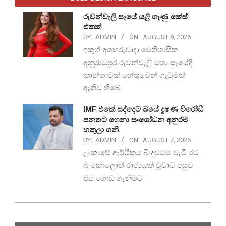
රුවන්වැලි සෑයේ යළි ගෑණු කේස්
එකක්
BY:
ADMIN
ON:
AUGUST 9, 2026
ඉකුත් අගහරුවාදා ඓතිහාසික
අනුරාධපුර රුවන්වැලි මහා සෑයේදී
කාන්තාවක් හේතුවෙන් ගැටුමක්
ඇතිව තිබේ.
IMF එකේ සද්දෙට බයේ දූෂණ විරෝධී
පනතට ගෙනා සංශෝධන අනුරම
හකුලා ගනී.
BY:
ADMIN
ON:
AUGUST 7, 2026
ලංකාවේ ආර්ථිකය බිංදුවටම වැටී රට
බංකොලොත් රාජ්‍යයක් වූවාට පසුව
එය ගොඩ ගැනීමට