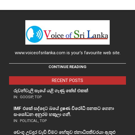
www.voiceofsrilanka.com is your's favourite web site.
CONTINUE READING
RECENT POSTS
රුවන්වැලි සෑයේ යළි ගෑණු කේස් එකක්
IN:
GOOSIP
,
TOP
IMF එකේ සද්දෙට බයේ දූෂණ විරෝධී පනතට ගෙනා
සංශෝධන අනුරම හකුලා ගනී.
IN:
POLITICAL
,
TOP
ඩෙංගු උවදුර වැඩි වීමට හේතුව ජනාධිපතිවරයා ඇතුළු