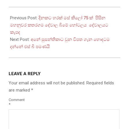
2025-
12-
Previous Post:
දිනකට හරක් මස් කිලෝ 75 ක් පිසින
28
මහනුවර කතරගම දේවාල බිමේ හෝටලය දේවාලයට
කැපද
Next Post:
අනේ සුසන්තිකාට වුන විපත ගැන හොදටම
දන්නේ එස් බී පමණයි
LEAVE A REPLY
Your email address will not be published.
Required fields
are marked
*
Comment
*