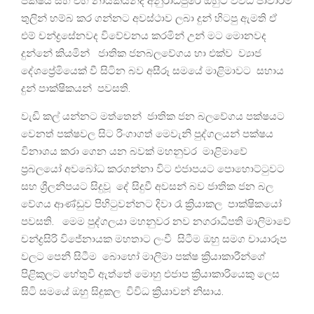
පක්ෂය සහ එහි නායකයන්ද අනුරාධපුරේ ඔහුට විවිධ ජාවාරම්
තුලින් හම්බ කර ගන්නට අවස්ථාව ලබා දුන් හිටපු ඇමති ඒ
එම් චන්ද්‍රසේනවද විවේචනය කරමින් උන් මට මොනවද
දුන්නේ කියමින් ජාතික ජනබලවේගය හා එක්ව ව්‍යාජ
දේශප්‍රේමියෙක් වී සිටින බව අසීරූ සමයේ මාළිමාවට සහාය
දුන් පාක්ෂිකයන් පවසති.
වැඩි කල් යන්නට මත්තෙන් ජාතික ජන බලවේගය පක්ෂයට
වෙනත් පක්ෂවල සිට රිංගාගත් මෙවැනි පුද්ගලයන් පක්ෂය
විනාශය කරා ගෙන යන බවක් මහනුවර මාළිමාවේ
ප්‍රබලයෝ අවබෝධ කරගන්නා විට එජාපයට පොහොට්ටුවට
සහ ශ්‍රීලනිපයට සිදුවූ දේ සිදුවී අවසන් බව ජාතික ජන බල
වේගය ආණ්ඩුව පිහිටුවන්නට දිවා රෑ ක්‍රියාකල පාක්ෂිකයෝ
පවසති. මෙම පුද්ගලයා මහනුවර නව නගරාධිපති මාලිමාවේ
චන්ද්‍රසිරි විජේනායක මහතාට ලංවී සිටීම ඔහු සමග චායාරූප
වලට පෙනී සිටීම බොහෝ මාලිමා පක්ෂ ක්‍රියාකාරීන්ගේ
පිළිකුලට හේතුවී ඇත්තේ මොහු එජාප ක්‍රියාකාරියෙකු ලෙස
සිටි සමයේ ඔහු සිදුකල විවිධ ක්‍රියාවන් නිසාය.