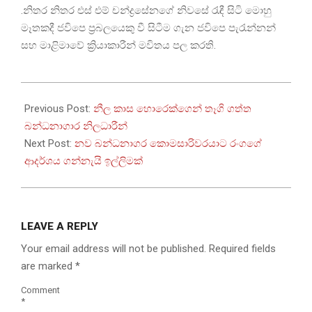
.නිතර නිතර එස් එම් චන්ද්‍රසේනගේ නිවසේ රැඳී සිටි මොහු
මෑතකදී ජවිපෙ ප්‍රබලයෙකු වී සිටීම ගැන ජවිපෙ පැරැන්නන්
සහ මාළිමාවේ ක්‍රියාකාරීන් මවිතය පල කරති.
2025-
06-
Previous Post:
නීල කාස හොරෙක්ගෙන් තෑගි ගත්ත
12
බන්ධනාගාර නිලධාරීන්
Next Post:
නව බන්ධනාගර කොමසාරිවරයාට රංගගේ
ආදර්ශය ගන්නැයි ඉල්ලිමක්
LEAVE A REPLY
Your email address will not be published.
Required fields
are marked
*
Comment
*