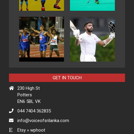
GET IN TOUCH
230 High St
Potters
EN6 5BL VK
044 7404 362835
info@voiceofsrilanka.com
Etsy » wphoot