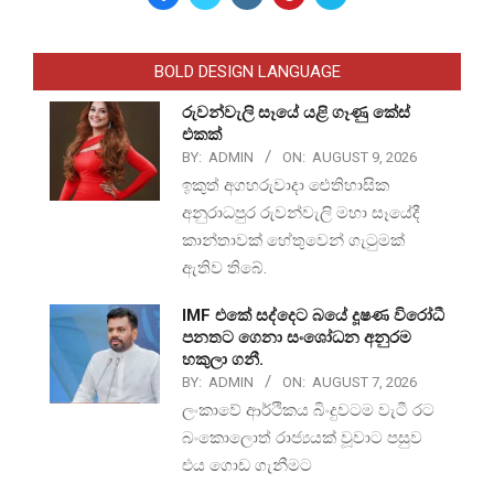
BOLD DESIGN LANGUAGE
රුවන්වැලි සෑයේ යළි ගෑණු කේස්
එකක්
BY:
ADMIN
ON:
AUGUST 9, 2026
ඉකුත් අගහරුවාදා ඓතිහාසික
අනුරාධපුර රුවන්වැලි මහා සෑයේදී
කාන්තාවක් හේතුවෙන් ගැටුමක්
ඇතිව තිබේ.
IMF එකේ සද්දෙට බයේ දූෂණ විරෝධී
පනතට ගෙනා සංශෝධන අනුරම
හකුලා ගනී.
BY:
ADMIN
ON:
AUGUST 7, 2026
ලංකාවේ ආර්ථිකය බිංදුවටම වැටී රට
බංකොලොත් රාජ්‍යයක් වූවාට පසුව
එය ගොඩ ගැනීමට