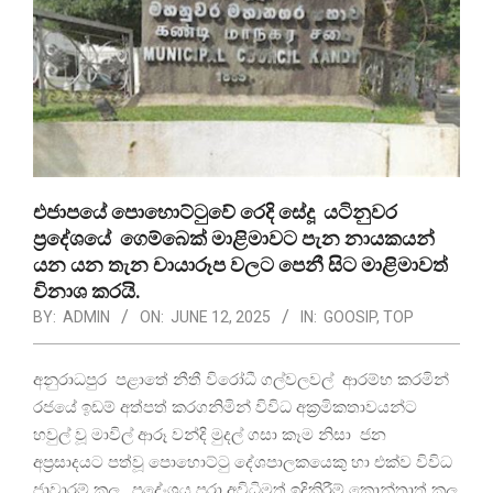
එජාපයේ පොහොට්ටුවේ රෙදි සේදූ යටිනුවර
ප්‍රදේශයේ ගෙම්බෙක් මාළිමාවට පැන නායකයන්
යන යන තැන චායාරූප වලට පෙනී සිට මාළිමාවත්
විනාශ කරයි.
BY:
ADMIN
ON:
JUNE 12, 2025
IN:
GOOSIP
,
TOP
අනුරාධපුර පළාතේ නීතී විරෝධී ගල්වලවල් ආරම්භ කරමින්
රජයේ ඉඩම් අත්පත් කරගනිමින් විවිධ අක්‍රමිකතාවයන්ට
හවුල් වූ මාවිල් ආරූ වන්දි මුදල් ගසා කෑම නිසා ජන
අප්‍රසාදයට පත්වූ පොහොට්ටු දේශපාලකයෙකු හා එක්ව විවිධ
ජාවාරම් කල ,ප්‍රදේංශය පුරා අවිධිමත් ඉදිකිරීම් කොන්ත්‍රාත් කල