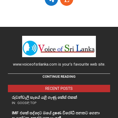
www.voiceofsrilanka.com is your's favourite web site.
CONTINUE READING
RECENT POSTS
රුවන්වැලි සෑයේ යළි ගෑණු කේස් එකක්
IN:
GOOSIP
,
TOP
IMF එකේ සද්දෙට බයේ දූෂණ විරෝධී පනතට ගෙනා