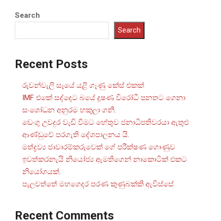
Search
Search
Recent Posts
රුවන්වැලි සෑයේ යළි ගෑණු කේස් එකක්
IMF එකේ සද්දෙට බයේ දූෂණ විරෝධී පනතට ගෙනා
සංශෝධන අනුරම හකුලා ගනී.
ඩෙංගු උවදුර වැඩි වීමට හේතුව ජනාධිපතිවරයා ඇතුළු
ආණ්ඩුවේ පරගැති දේශපාලනය යි.
මත්ද්‍රව්‍ය ජාවාරම්කරුවෙක් ගේ පරීක්ෂණ ගොණුව
ඉවත්කරනැයි නියෝජ්‍ය ඇමතිගෙන් නාකොටික් එකට
නියෝගයක්.
පැලවත්තේ මහගෙදර පරණ කුණුබක්කි ඇවිස්සේ
Recent Comments