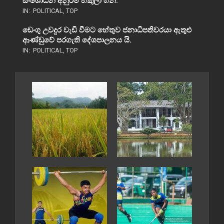
සංශෝධන අනුරම හකුලා ගනී.
IN:
POLITICAL
,
TOP
ඩෙංගු උවදුර වැඩි වීමට හේතුව ජනාධිපතිවරයා ඇතුළු
ආණ්ඩුවේ පරගැති දේශපාලනය යි.
IN:
POLITICAL
,
TOP