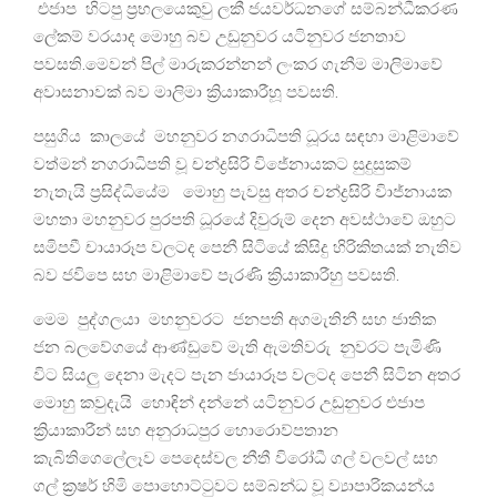
එජාප හිටපු ප්‍රභලයෙකුවු ලකී ජයවර්ධනගේ සම්බන්ධීකරණ
ලේකම් වරයාද මොහු බව උඩුනුවර යටිනුවර ජනතාව
පවසති.මෙවන් පිල් මාරුකරන්නන් ලංකර ගැනීම මාලිමාවේ
අවාසනාවක් බව මාලිමා ක්‍රියාකාරීහූ පවසති.
පසුගිය කාලයේ මහනුවර නගරාධිපති ධූරය සඳහා මාළිමාවේ
වත්මන් නගරාධිපති වූ චන්ද්‍රසිරි විජේනායකට සුදුසුකම්
නැතැයි ප්‍රසිද්ධියේම මොහු පැවසු අතර චන්ද්‍රසිරි විාජ්නායක
මහතා මහනුවර පුරපති ධූරයේ දිවුරුම් දෙන අවස්ථාවේ ඔහුට
සමිපවී චායාරූප වලටද පෙනී සිටියේ කිසිදු හිරිකිතයක් නැතිව
බව ජවිපෙ සහ මාළිමාවේ පැරණි ක්‍රියාකාරීහු පවසති.
මෙම පුද්ගලයා මහනුවරට ජනපති අගමැතිනී සහ ජාතික
ජන බලවේගයේ ආණ්ඩුවේ මැති ඇමතිවරු නුවරට පැමිණි
විට සියලු දෙනා මැදට පැන ජායාරූප වලටද පෙනී සිටින අතර
මොහු කවුදැයි හොඳින් දන්නේ යටිනුවර උඩුනුවර එජාප
ක්‍රියාකාරීන් සහ අනුරාධපුර හොරොව්පතාන
කැබිතිගෙලේලෑව පෙදෙස්වල නීතී විරෝධී ගල් වලවල් සහ
ගල් ක්‍රෂර් හිමි පොහොට්ටුවට සම්බන්ධ වූ ව්‍යාපාරිකයන්ය