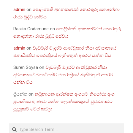
admin
on
පොලිස්පති අහනකම්වත් තොරතුරු නොදන්නා
රාජ්‍ය බුද්ධි සේවය
Rasika Godamune
on
පොලිස්පති අහනකම්වත් තොරතුරු
නොදන්නා රාජ්‍ය බුද්ධි සේවය
admin
on
වැඩබැරි මැදරට ආණ්ඩුකාර නිසා අවසානයේ
ජනාධිපතිට මහරාත්‍රියේ බැතිමතුන් අතරට යන්න විය
Suren Soysa
on
වැඩබැරි මැදරට ආණ්ඩුකාර නිසා
අවසානයේ ජනාධිපතිට මහරාත්‍රියේ බැතිමතුන් අතරට
යන්න විය
ප්‍රියන්ත
on
කටුනායක ආරක්ෂක අංශයට නියෝජ්‍ය අංශ
ප්‍රධානියෙකු බදවා ගන්න ලොක්කෙකුගේ වුවමනාවට
සුදුසුකම් වෙස් කරලා
Search