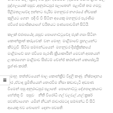
පුද්ගලයෙක් පසුව ,අනුරාධපුර පලාතෙන් පළාවිත් තම ගමවූ
පිළිමතලාවේද ඉන්නට බැරිව මහනුවර නගරයේ නිවසක්
කුලියට ගෙන පදිංචි වී සිටීන අයෙකු මහනුවර පැරණිම
ජවිපේ සමාජිකයාගේ චරිතයට පණපොවමින් සිටියි.
කලක් එජාපයේද ,පසුව පොහොට්ටුවේද ජැක් ගසා සිටින
කොන්ත්‍රාත් කරුවෙක් වන මොහු මාළිමාවේ ප්‍රභලයන්ට
කිට්ටුවී සිටීම සම්බන්ධයෙන් මහනුවර දිස්ත්‍රික්කයේ
මාළිමාවේ සහ ජවිපෙ පැරණි ක්‍රියාකාරීන් මෙවන් අපතයන්
ලංකරගෙන මාළිමාව සිස්ටම් චේන්ජ් කරන්නේ කෙසේදැයි
ප්‍රශ්ණ කරති.
මොහු තත්ත්වයෙන් බාල කොන්ක්‍රිට් විදුලි කණු නිෂ්පාදනය
කර ,ඒවාද ප්‍රමිතියෙන් තොරවීම නිසා කඩාවැටී අඩපණ
වීමෙන් පසු අනුරාධපුර පළාතේ පො⁣හොට්ටු දේශපාලකයාට
හේත්තූ වී පසුව නීතී විරෝධී ගල් වලවල් ,ගල් ක්‍රෂර්
පවත්වාගෙන යමින් නිධන් ජාවාරමටද සම්බන්ධ වී සිටි
අයෙකු බව බොහෝ දෙනා පවසති.