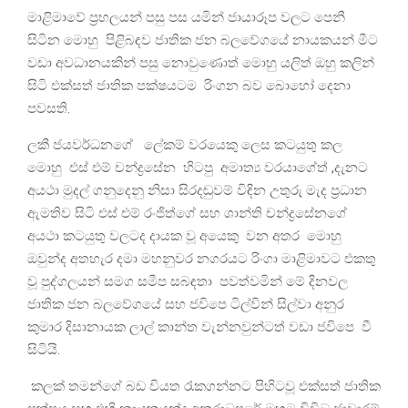
මාළිමාවේ ප්‍රභලයන් පසු පස යමින් ජායාරූප වලට පෙනී
සිටින මොහු පිළිබඳව ජාතික ජන බලවේගයේ නායකයන් මීට
වඩා අවධානයකින් පසු නොවුණොත් මොහු යලිත් ඔහු කලින්
සිටි එක්සත් ජාතික පක්ෂයටම රිංගන බව බොහෝ දෙනා
පවසති.
ලකී ජයවර්ධනගේ ලේකම් වරයෙකු ලෙස කටයුතු කල
මොහු එස් එම් චන්ද්‍රසේන හිටපු අමාත්‍ය වරයාගේත් ,දැනට
අයථා මුදල් ගනුදෙනු නිසා සිරදඬුවම් විඳින උතුරු මැද ප්‍රධාන
ඇමතිව සිටි එස් එම් රංජිත්ගේ සහ ශාන්ති චන්ද්‍රසේනගේ
අයථා කටයුතු වලටද දායක වූ අයෙකු වන අතර මොහු
ඔවුන්ද අතහැර දමා මහනුවර නගරයට රිංගා මාළිමාවට එකතු
වූ පුද්ගලයන් සමග සමීප සබඳතා පවත්වමින් මේ දිනවල
ජාතික ජන බලවේගයේ සහ ජවිපෙ ටිල්වින් සිල්වා අනුර
කුමාර දිසානායක ලාල් කාන්ත වැන්නවුන්ටත් වඩා ජවිපෙ වී
සිටියි.
කලක් තමන්ගේ බඩ වියත රැකගන්නට පිහිටවූ එක්සත් ජාතික