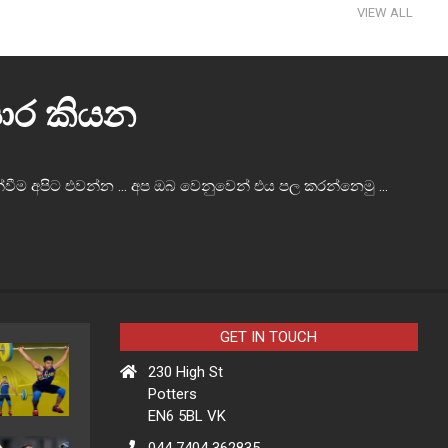
VIEW ALL
 පාර කියන
වීම අපිට එවන්න ... අප ඔබ වෙනුවෙන් එය පල කරන්නෙමු ...
GET IN TOUCH
230 High St
Potters
EN6 5BL VK