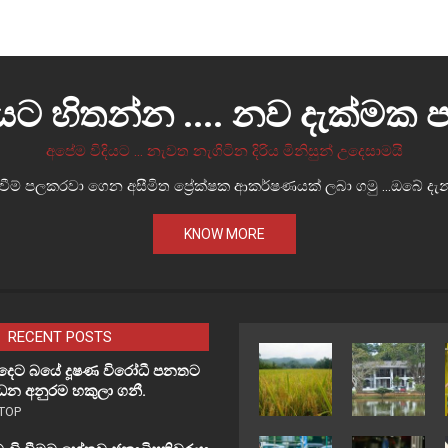
අගමැතිවරයා
්‍රික ප්‍රශ්ණ පවා ඇතිවිය හැකි බව වාර්තාවෙි.
දියට හිතන්න .... නව දැක්මක
අපේම විදියට ... නැවත නැගිටින දිරිය මිනිසුන් උදෙසාමයි
ම් පලකරවා ගෙන අසීමිත ප්‍රේක්ෂක ආකර්ෂණයක් ලබා ගමු ...ඔබේ දැන්
KNOW MORE
RECENT POSTS
්දෙට බයේ දූෂණ විරෝධී පනතට
න අනුරම හකුලා ගනී.
TOP