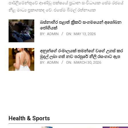
පාර්ලිමේන්තුවේ ආණ්ඩු පක්ෂයේ ප්‍රධාන සංවිධායක සේම රජයේ
නිළ මාධ්‍ය ප්‍රකාශකද වේ. එසේම බිමල් රත්නායක
බස්නාහිර පළාත් ක්‍රිකට් සංගමයෙන් අශෝබන
ජෝගියක්
BY:
ADMIN
ON:
MAY 13, 2026
අනුන්ගේ රංමාලයක් තමන්ගේ වගේ උගස් කර
මුදල් ලබා ගත් නව පරපුරේ නිලි රසංගාට ඇප
BY:
ADMIN
ON:
MARCH 30, 2026
Health & Sports