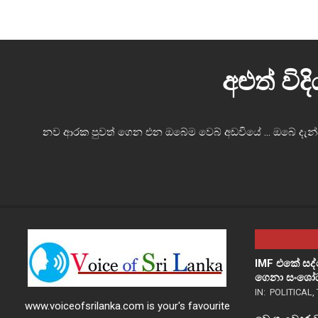
ස සේවය කර ඇති අයෙකු බ නිසා විශ්වානීයත්වය සමිබන්ධයෙන් රාජතාන්ත
අළුත් වි
නව ආරක පුවත් ගෙන එන ඔබේම වෙබ් අඩවියේ ... ඔබේ දැන්වී
IMF එකේ සද
ගෙනා සංශෝධ
IN:
POLITICAL
,