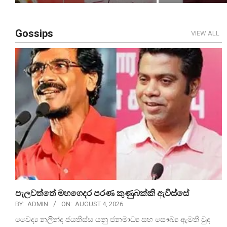
Gossips
VIEW ALL
පැලවත්තේ මහගෙදර පරණ කුණුබක්කි ඇවිස්සේ
BY:
ADMIN
ON:
AUGUST 4, 2026
වෛද්‍ය නලින්ද ජයතිස්ස යනු ජනමාධ්‍ය සහ සෞඛ්‍ය ඇමති වුද