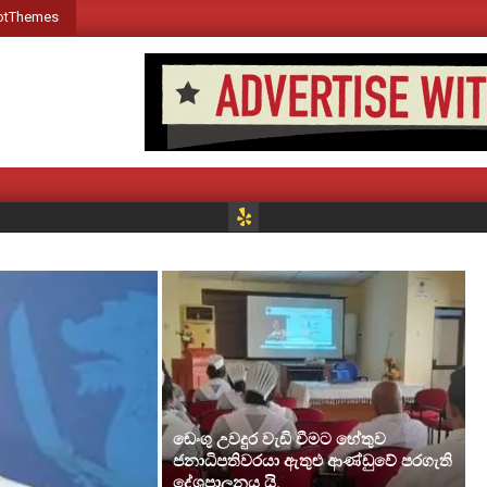
otThemes
Welcome www.voiceofsrilanka.com
M
ඩෙංගු උවදුර වැඩි වීමට හේතුව
ජනාධිපතිවරයා ඇතුළු ආණ්ඩුවේ පරගැති
දේශපාලනය යි.