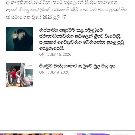
ලංකා ඉතිහාසයයේ ඕනෑ තරම් පුද්ගලයන් සියදිවි නසාගෙන
ඇතත් හිටපු පොලිස්පති වරයකු සියදිවි නසා ගත් බවට ප්‍රවෘත්තිය
ක් සමාජ ගත වූයේ 2026 ජූලි 17
රාජකාරිය අකුරටම කළ පමුණුගම
ස්ථානාධිපතිවරයා කබලෙන් ළිපට වැටෙද්දී,
සැකකාර වෛද්‍යවරයා බේරාගන්න ඉහළ පුටු
පෙළගැසෙයි.
ON:
JULY 15, 2026
මිගමුව බන්දනාගාර ගැටුමේ මුල මැද අග
ON:
JULY 9, 2026