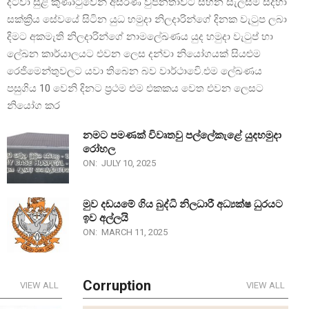
දිට්වා සුළි කුණාටුවෙන් අසරණ වුජනතාවට සහන සැලසිම සදහා
සක්ක්‍රිය සේවයේ සිටින යුධ හමුදා නිලදාරින්ගේ දිනක වැටුප ලබා
දිමට අකමැති නිලදාරින්ගේ නාමලේඛණය යුද හමුදා වැටුප් හා
ලේඛන කාර්යාලයට එවන ලෙස දන්වා නියෝගයක් සියළුම
රෙජිමෙන්තුවලට යවා තිබෙන බව වාර්ථාවෙි.එම ලේඛණය
පසුගිය 10 වෙනි දිනට ප්‍රථම එම එකකය වෙත එවන ලෙසට
නියෝග කර
නමට පමණක් විවෘතවු පල්ලේකැළේ යුදහමුදා
රෝහල
ON:
JULY 10, 2025
මුව දඩයමේ ගිය බුද්ධි නිලධාරී අධ්‍යක්ෂ ධුරයට
ඉව අල්ලයි
ON:
MARCH 11, 2025
Corruption
VIEW ALL
VIEW ALL