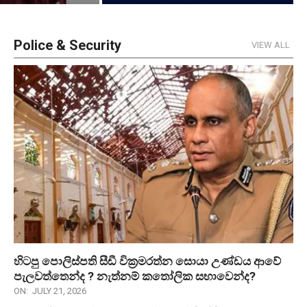
Police & Security
VIEW ALL
හිටපු පොලිස්පති සීඩී වික්‍රමරත්න සොයා උණ්ඩය ආවේ
පැලවත්තෙන්ද ? නැත්නම් කතෝලික සභාවෙන්ද?
ON:
JULY 21, 2026