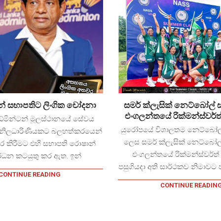
පාරිභෝගික අධිකාරිය
වැටලීම් කරන්නට එ
ටන් සභාපතිට ලිංගික චෝදනා
සමර් ක්ලැසික් නෙට්බෝල්
දැණුවත් ක
එංගලන්තයේ රික්මන්ස්වර්ත් 
 බැඩ්මින්ටන් මූලස්ථානයේ සේවය
අධිකරණ වෛද්‍ය නිළධාරියාගේ
තෙල්දෙණිය නගරයේ සුපි
යුරෝපයේ විශාලතම නෙට්බෝල
වගවීම් විරහිත ක්‍රියා කළාපය
නිලධාරිණියකට බලහත්කරයෙන්
අනෙකුත් මහජනතාවට අත
ලෙස සමර් ක්ලැසික් නෙට්බෝල
ර කිරීමට එහි සභාපති රොෂාන්
රාජකාරිය දේවකාරියටත් වඩා ඉහළින්
ද්‍රව්‍ය ඇතුලු පාරිභෝගික ද
එංගලන්තයේ රික්මන්ස්වර්ත් ප
්ධන කටයුතු කර ඇත. ඉන්
කන රාජ්‍ය නිලධාරීන් අතර, අතලොස්සක්
වෙළඳ සැල් පරීක්ෂාව ස
පසුගියදා අති සාර්ථකව නිමාවට ප
වූ දූෂිතයන් නිසා මුළු පද්ධතියම මහජන
අධිකාරියේ නිලධාරින
CONTINUE READING
ෂාරෝපණයට ලක්වීම අද ඊයේ සිදු වූවක්
CONTINUE READIN
පැමිණෙන බව
ොවේ. විශේෂයෙන්ම අපරාධ පරීක්ෂණ
සහ නීතිය