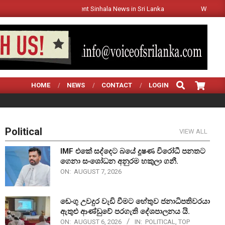
 is independent Sinhala News in Sri Lanka
Welcome www.voiceofs
SEARCH
HOME
NEWS
CONTACT
LOGIN
Political
VIEW ALL
IMF එකේ සද්දෙට බයේ දූෂණ විරෝධී පනතට
ගෙනා සංශෝධන අනුරම හකුලා ගනී.
ON:
AUGUST 7, 2026
ඩෙංගු උවදුර වැඩි වීමට හේතුව ජනාධිපතිවරයා
ඇතුළු ආණ්ඩුවේ පරගැති දේශපාලනය යි.
ON:
AUGUST 6, 2026
IN:
POLITICAL
,
TOP