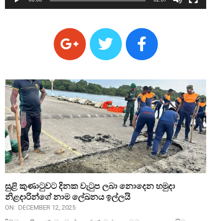
සුළි කුණාටුවට දිනක වැටුප ලබා නොදෙන හමුදා
නිළදාරින්ගේ නාම ලේඛනය ඉල්ලයි
ON:
DECEMBER 12, 2025