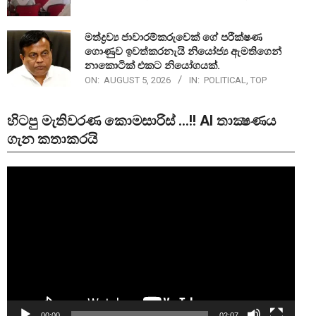
මත්ද්‍රව්‍ය ජාවාරම්කරුවෙක් ගේ පරීක්ෂණ
ගොණුව ඉවත්කරනැයි නියෝජ්‍ය ඇමතිගෙන්
නාකොටික් එකට නියෝගයක්.
ON:
AUGUST 5, 2026
IN:
POLITICAL
,
TOP
හිටපු මැතිවරණ කොමසාරිස් …!! AI තාක්‍ෂණය
ගැන කතාකරයි
Video
Player
00:00
02:07