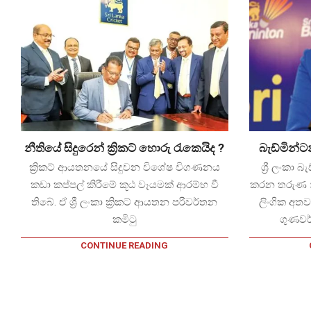
මහනුවර පියදාස ,ආත්මා ගැටුම දුරදිග
නීතියේ සිදුරෙන් ක්‍රිකට් හොරු රැකෙයිද ?
බැඩ්මින්
යද්දි ලාල්ගේ පැටිකිරියත් හෙළිවෙයි
ක්‍රිකට් ආයතනයේ සිදුවන විශේෂ විගණනය
ශ්‍රී ලංකා
මහනුවර පියදාස සහ උඩපලාතේ ආත්මා
කඩා කප්පල් කිරීමේ කූඨ වෑයමක් ආරම්භ වී
කරන තරුණ 
ගැටුම දේශපාළන ක්ෂේත්‍රය දක්වා විහිදී
තිබේ. ඒ ශ්‍රී ලංකා ක්‍රිකට් ආයතන පරිවර්තන
ලිංගික අතව
ගොස් තිබේ.පියදාස බේරා ගැනීමට ලාල්
කමිටු
ගුණවර
සල
කාන්ත ඇමති වරයා උඩ පැන පැන
CONTINUE READING
පියදාසගේ ගුණ වයයි.පියදාස ආත්මාගෙන්
දෝ
පළි ගත්
න