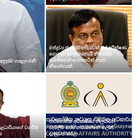
මත්ද්‍රව්‍ය ජාවාරම්කරුවෙක් ගේ පරීක්ෂණ
ගොණුව ඉවත්කරනැයි නියෝජ්‍ය
ඇමතිගෙන් නාකොටික් එකට
නුරම හකුලා ගනී.
නියෝගයක්.
පාරිභෝගික අධිකාරියේ නිලධාරින්
ළධාරියාගේ වගවීම්
වැටලීම් කරන්නට එන්නේ කලින්
ය
දැණුවත් කරලා