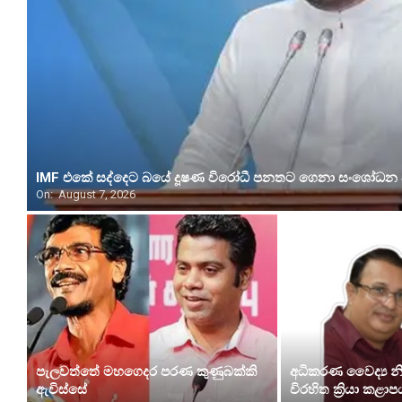
IMF එකේ සද්දෙට බයේ දූෂණ විරෝධී පනතට ගෙනා සංශෝධන අ
On:
August 7, 2026
පැලවත්තේ මහගෙදර පරණ කුණුබක්කි
අධිකරණ වෛද්‍ය නි
ඇවිස්සේ
විරහිත ක්‍රියා කළාප