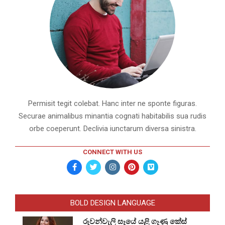
Permisit tegit colebat. Hanc inter ne sponte figuras.
Securae animalibus minantia cognati habitabilis sua rudis
orbe coeperunt. Declivia iunctarum diversa sinistra.
CONNECT WITH US
BOLD DESIGN LANGUAGE
රුවන්වැලි සෑයේ යළි ගෑණු කේස්