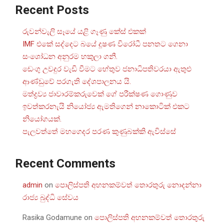
Recent Posts
රුවන්වැලි සෑයේ යළි ගෑණු කේස් එකක්
IMF එකේ සද්දෙට බයේ දූෂණ විරෝධී පනතට ගෙනා
සංශෝධන අනුරම හකුලා ගනී.
ඩෙංගු උවදුර වැඩි වීමට හේතුව ජනාධිපතිවරයා ඇතුළු
ආණ්ඩුවේ පරගැති දේශපාලනය යි.
මත්ද්‍රව්‍ය ජාවාරම්කරුවෙක් ගේ පරීක්ෂණ ගොණුව
ඉවත්කරනැයි නියෝජ්‍ය ඇමතිගෙන් නාකොටික් එකට
නියෝගයක්.
පැලවත්තේ මහගෙදර පරණ කුණුබක්කි ඇවිස්සේ
Recent Comments
admin
on
පොලිස්පති අහනකම්වත් තොරතුරු නොදන්නා
රාජ්‍ය බුද්ධි සේවය
Rasika Godamune
on
පොලිස්පති අහනකම්වත් තොරතුරු