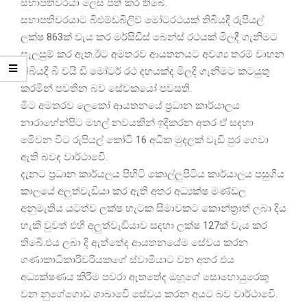
සභාපතිවරයා ලෙස පත් කර තිබෙි.
සභාපතිවරයාට බිඑම්ඩබිලිව් මෝටරථයක් තිබියදී රුපියල්
ලක්ෂ 863ක් වැය කර මර්සිඩීස් බෙන්ස් රථයක් මිලදී ගැනිමට
සැලසුම් කර ඇත.ඊට අමතරව ආයතනයට අවශ්‍ය තරම් වාහන
තිබියදී බී වයි ඩී මෝටර් රථ දහයක්ද මිලදි ගැනිමට කටයුතු
කරමින් පවතින බව සේවකයෝ පවසති.
මිට අමතරව ලෙකෝ ආයතනයේ ප්‍රධාන කාර්යාලය
නාරාහේන්පිට මහල් නවයකින් ඉදිකරන අතර ඒ සදහා
මෙිවන විට රුපියල් කෝටි 16 අධික මුදලක් වැඩි පුර ගෙවා
ඇති බවද වාර්ථාවෙි.
දැනට ප්‍රධාන කාර්යලය පිහිටි කොල්ලුපිටිය කාර්යාලය පසුගිය
කාලයේ අලුත්වැඩියා කර ඇති අතර අධ්‍යක්ෂ මණ්ඩල
අනුමැතිය යටත්ව ලක්ෂ හැටක සිමාවකට කොන්ත්‍රාත් ලබා දිය
හැකි වුවත් එහි අලුත්වැඩියාව සදහා ලක්ෂ 127ක් වැය කර
තිබෙි.එය ලබා දි ඇත්තේද ආයතනයේම සේවය කරන
ගණාකාධිකාරිවරියකගේ ස්වාමියාට වන අතර එය
අධ්‍යක්ෂණය කිරිම පවරා ඇතතේද ඔහූගේ සොහොයුරෙකු
වන නුගේගොඩ ශාඛාවෙි සේවය කරන අයට බව වාර්ථාවෙි.