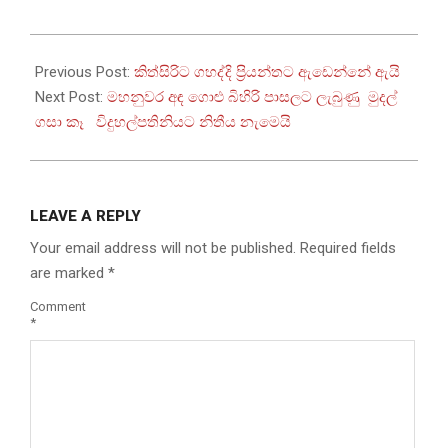
2025-
10-
Previous Post:
කිත්සිරිට ගහද්දි ප්‍රියන්තට ඇඩෙන්නේ ඇයි
10
Next Post:
මහනුවර අඳ ගොළු බිහිරි පාසලට ලැබුණු මුදල්
ගසා කෑ විදුහල්පතිනියට නිතීය නැමෙයි
LEAVE A REPLY
Your email address will not be published.
Required fields
are marked
*
Comment
*