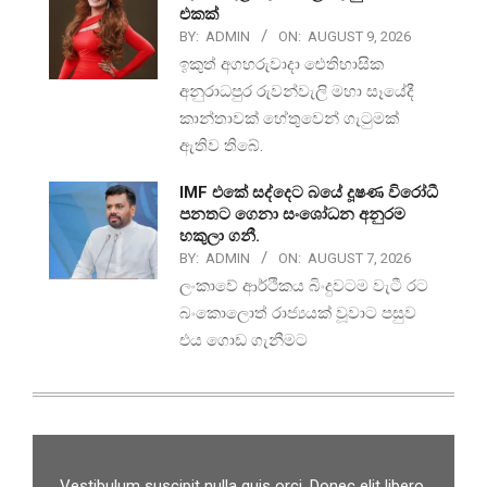
එකක්
BY:
ADMIN
ON:
AUGUST 9, 2026
ඉකුත් අගහරුවාදා ඓතිහාසික
අනුරාධපුර රුවන්වැලි මහා සෑයේදී
කාන්තාවක් හේතුවෙන් ගැටුමක්
ඇතිව තිබේ.
IMF එකේ සද්දෙට බයේ දූෂණ විරෝධී
පනතට ගෙනා සංශෝධන අනුරම
හකුලා ගනී.
BY:
ADMIN
ON:
AUGUST 7, 2026
ලංකාවේ ආර්ථිකය බිංදුවටම වැටී රට
බංකොලොත් රාජ්‍යයක් වූවාට පසුව
එය ගොඩ ගැනීමට
Vestibulum suscipit nulla quis orci. Donec elit libero,