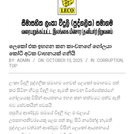
ලෙකෝ එක ඉහගන කන කාංචනගේ ගෝලයා
කෝටි අටක වාහනයක් ගනියි
BY:
ADMIN
ON:
OCTOBER 10, 2025
IN:
CORRUPTION
,
TOP
ලංකා විදුලි පුද්ගලික සමාගම හෙවත් ලෙකෝ සමාගමට පත්
කර සිටින හිටපු විදුලි බල ඇමති කාංචන විජේසේකරගේ
ගෝලයෙකු විසින් ආයතනය ඉහග කන තත්වයට පත්ව ඇති
බව සේවකයින් පවසයි.
පසුගිය ආණ්ඩුව සමයේ විදුලි බල මංඩලයේ
උපසභාපතිවරයෙකු ලෙස පත් කළ සිටි නරේන්ද්‍ර නැමති
පුද්ගලයා වත්මන් ආණ්ඩුව විසින් ලෙකෝ ආයතනයේ