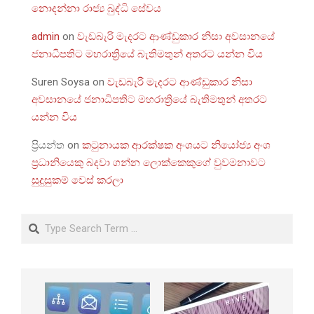
නොදන්නා රාජ්‍ය බුද්ධි සේවය
admin
on
වැඩබැරි මැදරට ආණ්ඩුකාර නිසා අවසානයේ
ජනාධිපතිට මහරාත්‍රියේ බැතිමතුන් අතරට යන්න විය
Suren Soysa
on
වැඩබැරි මැදරට ආණ්ඩුකාර නිසා
අවසානයේ ජනාධිපතිට මහරාත්‍රියේ බැතිමතුන් අතරට
යන්න විය
ප්‍රියන්ත
on
කටුනායක ආරක්ෂක අංශයට නියෝජ්‍ය අංශ
ප්‍රධානියෙකු බදවා ගන්න ලොක්කෙකුගේ වුවමනාවට
සුදුසුකම් වෙස් කරලා
Search