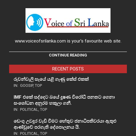
www.voiceofsrilanka.com is your's favourite web site.
CONTINUE READING
RECENT POSTS
රුවන්වැලි සෑයේ යළි ගෑණු කේස් එකක්
IN:
GOOSIP
,
TOP
IMF එකේ සද්දෙට බයේ දූෂණ විරෝධී පනතට ගෙනා
සංශෝධන අනුරම හකුලා ගනී.
IN:
POLITICAL
,
TOP
ඩෙංගු උවදුර වැඩි වීමට හේතුව ජනාධිපතිවරයා ඇතුළු
ආණ්ඩුවේ පරගැති දේශපාලනය යි.
IN:
POLITICAL
,
TOP