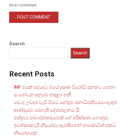
time I comment.
Search
Search
Recent Posts
IMF එකේ සද්දෙට බයේ දූෂණ විරෝධී පනතට ගෙනා
සංශෝධන අනුරම හකුලා ගනී.
ඩෙංගු උවදුර වැඩි වීමට හේතුව ජනාධිපතිවරයා ඇතුළු
ආණ්ඩුවේ පරගැති දේශපාලනය යි.
මත්ද්‍රව්‍ය ජාවාරම්කරුවෙක් ගේ පරීක්ෂණ ගොණුව
ඉවත්කරනැයි නියෝජ්‍ය ඇමතිගෙන් නාකොටික් එකට
නියෝගයක්.