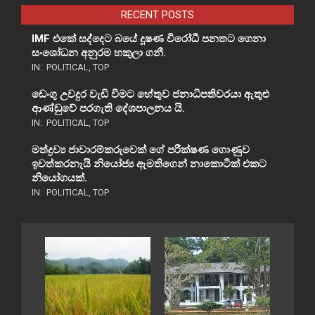
RECENT POSTS
IMF එකේ සද්දෙට බයේ දූෂණ විරෝධී පනතට ගෙනා
සංශෝධන අනුරම හකුලා ගනී.
IN:
POLITICAL
,
TOP
ඩෙංගු උවදුර වැඩි වීමට හේතුව ජනාධිපතිවරයා ඇතුළු
ආණ්ඩුවේ පරගැති දේශපාලනය යි.
IN:
POLITICAL
,
TOP
මත්ද්‍රව්‍ය ජාවාරම්කරුවෙක් ගේ පරීක්ෂණ ගොණුව
ඉවත්කරනැයි නියෝජ්‍ය ඇමතිගෙන් නාකොටික් එකට
නියෝගයක්.
IN:
POLITICAL
,
TOP