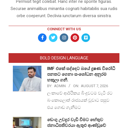
Permisit tegit colebat. Hanc inter ne sponte figuras.
Securae animalibus minantia cognati habitabilis sua rudis
orbe coeperunt. Declivia iunctarum diversa sinistra.
CONNECT WITH US
BOLD DESIGN LANGUAGE
IMF එකේ සද්දෙට බයේ දූෂණ විරෝධී
පනතට ගෙනා සංශෝධන අනුරම
හකුලා ගනී.
BY:
ADMIN
ON:
AUGUST 7, 2026
ලංකාවේ ආර්ථිකය බිංදුවටම වැටී රට
බංකොලොත් රාජ්‍යයක් වූවාට පසුව
එය ගොඩ ගැනීමට
ඩෙංගු උවදුර වැඩි වීමට හේතුව
ජනාධිපතිවරයා ඇතුළු ආණ්ඩුවේ