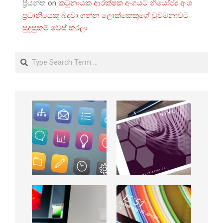
ප්‍රියන්ත
on
කටුනායක ආරක්ෂක අංශයට නියෝජ්‍ය අංශ
ප්‍රධානියෙකු බදවා ගන්න ලොක්කෙකුගේ වුවමනාවට
සුදුසුකම් වෙස් කරලා
Search