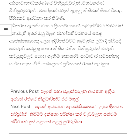
අභියාචානාධිකරණයේ විනිසුරුවරුන් ,මහධිකරණ
විනිසුරුවරුන් , මහේස්‍රාත්වරුන් ඇතුලු නිතිවෘත්තියේ විශාල
පිරිසකට ආරධනා කර තිබිණි.
අධිකරන ඇමතිවරයාට ප්‍රියසම්භාෂණ පැවැත්විමට බාධාවක්
නොමැති අතර ඔහු ඊළග ජනාදිපතිවරනයේ පොදු
අපේක්ෂකයෙකු ලෙස ඉදිරිපත්විමට කැමැත්ත ලබා දී තිබියදී
මෙවැනි කටයුතු සදහා නීතිය රකින විනිසුරුවන් එවැනි
කටයුතුවලට යොදා ගැනිම කොතරම් සාධාචාර සම්පන්නද
යන්න ගැන නීතී කේෂත්‍රයේ ප්‍රවීනයන් රැසක් පැවසුහ.
2024-
04-
Previous Post:
පළාත් සභා පළාත්පාලන ආයතන අක්‍රිය
06
අස්සේ රජයේ නිළධාරින්ට රජ මගුල්
Next Post:
පළාත් අධ්‍යාපන ලොක්කියකගේ උපන්දිනයදා
සර්ප්‍රයිස්’ කිරිමට දක්ෂතා පරීක්ෂා කර වැඩබලන පත්වීම
ස්ථීර කර දුන් පළාතේ පළමු පුරවැසියා