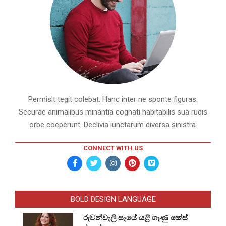
Permisit tegit colebat. Hanc inter ne sponte figuras.
Securae animalibus minantia cognati habitabilis sua rudis
orbe coeperunt. Declivia iunctarum diversa sinistra.
CONNECT WITH US
BOLD DESIGN LANGUAGE
රුවන්වැලි සෑයේ යළි ගෑණු කේස්