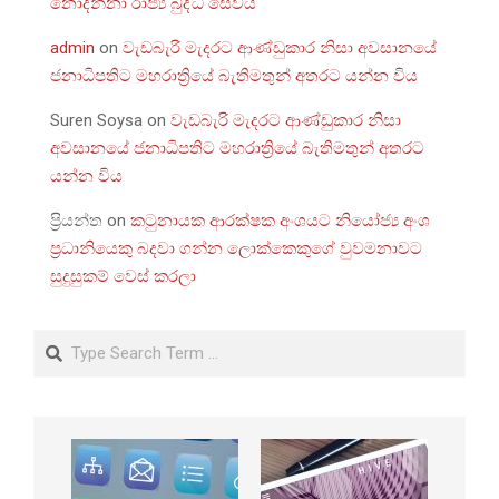
නොදන්නා රාජ්‍ය බුද්ධි සේවය
admin
on
වැඩබැරි මැදරට ආණ්ඩුකාර නිසා අවසානයේ
ජනාධිපතිට මහරාත්‍රියේ බැතිමතුන් අතරට යන්න විය
Suren Soysa
on
වැඩබැරි මැදරට ආණ්ඩුකාර නිසා
අවසානයේ ජනාධිපතිට මහරාත්‍රියේ බැතිමතුන් අතරට
යන්න විය
ප්‍රියන්ත
on
කටුනායක ආරක්ෂක අංශයට නියෝජ්‍ය අංශ
ප්‍රධානියෙකු බදවා ගන්න ලොක්කෙකුගේ වුවමනාවට
සුදුසුකම් වෙස් කරලා
Search