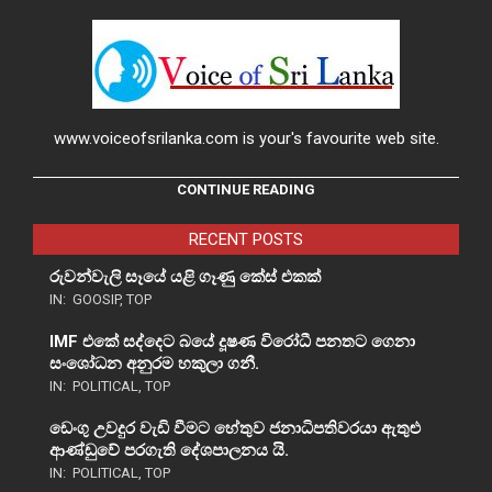
www.voiceofsrilanka.com is your's favourite web site.
CONTINUE READING
RECENT POSTS
රුවන්වැලි සෑයේ යළි ගෑණු කේස් එකක්
IN:
GOOSIP
,
TOP
IMF එකේ සද්දෙට බයේ දූෂණ විරෝධී පනතට ගෙනා
සංශෝධන අනුරම හකුලා ගනී.
IN:
POLITICAL
,
TOP
ඩෙංගු උවදුර වැඩි වීමට හේතුව ජනාධිපතිවරයා ඇතුළු
ආණ්ඩුවේ පරගැති දේශපාලනය යි.
IN:
POLITICAL
,
TOP