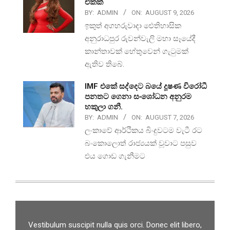
එකක්
BY:
ADMIN
ON:
AUGUST 9, 2026
ඉකුත් අගහරුවාදා ඓතිහාසික
අනුරාධපුර රුවන්වැලි මහා සෑයේදී
කාන්තාවක් හේතුවෙන් ගැටුමක්
ඇතිව තිබේ.
IMF එකේ සද්දෙට බයේ දූෂණ විරෝධී
පනතට ගෙනා සංශෝධන අනුරම
හකුලා ගනී.
BY:
ADMIN
ON:
AUGUST 7, 2026
ලංකාවේ ආර්ථිකය බිංදුවටම වැටී රට
බංකොලොත් රාජ්‍යයක් වූවාට පසුව
එය ගොඩ ගැනීමට
Vestibulum suscipit nulla quis orci. Donec elit libero,