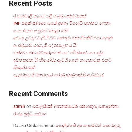
Recent Posts
රුවන්වැලි සෑයේ යළි ගෑණු කේස් එකක්
IMF එකේ සද්දෙට බයේ දූෂණ විරෝධී පනතට ගෙනා
සංශෝධන අනුරම හකුලා ගනී.
ඩෙංගු උවදුර වැඩි වීමට හේතුව ජනාධිපතිවරයා ඇතුළු
ආණ්ඩුවේ පරගැති දේශපාලනය යි.
මත්ද්‍රව්‍ය ජාවාරම්කරුවෙක් ගේ පරීක්ෂණ ගොණුව
ඉවත්කරනැයි නියෝජ්‍ය ඇමතිගෙන් නාකොටික් එකට
නියෝගයක්.
පැලවත්තේ මහගෙදර පරණ කුණුබක්කි ඇවිස්සේ
Recent Comments
admin
on
පොලිස්පති අහනකම්වත් තොරතුරු නොදන්නා
රාජ්‍ය බුද්ධි සේවය
Rasika Godamune
on
පොලිස්පති අහනකම්වත් තොරතුරු