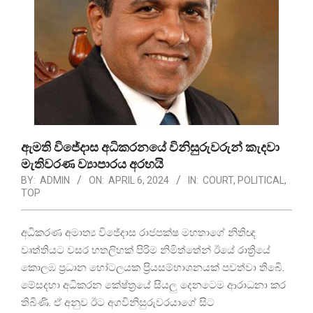
ඇමති විජේදාස අධිකරනයේ විනිසුරුවරුන් කැදවා
මැතිවරණ ව්‍යාපාරය අරභයි
BY:
ADMIN
ON:
APRIL 6, 2024
IN:
COURT
,
POLITICAL
,
TOP
අධිකරණ අමාත්‍ය විජේදාස රාජපක්ෂ මහතාගේ නිතිඥ
වෘත්තියට වසර හතලිහක් පිරිම නිමිත්තේන් ඊයේ රාත්‍රියේ
කොලඹ ප්‍රධාන හෝටලයක ප්‍රියසම්භාශනයක් පවත්වා තිබෙි.
මේසදහා අධිකරන කේෂ්ත්‍රයේ සියලු දෙනටෙම ආරාධනා කර
තිබිණි. ඒ අනුව ඊට අගවිනිසුරුවරයාගේ සිට