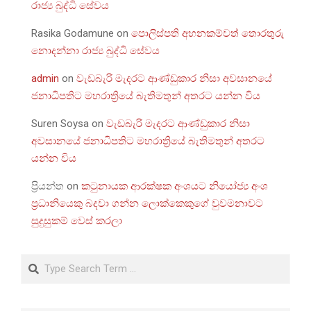
රාජ්‍ය බුද්ධි සේවය
Rasika Godamune
on
පොලිස්පති අහනකම්වත් තොරතුරු
නොදන්නා රාජ්‍ය බුද්ධි සේවය
admin
on
වැඩබැරි මැදරට ආණ්ඩුකාර නිසා අවසානයේ
ජනාධිපතිට මහරාත්‍රියේ බැතිමතුන් අතරට යන්න විය
Suren Soysa
on
වැඩබැරි මැදරට ආණ්ඩුකාර නිසා
අවසානයේ ජනාධිපතිට මහරාත්‍රියේ බැතිමතුන් අතරට
යන්න විය
ප්‍රියන්ත
on
කටුනායක ආරක්ෂක අංශයට නියෝජ්‍ය අංශ
ප්‍රධානියෙකු බදවා ගන්න ලොක්කෙකුගේ වුවමනාවට
සුදුසුකම් වෙස් කරලා
Search