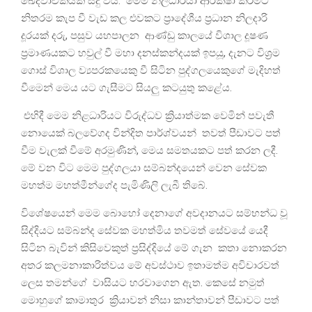
ඛේදවාචකයක් සිදු විය. මෙම නිලධාරියා ආරක්ෂා කිරීමට
නිතරම කැප වී වැඩ කල එවකට ප්‍රාදේශීය ප්‍රධාන නිලදාරි
දූරයක් දරු, පසුව යහපාලන ආණ්ඩු කාලයේ විශාල දූෂණ
ප්‍රමාණයකට හවුල් වී මහා දනස්කන්දයක් ඉපයූ, දැනට විශ්‍රම
ගොස් විශාල ව්‍යපරකයෙකු වී සිටින පුද්ගලයෙකුගේ මැදිහත්
වීමෙන් මෙය යට ගැසීමට සියලු කටයුතු කළේය.
එහිදී මෙම නිළධාරියට විරුද්ධව ක්‍රියාත්මක වෙමින් පවැතී
නොයෙක් බලවේගද වින්දිත පාර්ශ්වයන් තවත් පීඩාවට පත්
වීම වැලක් වීමේ අරමුණින්, මෙය සමතයකට පත් කරන ලදී.
මේ වන විට මෙම පුද්ගලයා සම්බන්දයෙන් වෙන සේවක
මහත්ම මහත්මීන්ගේද පැමිණිලි ලැබී තිබේ.
විශේෂයෙන් මෙම බොහෝ දෙනාගේ අවදානයට සම්භන්ධ වූ
සිද්දියට සම්බන්ද සේවක මහත්මිය තවමත් සේවයේ යෙදී
සිටින බැවින් කිසිවෙකුත් ප්‍රසිද්දියේ මේ ගැන කතා නොකරන
අතර කලමනාකාරිත්වය මේ අවස්ථාව ඉතාමත්ම අවිචාරවත්
ලෙස තමන්ගේ වාසියට හරවාගෙන ඇත. කෙසේ නමුත්
මොහුගේ කාමාතුර ක්‍රියාවන් නිසා කාන්තාවන් පීඩාවට පත්