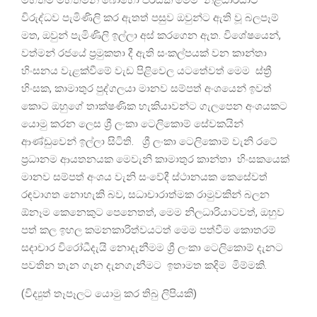
විරුද්ධව පැමිණිලි කර ඇතත් පසුව ඔවුන්ට ඇති වූ බලපෑම්
මත, ඔවුන් පැමිණිලි ඉල්ලා අස් කරගෙන ඇත. විශේෂයෙන්,
වත්මන් රජයේ ප්‍රමුකතා දී ඇති සංකල්පයක් වන කාන්තා
හිංසනය වැළක්වීමේ වැඩ පිළිවෙල යටතේවත් මෙම ස්ත්‍රී
හිංසක, කාමාතුර පුද්ගලයා මානව සම්පත් අංශයෙන් ඉවත්
කොට ඔහුගේ තාක්ෂණික හැකියාවන්ට ගැලපෙන අංශයකට
යොමු කරන ලෙස ශ්‍රී ලංකා ටෙලිකොම් සේවකයින්
ආණ්ඩුවෙන් ඉල්ලා සිටිති. ශ්‍රී ලංකා ටෙලිකොම් වැනි රටේ
ප්‍රධානම ආයතනයක මෙවැනි කාමාතුර කාන්තා හිංසකයෙක්
මානව සම්පත් අංශය වැනි සංවේදී ස්ථානයක කෙසේවත්
රඳවාගත නොහැකි බව, සධාචාරාත්මක රාමුවකින් බලන
ඕනෑම කෙනෙකුට පෙනෙතත්, මෙම නිලධාරියාටවත්, ඔහුව
පත් කල ඉහල කමනකාරිත්වයටත් මෙම පත්වීම කොතරම්
සදාචාර විරෝධීදැයි නොදැනීමම ශ්‍රී ලංකා ටෙලිකොම් දැනට
පවතින තැන ගැන දැනගැනීමට ඉතාමත කදිම මිම්මකි.
(විද්‍යුත් තෑපෑලට යොමු කර තිබු ලිපියකි)