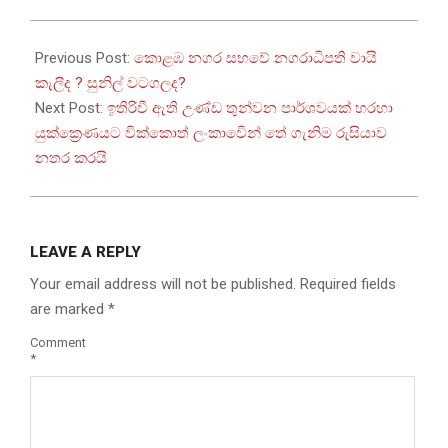
2025-
08-
Previous Post:
කොළඹ නගර සභවේ නගරාධිපති වායි
14
කැලීද ? සුනිල් වටගලද?
Next Post:
ඉතිරිවී ඇති උණ්ඩ තුන්වන පාර්ශවයක් හරහා
යුක්ක්‍රෙණයට වික්කොත් ලංකාවෙින් තේ ගැනිම රුසියාව
නතර කරයි
LEAVE A REPLY
Your email address will not be published.
Required fields
are marked
*
Comment
*