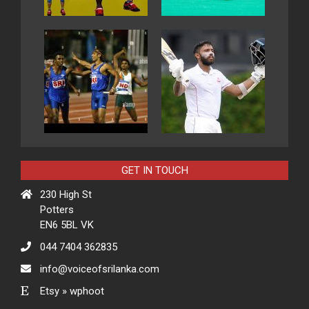
GET IN TOUCH
230 High St
Potters
EN6 5BL VK
044 7404 362835
info@voiceofsrilanka.com
Etsy » wphoot