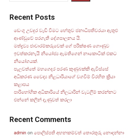
Recent Posts
ඩෙංගු උවදුර වැඩි වීමට හේතුව ජනාධිපතිවරයා ඇතුළු
ආණ්ඩුවේ පරගැති දේශපාලනය යි.
මත්ද්‍රව්‍ය ජාවාරම්කරුවෙක් ගේ පරීක්ෂණ ගොණුව
ඉවත්කරනැයි නියෝජ්‍ය ඇමතිගෙන් නාකොටික් එකට
නියෝගයක්.
පැලවත්තේ මහගෙදර පරණ කුණුබක්කි ඇවිස්සේ
අධිකරණ වෛද්‍ය නිළධාරියාගේ වගවීම් විරහිත ක්‍රියා
කළාපය
පාරිභෝගික අධිකාරියේ නිලධාරින් වැටලීම් කරන්නට
එන්නේ කලින් දැණුවත් කරලා
Recent Comments
admin
on
පොලිස්පති අහනකම්වත් තොරතුරු නොදන්නා