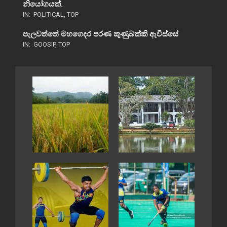
නියෝගයක්.
IN:
POLITICAL
,
TOP
පැලවත්තේ මහගෙදර පරණ කුණුබක්කි ඇවිස්සේ
IN:
GOOSIP
,
TOP