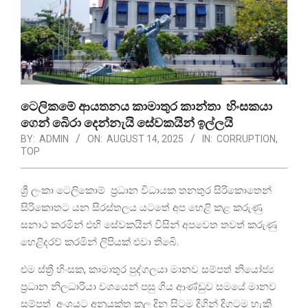
ටෙලිකමේ ආයතනය කාමාතුර කාන්තා හිංසකයා
ගෙන් බෙිරා දෙන්නැයි සේවකයින් ඉල්ලයි
BY:
ADMIN
ON:
AUGUST 14, 2025
IN:
CORRUPTION
,
TOP
ශ්‍රී ලංකා ටෙලිකොම් ප්‍රධාන විධායක තනතුර සිරිකොතෙන්
සිරිකොතට යන සිරස්තලය යටතේ අප හෙළි කළ කරුණු
සනාථ කරමින් එහි සේවකයින් විසින් අපවෙත තවත් කරුණු
හෙළිදරව් කරමින් ලිපියක් එවා තිබෙි.
එම ස්ත්‍රී හිංසක, කාමාතුර පුද්ගලයා මානව සම්පත් නියෝජ්‍ය
ප්‍රධාන නිලධාරියා වශයෙන් පසු ගිය ආණ්ඩුව සමයේ මානව
සම්පත් අංශයට අනුයුක්ත කල දින සිටම දිගින් දිගටම හැකි