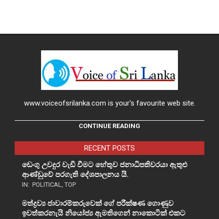
www.voiceofsrilanka.com is your's favourite web site.
CONTINUE READING
RECENT POSTS
ඩෙංගු උවදුර වැඩි වීමට හේතුව ජනාධිපතිවරයා ඇතුළු
ආණ්ඩුවේ පරගැති දේශපාලනය යි.
IN:
POLITICAL
,
TOP
මත්ද්‍රව්‍ය ජාවාරම්කරුවෙක් ගේ පරීක්ෂණ ගොණුව
ඉවත්කරනැයි නියෝජ්‍ය ඇමතිගෙන් නාකොටික් එකට