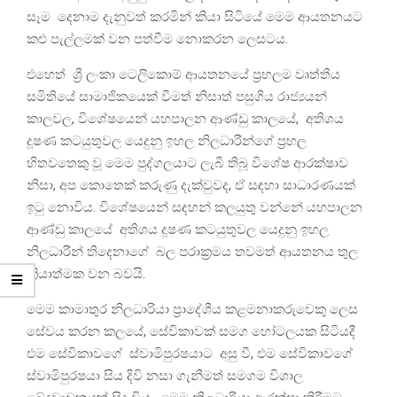
සෑම දෙනාම දැනුවත් කරමින් කියා සිටියේ මෙම ආයතනයට
කළු පැල්ලමක් වන පත්වීම නොකරන ලෙසටය.
එහෙත් ශ්‍රී ලංකා ටෙලිකොම් ආයතනයේ ප්‍රභලම වෘත්තීය
සමිතියේ සාමාජිකයෙක් වීමත් නිසාත් පසුගිය රාජ්‍යයන්
කාලවල, විශේෂයෙන් යහපාලන ආණ්ඩු කාලයේ, අතිශය
දූෂණ කටයුතුවල යෙදුනු ඉහල නිලධාරීන්ගේ ප්‍රභල
හිතවතෙකු වූ මෙම පුද්ගලයාට ලැබී තිබූ විශේෂ ආරක්ෂාව
නිසා, අප කොතෙක් කරුණු දැක්වුවද, ඒ සඳහා සාධාරණයක්
ඉටු නොවිය. විශේෂයෙන් සඳහන් කලයුතු වන්නේ යහපාලන
ආණ්ඩු කාලයේ අතිශය දූෂණ කටයුතුවල යෙදුනු ඉහල
නිලධාරීන් තිදෙනාගේ බල පරාක්‍රමය තවමත් ආයතනය තුල
ක්‍රියාත්මක වන බවයි.
මෙම කාමාතුර නිලධාරියා ප්‍රාදේශීය කළමනාකරුවෙකු ලෙස
සේවය කරන කලයේ, සේවිකාවක් සමග හෝටලයක සිටියදී
එම සේවිකාවගේ ස්වාමිපුරෂයාට අසු වී, එම සේවිකාවගේ
ස්වාමිපුරෂයා සිය දිවි නසා ගැනීමත් සමගම විශාල