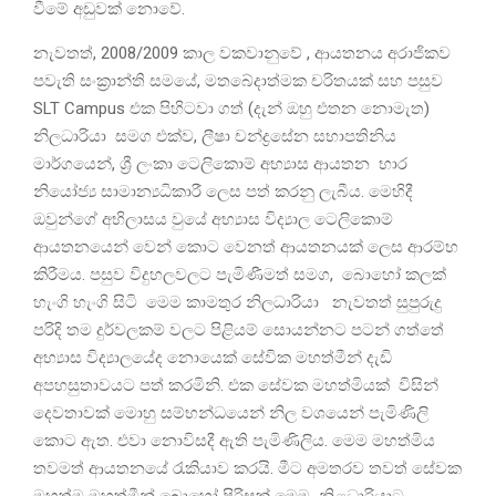
වීමේ අඩුවක් නොවේ.
නැවතත්, 2008/2009 කාල වකවානුවේ , ආයතනය අරාජිකව
පවැති සංක්‍රාන්ති සමයේ, මතබේදාත්මක චරිතයක් සහ පසුව
SLT Campus එක පිහිටවා ගත් (දැන් ඔහු එතන නොමැත)
නිලධාරියා සමග එක්ව, ලීෂා චන්ද්‍රසේන සභාපතිනිය
මාර්ගයෙන්, ශ්‍රී ලංකා ටෙලිකොම් අභ්‍යාස ආයතන භාර
නියෝජ්‍ය සාමාන්‍යධිකාරී ලෙස පත් කරනු ලැබීය. මෙහිදී
ඔවුන්ගේ අභිලාසය වුයේ අභ්‍යාස විද්‍යාල ටෙලිකොම්
ආයතනයෙන් වෙන් කොට වෙනත් ආයතනයක් ලෙස ආරම්භ
කිරීමය. පසුව විදුහලවලට පැමිණීමත් සමග, බොහෝ කලක්
හැංගි හැංගි සිටි මෙම කාමතුර නිලධාරියා නැවතත් සුපුරුදු
පරිදි තම දුර්වලකම් වලට පිළියම් සොයන්නට පටන් ගත්තේ
අභ්‍යාස විද්‍යාලයේද නොයෙක් සේවික මහත්මීන් දැඩි
අපහසුතාවයට පත් කරමිනි. එක සේවක මහත්මියක් විසින්
දෙවතාවක් මොහු සම්භන්ධයෙන් නිල වශයෙන් පැමිණිලි
කොට ඇත. එවා නොවිසදී ඇති පැමිණිලිය. මෙම මහත්මිය
තවමත් ආයතනයේ රැකියාව කරයි. මීට අමතරව තවත් සේවක
මහත්ම මහත්මීන් බොහෝ පිරිසක් මෙම නිළධාරියාට