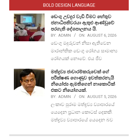
BOLD DESIGN LANGUAGE
ඩෙංගු උවදුර වැඩි වීමට හේතුව
ජනාධිපතිවරයා ඇතුළු ආණ්ඩුවේ
පරගැති දේශපාලනය යි.
BY:
ADMIN
ON:
AUGUST 6, 2026
ඩෙංගු මදුරුවන් නිසා ඇතිවෙන
මාරාන්තික ඩෙංගු රෝගය සාමාන්‍ය
රෝගයක් නොවේ. එය ජීව
මත්ද්‍රව්‍ය ජාවාරම්කරුවෙක් ගේ
පරීක්ෂණ ගොණුව ඉවත්කරනැයි
නියෝජ්‍ය ඇමතිගෙන් නාකොටික්
එකට නියෝගයක්.
BY:
ADMIN
ON:
AUGUST 5, 2026
ලංකාව පුරාම මත්ද්‍රව්‍ය ව්‍යාපාරයේ
යෙදෙන ප්‍රධාන කොටස් දෙකකි.
මත්ද්‍රව්‍ය ව්‍යාපාරයේ යෙදෙන බව