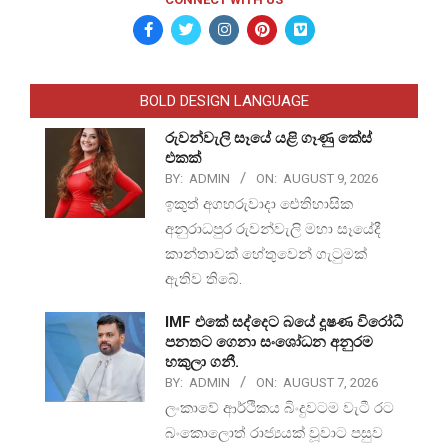
BOLD DESIGN LANGUAGE
රුවන්වැලි සෑයේ යළි ගෑණු කේස්
එකක්
BY:
ADMIN
ON:
AUGUST 9, 2026
ඉකුත් අගහරුවාදා ඓතිහාසික
අනුරාධපුර රුවන්වැලි මහා සෑයේදී
කාන්තාවක් හේතුවෙන් ගැටුමක්
ඇතිව තිබේ.
IMF එකේ සද්දෙට බයේ දූෂණ විරෝධී
පනතට ගෙනා සංශෝධන අනුරම
හකුලා ගනී.
BY:
ADMIN
ON:
AUGUST 7, 2026
ලංකාවේ ආර්ථිකය බිංදුවටම වැටී රට
බංකොලොත් රාජ්‍යයක් වූවාට පසුව