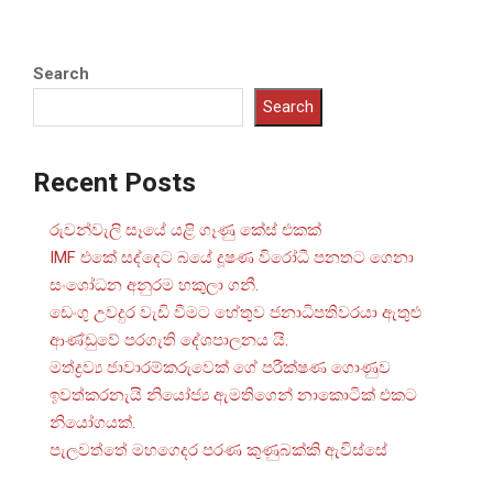
Search
Search
Recent Posts
රුවන්වැලි සෑයේ යළි ගෑණු කේස් එකක්
IMF එකේ සද්දෙට බයේ දූෂණ විරෝධී පනතට ගෙනා
සංශෝධන අනුරම හකුලා ගනී.
ඩෙංගු උවදුර වැඩි වීමට හේතුව ජනාධිපතිවරයා ඇතුළු
ආණ්ඩුවේ පරගැති දේශපාලනය යි.
මත්ද්‍රව්‍ය ජාවාරම්කරුවෙක් ගේ පරීක්ෂණ ගොණුව
ඉවත්කරනැයි නියෝජ්‍ය ඇමතිගෙන් නාකොටික් එකට
නියෝගයක්.
පැලවත්තේ මහගෙදර පරණ කුණුබක්කි ඇවිස්සේ