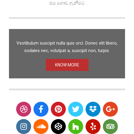
එය ගොඩ ගැනීමට
Vestibulum suscipit nulla quis orci. Donec elit libero,
sodales nec, volutpat a, suscipit non, turpis.
KNOW MORE