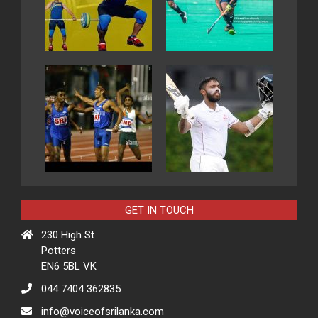
GET IN TOUCH
230 High St
Potters
EN6 5BL VK
044 7404 362835
info@voiceofsrilanka.com