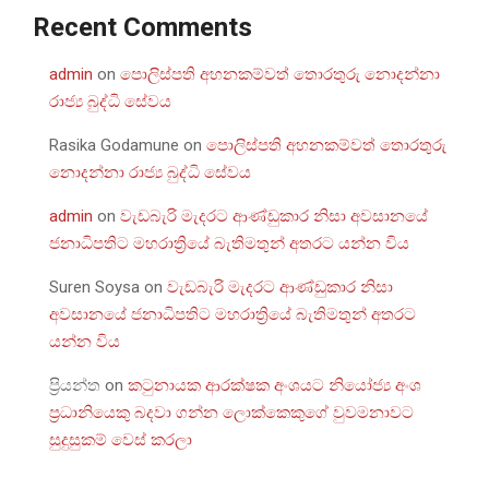
Recent Comments
admin
on
පොලිස්පති අහනකම්වත් තොරතුරු නොදන්නා
රාජ්‍ය බුද්ධි සේවය
Rasika Godamune
on
පොලිස්පති අහනකම්වත් තොරතුරු
නොදන්නා රාජ්‍ය බුද්ධි සේවය
admin
on
වැඩබැරි මැදරට ආණ්ඩුකාර නිසා අවසානයේ
ජනාධිපතිට මහරාත්‍රියේ බැතිමතුන් අතරට යන්න විය
Suren Soysa
on
වැඩබැරි මැදරට ආණ්ඩුකාර නිසා
අවසානයේ ජනාධිපතිට මහරාත්‍රියේ බැතිමතුන් අතරට
යන්න විය
ප්‍රියන්ත
on
කටුනායක ආරක්ෂක අංශයට නියෝජ්‍ය අංශ
ප්‍රධානියෙකු බදවා ගන්න ලොක්කෙකුගේ වුවමනාවට
සුදුසුකම් වෙස් කරලා