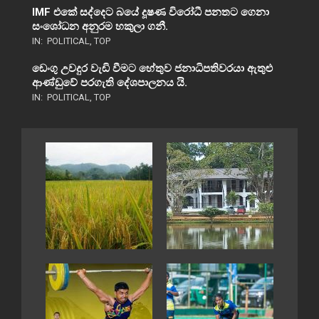
IMF එකේ සද්දෙට බයේ දූෂණ විරෝධී පනතට ගෙනා
සංශෝධන අනුරම හකුලා ගනී.
IN:
POLITICAL
,
TOP
ඩෙංගු උවදුර වැඩි වීමට හේතුව ජනාධිපතිවරයා ඇතුළු
ආණ්ඩුවේ පරගැති දේශපාලනය යි.
IN:
POLITICAL
,
TOP