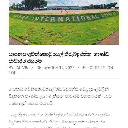
යාපනය ගුවන්තොටුපලේ තිරුබදු රහිත භාණ්ඩ
ජාවාරම ජයටම
BY:
ADMIN
ON:
MARCH 12, 2025
IN:
CORRUPTION
,
TOP
යාපනය ගුවන්තොටුපලේ තිරුබදු රහිත වෙළදසැල්වලින්
සිදුකරන භාණ්ඩ ලබා ගැනිමේ ජාවාරම ව්‍යාපාරයක් බවට
පත්ව ඇති බව වාර්ථාවෙි.
දෛනිකව යන එන මගීන් ප්‍රමාණයටත් වඩා එහි අලෙවිය
සිදුවන බවසදහන්වේ. හිටපු අමාත්‍ය ප්‍රසන්න රනතුන්ග