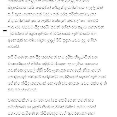
මහතාගේ ගෝලයන් පිරිසක් විසින් ආදාළ ජාවාරම
සිදුකරගෙන යයි. මෙමගින් රේගු නිළධාරීන් හට ද ඉල්ලමක්
පැදි ඇත.යාපනයෙන් බදවා ගත් රේගු පරීක්ෂකවරු සහ
නිළධාරීන්ගේ සහය ඇතිව මත්පැන් බෝතල් සහ සිගරට්
ජාවාරම ජයටම සිදු කරයි. ගුවන් මගීන් රට තුලට ගෙන එන
ප්‍රමාණයෙන් කුඩා අතිමහත් වටිනාකම ඇති ඖෂධ සහ
අනෙකුත් භාණ්ඩ සදහා මුදල් මිටි පුදන බවට දුටු මගීන්
පවසයි.
හරි විගණනයක් සිදු කරන්නේ නම් දූෂිත නිළධාරීන් සහ
ව්‍යාපාරිකයන් නීතිය හමුවට රැගෙන ආ හැකිය. යාපනය
ගුවන්තොටුපලේ නිසි පරිපාලනයක් නොමැති නිසා ගුවන්
තොටුපලේ ජාවාරම් කරුවන්ට පාරාදීසයක් සැකස් ඇති අතර
මගීන්ට කිසිදු සහනයක් නොමති ස්ථානයක් බවට පත්ව ඇති
බව මගින් පවසයි.
වාහනයකින් බැස මහ වැස්සේ තෙමීගෙන තමන් හට
පර්‍යන්තයට යා යුතුව තිබෙන බවත් මගීන් සමග ගුවන්
තොටට පැමිණෙන කිසිවෙකුට වැහි ආවරනයක් හෝ