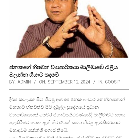
ජනකගේ හිතවත් ව්‍යාපාරිකයා මාලිමාවෙි රැළිය
බලන්න ගියාට තදවෙි
BY:
ADMIN
ON:
SEPTEMBER 12, 2024
IN:
GOOSIP
දිර්ඝ කාලයක සිට හිටපු අමාත්‍ය ජනක බංඩාර තෙන්නකොන්
මහතාට හිතවත්ව සිටි දඹුල්ල ප්‍රදේශයේ ප්‍රධාන
ව්‍යාපාරිකයෙක් මෙවර ජනාධිපතිවරණයේදී මාලිමාවට සහය
පළකිරිමට ගෙන ඇති තිරණයත් සමග හිටපු ඇමතිවරයාට
මහාදටම කේන්ති ගොස් තිබෙි.
පෙරේදා මාතලේ පැවති එම පක්ෂයේ රැස්විම නැරබිමට එම