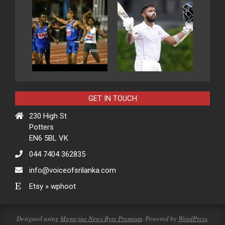
GET IN TOUCH
230 High St
Potters
EN6 5BL VK
044 7404 362835
info@voiceofsrilanka.com
Etsy » wphoot
Designed using
Magazine News Byte Premium
. Powered by
WordPress
.