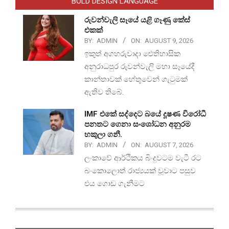
BOLD DESIGN LANGUAGE
රුවන්වැලි සෑයේ යළි ගෑණු කේස්
එකක්
BY:
ADMIN
ON:
AUGUST 9, 2026
ඉකුත් අගහරුවාදා ඓතිහාසික
අනුරාධපුර රුවන්වැලි මහා සෑයේදී
කාන්තාවක් හේතුවෙන් ගැටුමක්
ඇතිව තිබේ.
IMF එකේ සද්දෙට බයේ දූෂණ විරෝධී
පනතට ගෙනා සංශෝධන අනුරම
හකුලා ගනී.
BY:
ADMIN
ON:
AUGUST 7, 2026
ලංකාවේ ආර්ථිකය බිංදුවටම වැටී රට
බංකොලොත් රාජ්‍යයක් වූවාට පසුව
එය ගොඩ ගැනීමට