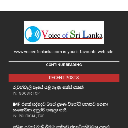
www.voiceofsrilanka.com is your's favourite web site.
CONTINUE READING
RECENT POSTS
රුවන්වැලි සෑයේ යළි ගෑණු කේස් එකක්
IN:
GOOSIP
,
TOP
IMF එකේ සද්දෙට බයේ දූෂණ විරෝධී පනතට ගෙනා
සංශෝධන අනුරම හකුලා ගනී.
IN:
POLITICAL
,
TOP
ඩෙංගු උවදුර වැඩි වීමට හේතුව ජනාධිපතිවරයා ඇතුළු