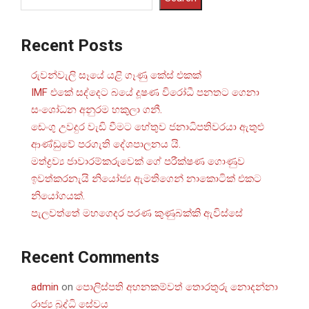
Recent Posts
රුවන්වැලි සෑයේ යළි ගෑණු කේස් එකක්
IMF එකේ සද්දෙට බයේ දූෂණ විරෝධී පනතට ගෙනා
සංශෝධන අනුරම හකුලා ගනී.
ඩෙංගු උවදුර වැඩි වීමට හේතුව ජනාධිපතිවරයා ඇතුළු
ආණ්ඩුවේ පරගැති දේශපාලනය යි.
මත්ද්‍රව්‍ය ජාවාරම්කරුවෙක් ගේ පරීක්ෂණ ගොණුව
ඉවත්කරනැයි නියෝජ්‍ය ඇමතිගෙන් නාකොටික් එකට
නියෝගයක්.
පැලවත්තේ මහගෙදර පරණ කුණුබක්කි ඇවිස්සේ
Recent Comments
admin
on
පොලිස්පති අහනකම්වත් තොරතුරු නොදන්නා
රාජ්‍ය බුද්ධි සේවය