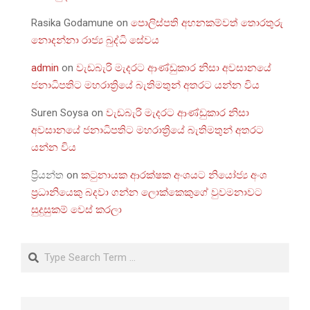
Rasika Godamune
on
පොලිස්පති අහනකම්වත් තොරතුරු
නොදන්නා රාජ්‍ය බුද්ධි සේවය
admin
on
වැඩබැරි මැදරට ආණ්ඩුකාර නිසා අවසානයේ
ජනාධිපතිට මහරාත්‍රියේ බැතිමතුන් අතරට යන්න විය
Suren Soysa
on
වැඩබැරි මැදරට ආණ්ඩුකාර නිසා
අවසානයේ ජනාධිපතිට මහරාත්‍රියේ බැතිමතුන් අතරට
යන්න විය
ප්‍රියන්ත
on
කටුනායක ආරක්ෂක අංශයට නියෝජ්‍ය අංශ
ප්‍රධානියෙකු බදවා ගන්න ලොක්කෙකුගේ වුවමනාවට
සුදුසුකම් වෙස් කරලා
Search