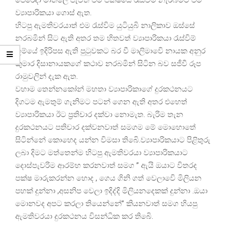
ව්‍යාපාරිකයා ගොස් ඇත.
හිටපු ඇමතිවරයාත් එම රැස්විම යුටියුබි නාලිකාව ඔස්සේ
නරබමින් සිට ඇති අතර තම හිතවත් ව්‍යාපාරිකයා රැස්විම්
භූම්යේ ඉදිරිපස ඇති පුටුවකට බර වී මාලිමාවෙි නායක අනුර
කුමාර දිසානායකගේ කථාව නරබමින් සිටින බව සජීවී රූප
රාමුවලින් දැක ඇත.
වහාම තෙන්නකෝන් මහතා ව්‍යාපාරිකාගේ දුරකථනයට
දිගටම ඇමතුම් ගැනිමට පටන් ගෙන ඇති අතර එහෙත්
ව්‍යාපාරිකයා ඊට ප්‍රතිචාර දක්වා නොමැත. බැරිම තැන
දුරකථනයට පතිචාර දක්වනවාත් සමගම මේ මොහොතේ
සිටින්නේ කොහෙද යන්න විමසා තිබෙි.ව්‍යාපාරිකයාට පිළිතුරු
ලබා දිමට මත්තෙන්ම හිටපු ඇමතිවරයා ව්‍යාපාරිකයාට
දොස්පැවරිම ආරම්භ කරනවාත් සමග ” ඇයි ඔයාට විතරද
පක්ෂ මාරුකරන්න හොද , ගෙය ගිනි ගත් වෙලාවෙි මිලියන
පහක් දුන්නා ,අසනිප වෙලා ඉදිද්දි මිලියනදෙකක් දුන්නා .ඔයා
මොනවද අපට කරලා තියෙන්නේ” කියනවාත් සමග හියපු
ඇමතිවරයා දුරකථනය විසන්ධික කර තිබෙි.