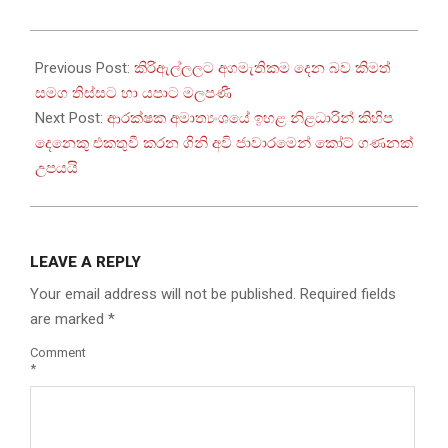
2024-
09-
Previous Post:
කිරිඇල්ලලට අගමැතිකම දෙන බව කිමත්
12
සමග තිස්සට හා යපාට මලපණී
Next Post:
ආරක්ෂක අමාත්‍යංශයේ ඉහළ නිළධාරින් කිහිප
දෙනෙකු එකතුවී කරන ගිනි අවි ජාවාරමෙන් කෝට් ගණනක්
උපයයි
LEAVE A REPLY
Your email address will not be published.
Required fields
are marked
*
Comment
*