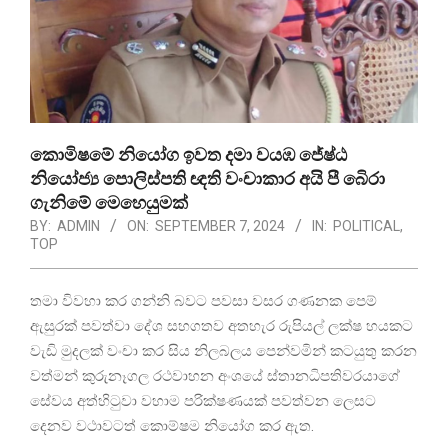
කොමිෂමේ නියෝග ඉවත දමා වයඹ ජේෂ්ඨ
නියෝජ්‍ය පොලිස්පති ඥති වංචාකාර අයි පී බෙිරා
ගැනිමේ මෙහෙයුමක්
BY:
ADMIN
ON:
SEPTEMBER 7, 2024
IN:
POLITICAL
,
TOP
තමා විවහා කර ගන්නි බවට පවසා වසර ගණනක පෙම්
ඇසුරක් පවත්වා දේශ සහගතව අතහැර රුපියල් ලක්ෂ හයකට
වැඩි මුදලක් වංචා කර සිය නිලබලය පෙන්වමින් කටයුතු කරන
වත්මන් කුරුනෑගල රථවාහන අංශයේ ස්තානධිපතිවරයාගේ
සේවය අත්හිටුවා වහාම පරික්ෂණයක් පවත්වන ලෙසට
දෙනව වථාවටත් කොම්ෂම නියෝග කර ඇත.