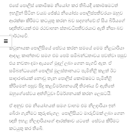
එසේ පොලිස් කොමිෂම නියෝග කර තිබියදී කොම්ෂමටත්
ඉහළින් සිටින වයඹ ජේෂ්ඨ නියෝජ්‍ය පොලිස්පතිවරයා ඔහුව
ආරක්ෂා කිරිමට කටයුතු කරන බව සදහන්වේ.ඒ සිය බිරියගේ
ඥාතිත්වයක් එම රථවාහන ස්තාවධිපතිවරයාට ඇති නිසා බව
වාර්ථාවෙි.
කටුනායක පොලිසියේ සේවය කරන සමයේ මෙම නිළධාරියා
ආදාළ කාන්තාව සමග එම පෙම් සමිබන්ධතාවය පවත්වා පසුව
එය නවතා දමා ඇයගේ මුදල් ලබා ගෙන සැගවී ඇත. ඒ
සමිබන්ධයෙන් පොලිස් මුලස්තානයට පැමිනිළි කළත් ඊට
සාදාරණයක් නොවු තැන පොලිස් කොම්ෂමට පැමිනිළි
කිරිමෙන් පසුව සිදු කළවිමර්ශනයේදී තිරණය වී ඇතිතේ
ඔහුගේසේවය අත්හිටුවා විමර්ශනයක් කරන ලෙසටයි.
ඒ අනුව එම නියෝගයත් සමග වාහම එම නිලදාරියා ඉන්
බෙිරා ගැනිමට කුරුණෑගල පොලිසියට මාරුවිමක් ලබා ගෙන
ඥාති ඉහළ නිලදාරියාගේ ආරක්ෂාව යටතේ සේවය කිරිමට
කටයුතු කර තිබෙි.