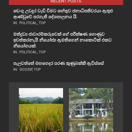
RECENT POSTS
ඩෙංගු උවදුර වැඩි වීමට හේතුව ජනාධිපතිවරයා ඇතුළු
ආණ්ඩුවේ පරගැති දේශපාලනය යි.
IN:
POLITICAL
,
TOP
මත්ද්‍රව්‍ය ජාවාරම්කරුවෙක් ගේ පරීක්ෂණ ගොණුව
ඉවත්කරනැයි නියෝජ්‍ය ඇමතිගෙන් නාකොටික් එකට
නියෝගයක්.
IN:
POLITICAL
,
TOP
පැලවත්තේ මහගෙදර පරණ කුණුබක්කි ඇවිස්සේ
IN:
GOOSIP
,
TOP