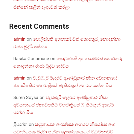
එන්නේ කලින් දැණුවත් කරලා
Recent Comments
admin
on
පොලිස්පති අහනකම්වත් තොරතුරු නොදන්නා
රාජ්‍ය බුද්ධි සේවය
Rasika Godamune
on
පොලිස්පති අහනකම්වත් තොරතුරු
නොදන්නා රාජ්‍ය බුද්ධි සේවය
admin
on
වැඩබැරි මැදරට ආණ්ඩුකාර නිසා අවසානයේ
ජනාධිපතිට මහරාත්‍රියේ බැතිමතුන් අතරට යන්න විය
Suren Soysa
on
වැඩබැරි මැදරට ආණ්ඩුකාර නිසා
අවසානයේ ජනාධිපතිට මහරාත්‍රියේ බැතිමතුන් අතරට
යන්න විය
ප්‍රියන්ත
on
කටුනායක ආරක්ෂක අංශයට නියෝජ්‍ය අංශ
ප්‍රධානියෙකු බදවා ගන්න ලොක්කෙකුගේ වුවමනාවට