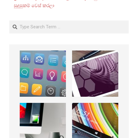
සුදුසුකම් වෙස් කරලා
Search