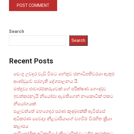
Search
Search
Recent Posts
ඩෙංගු උවදුර වැඩි වීමට හේතුව ජනාධිපතිවරයා ඇතුළු
ආණ්ඩුවේ පරගැති දේශපාලනය යි.
මත්ද්‍රව්‍ය ජාවාරම්කරුවෙක් ගේ පරීක්ෂණ ගොණුව
ඉවත්කරනැයි නියෝජ්‍ය ඇමතිගෙන් නාකොටික් එකට
නියෝගයක්.
පැලවත්තේ මහගෙදර පරණ කුණුබක්කි ඇවිස්සේ
අධිකරණ වෛද්‍ය නිළධාරියාගේ වගවීම් විරහිත ක්‍රියා
කළාපය
පාරිභෝගික අධිකාරියේ නිලධාරින් වැටලීම් කරන්නට