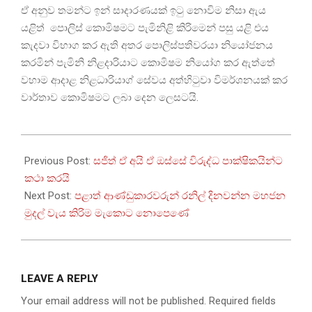
ඒ අනුව තමන්ට ඉන් සාදාරණයක් ඉටු නොවිම නිසා ඇය
යළිත් පොලිස් කොමිෂමට පැමිනිළි කිරිමෙන් පසු යළි එය
කැදවා විභාග කර ඇති අතර පොලිස්පතිවරයා නියෝජනය
කරමින් පැමිනි නිළදාරියාට කොමිෂම නියෝග කර ඇත්තේ
වහාම ආදාළ නිළධාරියාග් සේවය අත්හිටුවා විමර්ශනයක් කර
වාර්තාව කොමිෂමට ලබා දෙන ලෙසටයි.
2024-
09-
Previous Post:
සජිත් ඒ අයි ඒ ඔස්සේ විරුද්ධ පාක්ෂිකයින්ට
07
කථා කරයි
Next Post:
පළාත් ආණ්ඩුකාරවරුන් රනිල් දිනවන්න මහජන
මුදල් වැය කිරිම මැකොට නොපෙණේ
LEAVE A REPLY
Your email address will not be published.
Required fields