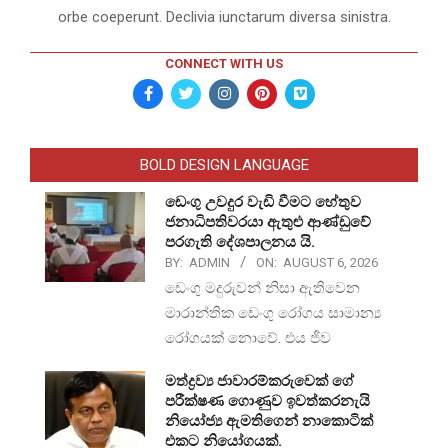
orbe coeperunt. Declivia iunctarum diversa sinistra.
CONNECT WITH US
BOLD DESIGN LANGUAGE
ඩෙංගු උවදුර වැඩි වීමට හේතුව
ජනාධිපතිවරයා ඇතුළු ආණ්ඩුවේ
පරගැති දේශපාලනය යි.
BY:
ADMIN
ON:
AUGUST 6, 2026
ඩෙංගු මදුරුවන් නිසා ඇතිවෙන
මාරාන්තික ඩෙංගු රෝගය සාමාන්‍ය
රෝගයක් නොවේ. එය ජීව
මත්ද්‍රව්‍ය ජාවාරම්කරුවෙක් ගේ
පරීක්ෂණ ගොණුව ඉවත්කරනැයි
නියෝජ්‍ය ඇමතිගෙන් නාකොටික්
එකට නියෝගයක්.