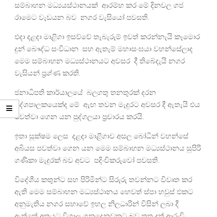
සම්බාහන මධ්‍යයස්ථානයක් ආරම්භ කර මේ දිනවල ගජ
රාමෙට වැඩයන බව නගර වැසියෝ පවසති.
එදා දළදා මාළිගා ඉසව්වේ තැබැරුම් ඉවත් කරන්නැයි කෑමොර
දුන් බෞද්ධ සංවිධාන සහ ඇතැම් මහාසංඝයා වහන්සේලාද
මෙම සම්බාහන මධ්‍යස්ථානයට අවසර දී තිබේදැයි නගර
වැසියන් ප්‍රශ්ණ කරති.
ජනාධිපති කාර්යාලයේ බලගතු තනතුරක් දරන
දේශපාලකයෙක්ද මේ ඇඟ තවන මැදුරට අවසර දී ඇතැයි එය
පවත්වා ගෙන යන පුද්ගලයා ප්‍රචාරය කරයි.
ඉතා සූක්ෂම ලෙස දළදා මාළිගාව අසල බෝධින් වහන්සේ
අබියස පවත්වා ගෙන යන මෙම සම්බාහන මධ්‍යස්ථානය සුපිරි
ගණිකා මැදුරක් බව අවට පදිංචිකරුවෝ පවසති.
විදේශීය කතුන්ට සහ පිරිමින්ට සිරුරු තවන්නට විවෘත කර
ඇති මෙම සම්බාහන මධ්‍යස්ථානය හෙවත් ස්පා හවුස් එකට
අනුමැතිය නගර සභාවේ ඉහල නිලධාරින් විසින් ලබා දී
ඇත්තේ අතයට විශාල ගනුදෙනුවකට බව තතු දත් ආරංචි