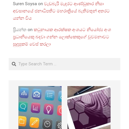
Suren Soysa
on
වැඩබැරි මැදරට ආණ්ඩුකාර නිසා
අවසානයේ ජනාධිපතිට මහරාත්‍රියේ බැතිමතුන් අතරට
යන්න විය
ප්‍රියන්ත
on
කටුනායක ආරක්ෂක අංශයට නියෝජ්‍ය අංශ
ප්‍රධානියෙකු බදවා ගන්න ලොක්කෙකුගේ වුවමනාවට
සුදුසුකම් වෙස් කරලා
Search