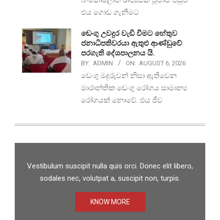
එය ගොඩ ගැනීමට
ඩෙංගු උවදුර වැඩි වීමට හේතුව
ජනාධිපතිවරයා ඇතුළු ආණ්ඩුවේ
පරගැති දේශපාලනය යි.
BY:
ADMIN
ON:
AUGUST 6, 2026
ඩෙංගු මදුරුවන් නිසා ඇතිවෙන
මාරාන්තික ඩෙංගු රෝගය සාමාන්‍ය
රෝගයක් නොවේ. එය ජීව
Vestibulum suscipit nulla quis orci. Donec elit libero,
sodales nec, volutpat a, suscipit non, turpis.
KNOW MORE