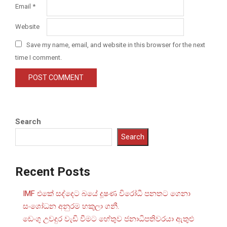
Email
*
Website
Save my name, email, and website in this browser for the next
time I comment.
Search
Search
Recent Posts
IMF එකේ සද්දෙට බයේ දූෂණ විරෝධී පනතට ගෙනා
සංශෝධන අනුරම හකුලා ගනී.
ඩෙංගු උවදුර වැඩි වීමට හේතුව ජනාධිපතිවරයා ඇතුළු