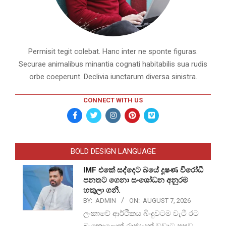
Permisit tegit colebat. Hanc inter ne sponte figuras.
Securae animalibus minantia cognati habitabilis sua rudis
orbe coeperunt. Declivia iunctarum diversa sinistra.
CONNECT WITH US
BOLD DESIGN LANGUAGE
IMF එකේ සද්දෙට බයේ දූෂණ විරෝධී
පනතට ගෙනා සංශෝධන අනුරම
හකුලා ගනී.
BY:
ADMIN
ON:
AUGUST 7, 2026
ලංකාවේ ආර්ථිකය බිංදුවටම වැටී රට
බංකොලොත් රාජ්‍යයක් වූවාට පසුව