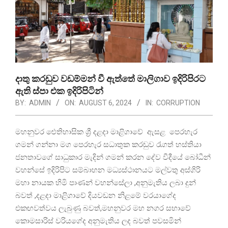
දාතු කරඩුව වඩම්මන් වී ඇත්තේ මාලිගාව ඉදිරිපිරට
ඇති ස්පා එක ඉදිරිපිටින්
BY:
ADMIN
ON:
AUGUST 6, 2024
IN:
CORRUPTION
මහනුවර ඓතිහාසික ශ්‍රී දළදා මාළිගාවේ ඇසළ පෙරහැර
ගමන් ගන්නා මග පෙරහැර සධාතුක කරඬුව රැගත් හස්තියා
ජනතාවගේ සාධුකාර මැදින් ගමන් කරන දේව වීදීයේ බෝධීන්
වහන්සේ ඉදිරිපිට සම්බාහන මධ්‍යස්ථානයට මල්වතු අස්ගිරි
මහා නායක හිමි පාණන් වහන්සේලා ,අනුමැතිය ලබා දුන්
බවත් ,දළදා මාළිගාවේ දියවඩන නිළමේ වරයාගේද
එකඟවත්වය ලැබුණු බවත්,මහනුවර මහ නගර සභාවේ
කොමසාරිස් වරියගේද අනුමැතිය ලද බවත් පවසමින්