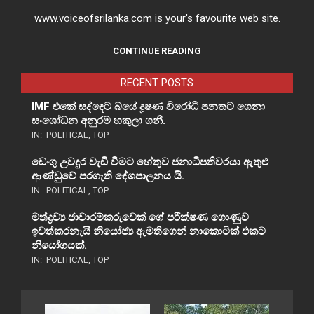
www.voiceofsrilanka.com is your's favourite web site.
CONTINUE READING
RECENT POSTS
IMF එකේ සද්දෙට බයේ දූෂණ විරෝධී පනතට ගෙනා
සංශෝධන අනුරම හකුලා ගනී.
IN:
POLITICAL
,
TOP
ඩෙංගු උවදුර වැඩි වීමට හේතුව ජනාධිපතිවරයා ඇතුළු
ආණ්ඩුවේ පරගැති දේශපාලනය යි.
IN:
POLITICAL
,
TOP
මත්ද්‍රව්‍ය ජාවාරම්කරුවෙක් ගේ පරීක්ෂණ ගොණුව
ඉවත්කරනැයි නියෝජ්‍ය ඇමතිගෙන් නාකොටික් එකට
නියෝගයක්.
IN:
POLITICAL
,
TOP