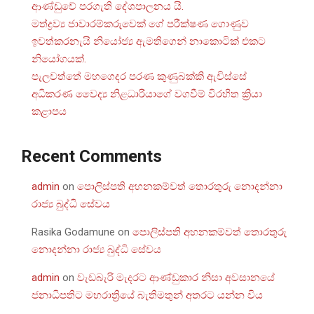
ආණ්ඩුවේ පරගැති දේශපාලනය යි.
මත්ද්‍රව්‍ය ජාවාරම්කරුවෙක් ගේ පරීක්ෂණ ගොණුව
ඉවත්කරනැයි නියෝජ්‍ය ඇමතිගෙන් නාකොටික් එකට
නියෝගයක්.
පැලවත්තේ මහගෙදර පරණ කුණුබක්කි ඇවිස්සේ
අධිකරණ වෛද්‍ය නිළධාරියාගේ වගවීම් විරහිත ක්‍රියා
කළාපය
Recent Comments
admin
on
පොලිස්පති අහනකම්වත් තොරතුරු නොදන්නා
රාජ්‍ය බුද්ධි සේවය
Rasika Godamune
on
පොලිස්පති අහනකම්වත් තොරතුරු
නොදන්නා රාජ්‍ය බුද්ධි සේවය
admin
on
වැඩබැරි මැදරට ආණ්ඩුකාර නිසා අවසානයේ
ජනාධිපතිට මහරාත්‍රියේ බැතිමතුන් අතරට යන්න විය