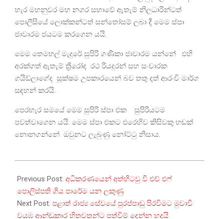
හැර මහනුවර මහ නගර සභාවේ ඇතැම් නිලධාරින්ටත්
පොලීසියේ ලොක්කන්ටත් සන්තෝසම් ලබා දී මෙම ස්පා
ජාවාරම ජයටම කරගෙන යයි.
මෙම තෙමහල් මැදුරේ සුපිරි ගණිකා ජාවාරම යන්නේ එහි
අරක්ගත් ඇතැම් ත්‍රීරෝද රථ රියදුරන් සහ සංචාරක
ගයිඩ්ලාගේද සූක්ෂම උපකාරයෙන් බව තතු දත් ආරංචි මාර්ග
සඳහන් කරයි.
පෙරහැර සමයේ මෙම සුපිරි ස්පා එක සුපිරියටම
පවත්වාගෙන යයි. මෙම ස්පා එකට එරෙහිව කිසිවකු හඬක්
නොනගන්නේ ඔවුනට ලැබුණු නෝට්ටු නිසාය.
2024-
08-
Previous Post:
අධිකරණයෙන් අත්හිටවු වී එච් එෆ්
06
පොලිස්පති ගිය පාරේම යන ලකුණු
Next Post:
පළාත් රාජ්‍ය සේවයේ පුරප්පාඩු පිරවිමට මුවාවී
වයඹ ආන්ඩුකාර හිතවතුන්ට පත්විම් දෙන්න හදයි