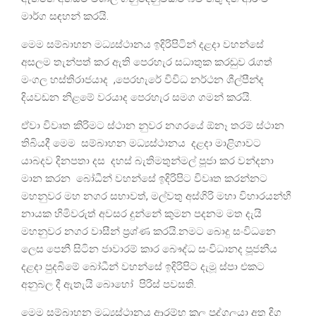
මාර්ග සඳහන් කරයි.
මෙම සම්බාහන මධ්‍යස්ථානය ඉදිරිපිටින් දළදා වහන්සේ
අසලම තැන්පත් කර ඇති පෙරහැර සධාතුක කරඬුව රැගත්
මංගල හස්තිරාජයාද ,පෙරහැරේ විවිධ නර්ථන ශීල්පීන්ද
දියවඩන නිළමේ වරයාද පෙරහැර සමග ගමන් කරයි.
ඒවා විවෘත කිරිමට ස්ථාන නුවර නගරයේ ඕනෑ තරම් ස්ථාන
තිබියදී මෙම සම්බාහන මධ්‍යස්ථානය දළදා මාළිගාවට
යාබදව දිනපතා දස දහස් බැතිමතුන්මල් පූජා කර වන්දනා
මාන කරන බෝධීන් වහන්සේ ඉදිරිපිට විවෘත කරන්නට
මහනුවර මහ නගර සභාවත්, මල්වතු අස්ගිරි මහා විහාරයන්හී
නායක හිමිවරුත් අවසර දුන්නේ කුමන පදනම මත දැයි
මහනුවර නගර වාසීන් ප්‍රශ්ණ කරයි.නමට බොදු සංවිධනෙ
ලෙස පෙනී සිටින ජාවාරම් කාර බෞද්ධ සංවිධානද පූජනීය
දළදා පුදබිමේ බෝධීන් වහන්සේ ඉදිරිපිට දැමූ ස්පා එකට
අනුබල දී ඇතැයි බොහෝ පිරිස් පවසති.
මෙම සම්බාහන මධ්‍යස්ථානය ආරම්භ කල පුද්ගලයා අත දිග