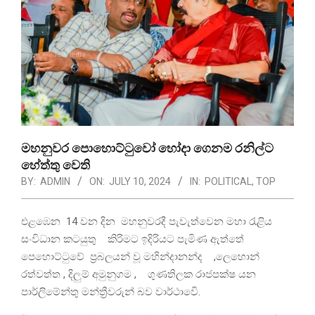
මහනුවර පොහොට්ටුවෝ හෝදා ගෙනම රනිල්ට
හේත්තු වෙති
BY:
ADMIN
ON:
JULY 10, 2024
IN:
POLITICAL
,
TOP
එළඹෙන 14 වන දින මහනුවරදී පැවැත්වෙන මහා රැළිය
සංවිධාන කටයුතු කිරිමට ඉදිරියට පැමිණ ඇත්තේ
පෙහොට්ටුවේ ප්‍රබලයන් වූ මහින්දානන්ද ,ලෙහොන්
රත්වත්ත , දිලුම් අමුනුගම , ගුණතිලක රාජපක්ෂ යන
පාර්ලිමේන්තු මන්ත්‍රීවරුන් බව වාර්ථාවෙි.