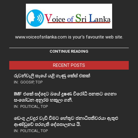
www.voiceofsrilanka.com is your's favourite web site.
CONTINUE READING
RECENT POSTS
රුවන්වැලි සෑයේ යළි ගෑණු කේස් එකක්
IN:
GOOSIP
,
TOP
IMF එකේ සද්දෙට බයේ දූෂණ විරෝධී පනතට ගෙනා
සංශෝධන අනුරම හකුලා ගනී.
IN:
POLITICAL
,
TOP
ඩෙංගු උවදුර වැඩි වීමට හේතුව ජනාධිපතිවරයා ඇතුළු
ආණ්ඩුවේ පරගැති දේශපාලනය යි.
IN:
POLITICAL
,
TOP