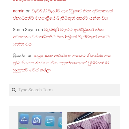
admin
on
වැඩබැරි මැදරට ආණ්ඩුකාර නිසා අවසානයේ
ජනාධිපතිට මහරාත්‍රියේ බැතිමතුන් අතරට යන්න විය
Suren Soysa
on
වැඩබැරි මැදරට ආණ්ඩුකාර නිසා
අවසානයේ ජනාධිපතිට මහරාත්‍රියේ බැතිමතුන් අතරට
යන්න විය
ප්‍රියන්ත
on
කටුනායක ආරක්ෂක අංශයට නියෝජ්‍ය අංශ
ප්‍රධානියෙකු බදවා ගන්න ලොක්කෙකුගේ වුවමනාවට
සුදුසුකම් වෙස් කරලා
Search