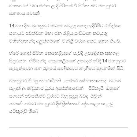
මහතාටත් වඩා එජාප ලැදි පිරිසක් වී සිටින බව මහනුවර
ජනතාය පවසති.
14 වන දින මහනුවර මධ්‍යම වෙළඳ පොල ඉදිරිපිට රනිල්ගෙ
සහායට පවත්වන මහා ජන රැළිය සංවිධාන කටයුතු
මහින්දානන්ද අලුත්ගමගේ මන්ත්‍රී වරයා අතට ගෙන තිබේ.
හිරේ ගොස් සිටින කෙහෙළියගේ පැවිදි උපදේශක කහගල
සීලරතන හිමියන්ද කෙහෙළියගේ උපදෙස් පරිදි 14 මහනුවර
පැවැත්වෙන ජන රැළියේ වේදිකාවට නැගීමට සූදානමින් සිිටී.
මහනුවර හිටපු නගරාධිපති ,කේසර සේනානායකද මධ්‍යම
පලාත් ආණ්ඩුකාර ධූරය අපේක්ෂාවෙන් සිටිතැයි ඔහුගේ
සගයන් පවසති.එම ධූරයට ඔහු සුදුසු බවද ඔවුන්
පවසති.මෙවර මහනුවර දිස්ත්‍රික්කයේ දේශපාළනය උඩු
යටිකුරුවී තිබේ.
2024-