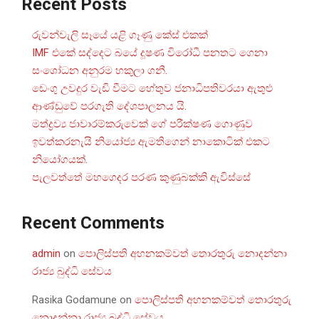
Recent Posts
රුවන්වැලි සෑයේ යළි ගෑණු කේස් එකක්
IMF එකේ සද්දෙට බයේ දූෂණ විරෝධී පනතට ගෙනා
සංශෝධන අනුරම හකුලා ගනී.
ඩෙංගු උවදුර වැඩි වීමට හේතුව ජනාධිපතිවරයා ඇතුළු
ආණ්ඩුවේ පරගැති දේශපාලනය යි.
මත්ද්‍රව්‍ය ජාවාරම්කරුවෙක් ගේ පරීක්ෂණ ගොණුව
ඉවත්කරනැයි නියෝජ්‍ය ඇමතිගෙන් නාකොටික් එකට
නියෝගයක්.
පැලවත්තේ මහගෙදර පරණ කුණුබක්කි ඇවිස්සේ
Recent Comments
admin
on
පොලිස්පති අහනකම්වත් තොරතුරු නොදන්නා
රාජ්‍ය බුද්ධි සේවය
Rasika Godamune
on
පොලිස්පති අහනකම්වත් තොරතුරු
නොදන්නා රාජ්‍ය බුද්ධි සේවය