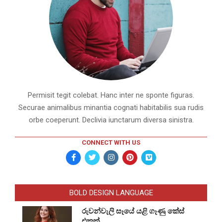
Permisit tegit colebat. Hanc inter ne sponte figuras.
Securae animalibus minantia cognati habitabilis sua rudis
orbe coeperunt. Declivia iunctarum diversa sinistra.
CONNECT WITH US
BOLD DESIGN LANGUAGE
රුවන්වැලි සෑයේ යළි ගෑණු කේස්
එකක්