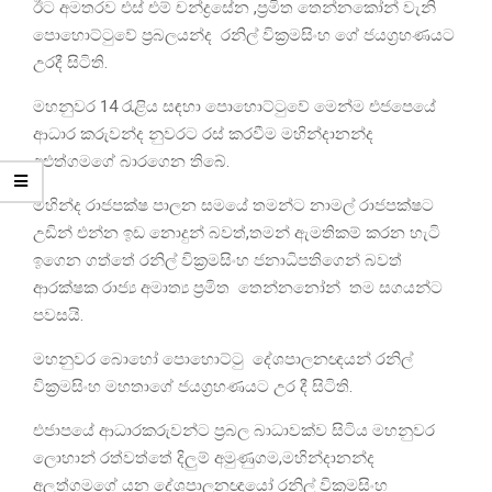
ඊට අමතරව එස් එම් චන්ද්‍රසේන ,ප්‍රමිත තෙන්නකෝන් වැනි
පොහොට්ටුවේ ප්‍රබලයන්ද රනිල් වික්‍රමසිංහ ගේ ජයග්‍රහණයට
උරදී සිටිති.
මහනුවර 14 රැළිය සඳහා පොහොට්ටුවේ මෙන්ම එජපෙයේ
ආධාර කරුවන්ද නුවරට රස් කරවීම මහින්දානන්ද
අළුත්ගමගේ බාරගෙන තිබේ.
මහින්ද රාජපක්ෂ පාලන සමයේ තමන්ට නාමල් රාජපක්ෂට
උඩින් එන්න ඉඩ නොදුන් බවත්,තමන් ඇමතිකම් කරන හැටි
ඉගෙන ගත්තේ රනිල් වික්‍රමසිංහ ජනාධිපතිගෙන් බවත්
ආරක්ෂක රාජ්‍ය අමාත්‍ය ප්‍රමිත තෙන්නනෝන් තම සගයන්ට
පවසයි.
මහනුවර බොහෝ පොහොට්ටු දේශපාලනඥයන් රනිල්
වික්‍රමසිංහ මහතාගේ ජයග්‍රහණයට උර දී සිටිති.
එජාපයේ ආධාරකරුවන්ට ප්‍රබල බාධාවක්ව සිටිය මහනුවර
ලොහාන් රත්වත්තේ දිලුම් අමුණුගම,මහින්දානන්ද
අලුත්ගමගේ යන දේශපාලනඥයෝ රනිල් වික්‍රමසිංහ