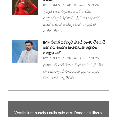
BY:
ADMIN
ON:
AUGUST 9, 2026
ඉකුත් අගහරුවාදා ඓතිහාසික
අනුරාධපුර රුවන්වැලි මහා සෑයේදී
කාන්තාවක් හේතුවෙන් ගැටුමක්
ඇතිව තිබේ.
IMF එකේ සද්දෙට බයේ දූෂණ විරෝධී
පනතට ගෙනා සංශෝධන අනුරම
හකුලා ගනී.
BY:
ADMIN
ON:
AUGUST 7, 2026
ලංකාවේ ආර්ථිකය බිංදුවටම වැටී රට
බංකොලොත් රාජ්‍යයක් වූවාට පසුව
එය ගොඩ ගැනීමට
Vestibulum suscipit nulla quis orci. Donec elit libero,