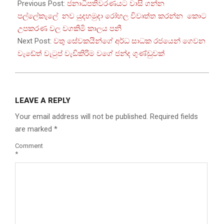
07-
Previous Post:
ජනාධිපතිවරණයට වාසි ගන්න
10
පල්ලේකැලේ නව යුදහමුදා රෝහල විවෘත්ත කරන්න කොට
උපකරණ වල වගකිමි කාලය පනී
Next Post:
වතු සේවකයින්ගේ අර්ධ සාධක රජයෙන් ගෙවන
වැඩේත් වැටුප් වැඩිකිරිම වගේ ජන්ද ගුණ්ඩුවක්
LEAVE A REPLY
Your email address will not be published.
Required fields
are marked
*
Comment
*