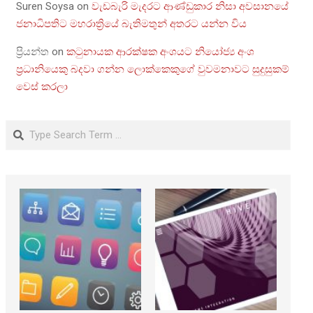
Suren Soysa
on
වැඩබැරි මැදරට ආණ්ඩුකාර නිසා අවසානයේ
ජනාධිපතිට මහරාත්‍රියේ බැතිමතුන් අතරට යන්න විය
ප්‍රියන්ත
on
කටුනායක ආරක්ෂක අංශයට නියෝජ්‍ය අංශ
ප්‍රධානියෙකු බදවා ගන්න ලොක්කෙකුගේ වුවමනාවට සුදුසුකම්
වෙස් කරලා
Search