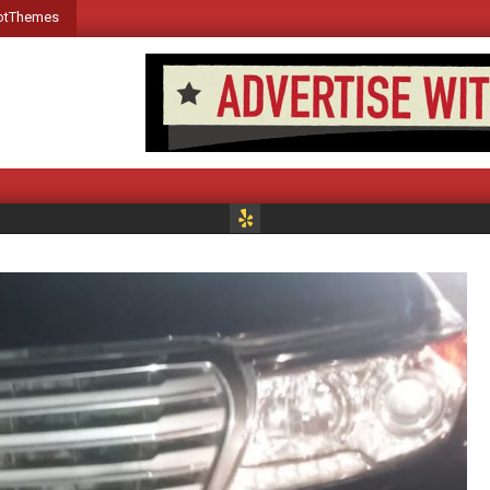
otThemes
Welcome www.voiceofsr
M