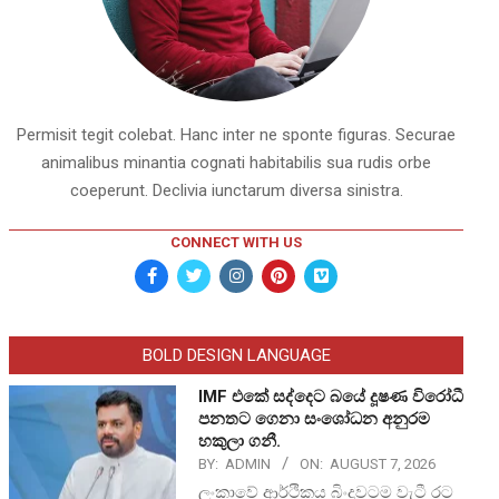
Permisit tegit colebat. Hanc inter ne sponte figuras. Securae
animalibus minantia cognati habitabilis sua rudis orbe
coeperunt. Declivia iunctarum diversa sinistra.
CONNECT WITH US
BOLD DESIGN LANGUAGE
IMF එකේ සද්දෙට බයේ දූෂණ විරෝධී
පනතට ගෙනා සංශෝධන අනුරම
හකුලා ගනී.
BY:
ADMIN
ON:
AUGUST 7, 2026
ලංකාවේ ආර්ථිකය බිංදුවටම වැටී රට