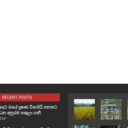
RECENT POSTS
්දෙට බයේ දූෂණ විරෝධී පනතට
න අනුරම හකුලා ගනී.
TOP