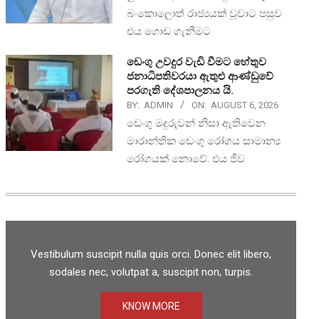
බංකොලොත් රාජ්‍යයක් වූවාට පසුව
එය ගොඩ ගැනීමට
ඩෙංගු උවදුර වැඩි වීමට හේතුව
ජනාධිපතිවරයා ඇතුළු ආණ්ඩුවේ
පරගැති දේශපාලනය යි.
BY:
ADMIN
ON:
AUGUST 6, 2026
ඩෙංගු මදුරුවන් නිසා ඇතිවෙන
මාරාන්තික ඩෙංගු රෝගය සාමාන්‍ය
රෝගයක් නොවේ. එය ජීව
Vestibulum suscipit nulla quis orci. Donec elit libero,
sodales nec, volutpat a, suscipit non, turpis.
KNOW MORE