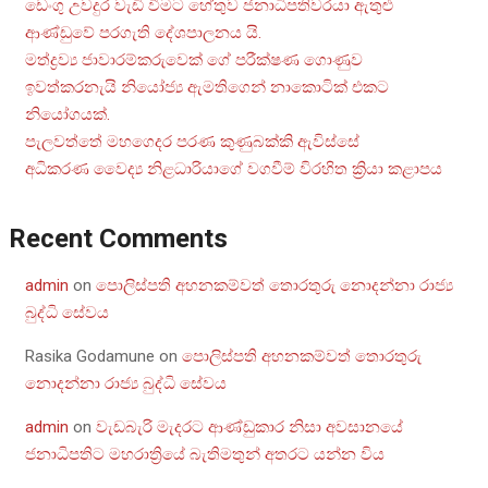
ඩෙංගු උවදුර වැඩි වීමට හේතුව ජනාධිපතිවරයා ඇතුළු
ආණ්ඩුවේ පරගැති දේශපාලනය යි.
මත්ද්‍රව්‍ය ජාවාරම්කරුවෙක් ගේ පරීක්ෂණ ගොණුව
ඉවත්කරනැයි නියෝජ්‍ය ඇමතිගෙන් නාකොටික් එකට
නියෝගයක්.
පැලවත්තේ මහගෙදර පරණ කුණුබක්කි ඇවිස්සේ
අධිකරණ වෛද්‍ය නිළධාරියාගේ වගවීම් විරහිත ක්‍රියා කළාපය
Recent Comments
admin
on
පොලිස්පති අහනකම්වත් තොරතුරු නොදන්නා රාජ්‍ය
බුද්ධි සේවය
Rasika Godamune
on
පොලිස්පති අහනකම්වත් තොරතුරු
නොදන්නා රාජ්‍ය බුද්ධි සේවය
admin
on
වැඩබැරි මැදරට ආණ්ඩුකාර නිසා අවසානයේ
ජනාධිපතිට මහරාත්‍රියේ බැතිමතුන් අතරට යන්න විය