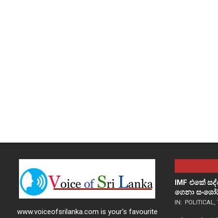
IMF එකේ සද
ගෙනා සංශෝධ
IN:
POLITICAL
,
www.voiceofsrilanka.com is your's favourite