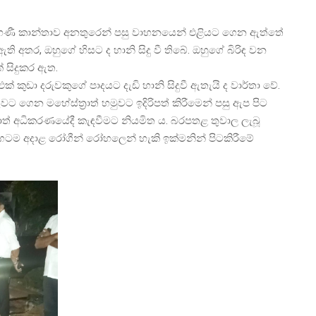
ගර්භණී කාන්තාව අනතුරෙන් පසු වාහනයෙන් එළියට ගෙන ඇත්තේ
ි අතර, ඔහුගේ හිසට ද හානි සිදු වී තිබේ. ඔහුගේ බිරිඳ වන
 සිදුකර ඇත.
 කුඩා දරුවකුගේ පාදයට දැඩි හානි සිදුවී ඇතැයි ද වාර්තා වේ.
වට ගෙන මහේස්ත්‍රාත් හමුවට ඉදිරිපත් කිරීමෙන් පසු ඇප පිට
‍රාත් අධිකරණයේදී කැඳවීමට නියමිත ය. බරපතළ තුවාල ලැබූ
-දිගටම අදාළ රෝගීන් රෝහලෙන් හැකි ඉක්මනින් පිටකිරීමේ