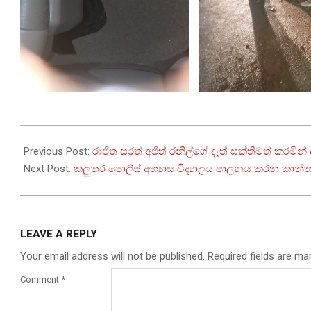
2024-
06-
Previous Post:
රාජිත සරත් අජිත් රනිල්ගේ දැත් සක්තිමත් කරමි
27
Next Post:
කලුතර පොලිස් අභ්‍යාස විද්‍යාලය පාලනය කරන කාන්
LEAVE A REPLY
Your email address will not be published.
Required fields are m
Comment
*