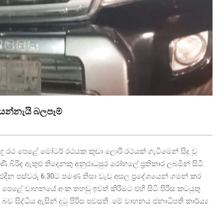
යන්නැයි බලපෑම්
 රථ පෙළේ මෝටර් රථයක කුඩා ලොරි රථයක් ගැටීමෙන් සිදු වූ
බිරිඳ ඇතුළු තිදෙනකු අනුරාධපුර රෝහලේ ප්‍රතිකාර ලබමින් සිටී.
දින පස්වරු 6.30ට පමණ තිසා වැව අසල ප්‍රදේශයෙන් ගමන් කර
ූ රථ පෙළේ වාහනයේ අංක තහඩු ඉවත් කිරීමට එහි සිටි පිරිස කටයුතු
 සිද්ධිය ඇසින් දුටු පිරිස පවසති. මේ වාහනය ජනාධිපති කාර්ය්‍ය