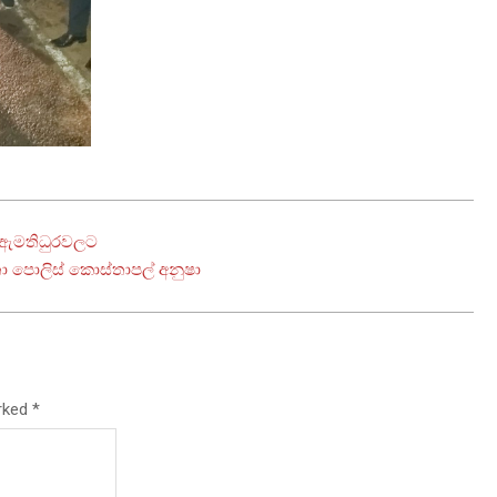
න් ඇමතිධුරවලට
තා පොලිස් කොස්තාපල් අනුෂා
arked
*