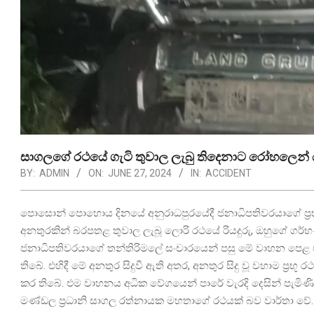
සාගලගේ රථයේ ගැටි තුවාල ලැබු තිදෙනාට රෝහලෙන් 
BY:
ADMIN
ON:
JUNE 27, 2024
IN:
ACCIDENT
පොසොන් පොහොය දිනයේ අනුරාධපුරයේදී ජනාධිපතිවරයාගේ ප්‍රභූ
අනතුරකින් බරපතළ තුවාල ලැබූ ලොරි රථයේ රියදුරු, ඔහුගේ ගර්භණී 
ජනාධිපතිවරයාගේ තන්තිරිමලේ සංචාරයෙන් පසු මේ වාහන පෙළ එ
තිබේ. එහිදී මේ අනතුර සිදුවී ඇති අතර, අනතුර සිදු වූ වහාම ප්‍රභ
කර තිබේ. එම වාහනය අධික වේගයෙන් පාරේ වැරදි දෙසින් පැමිණි බව
මණ්ඩල ප්‍රධානි සාගල රත්නායක මහතාගේ රථයක් බව වාර්තා වේ.