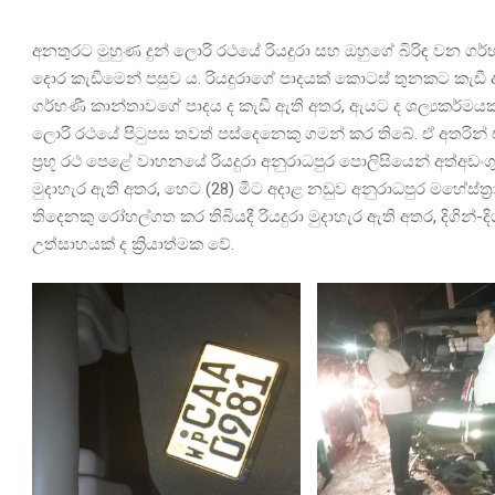
අනතුරට මුහුණ දුන් ලොරි රථයේ රියදුරා සහ ඔහුගේ බිරිඳ වන 
දොර කැඩීමෙන් පසුව ය. රියදුරාගේ පාදයක් කොටස් තුනකට කැඩී ඇත
ගර්භණී කාන්තාවගේ පාදය ද කැඩී ඇති අතර, ඇයට ද ශල්‍යකර්මයක්
ලොරි රථයේ පිටුපස තවත් පස්දෙනෙකු ගමන් කර තිබේ. ඒ අතරින් එක්
ප්‍රභූ රථ පෙළේ වාහනයේ රියදුරා අනුරාධපුර පොලිසියෙන් අත්අඩංගු
මුදාහැර ඇති අතර, හෙට (28) මීට අදාළ නඩුව අනුරාධපුර මහේස්ත්
තිදෙනකු රෝහල්ගත කර තිබියදී රියදුරා මුදාහැර ඇති අතර, දිගින්
උත්සාහයක් ද ක්‍රියාත්මක වේ.