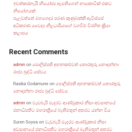
ඉවත්කරනැයි නියෝජ්‍ය ඇමතිගෙන් නාකොටික් එකට
නියෝගයක්.
පැලවත්තේ මහගෙදර පරණ කුණුබක්කි ඇවිස්සේ
අධිකරණ වෛද්‍ය නිළධාරියාගේ වගවීම් විරහිත ක්‍රියා
කළාපය
Recent Comments
admin
on
පොලිස්පති අහනකම්වත් තොරතුරු නොදන්නා
රාජ්‍ය බුද්ධි සේවය
Rasika Godamune
on
පොලිස්පති අහනකම්වත් තොරතුරු
නොදන්නා රාජ්‍ය බුද්ධි සේවය
admin
on
වැඩබැරි මැදරට ආණ්ඩුකාර නිසා අවසානයේ
ජනාධිපතිට මහරාත්‍රියේ බැතිමතුන් අතරට යන්න විය
Suren Soysa
on
වැඩබැරි මැදරට ආණ්ඩුකාර නිසා
අවසානයේ ජනාධිපතිට මහරාත්‍රියේ බැතිමතුන් අතරට