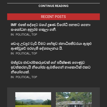
CONTINUE READING
RECENT POSTS
IMF එකේ සද්දෙට බයේ දූෂණ විරෝධී පනතට ගෙනා
සංශෝධන අනුරම හකුලා ගනී.
IN:
POLITICAL
,
TOP
ඩෙංගු උවදුර වැඩි වීමට හේතුව ජනාධිපතිවරයා ඇතුළු
ආණ්ඩුවේ පරගැති දේශපාලනය යි.
IN:
POLITICAL
,
TOP
මත්ද්‍රව්‍ය ජාවාරම්කරුවෙක් ගේ පරීක්ෂණ ගොණුව
ඉවත්කරනැයි නියෝජ්‍ය ඇමතිගෙන් නාකොටික් එකට
නියෝගයක්.
IN:
POLITICAL
,
TOP