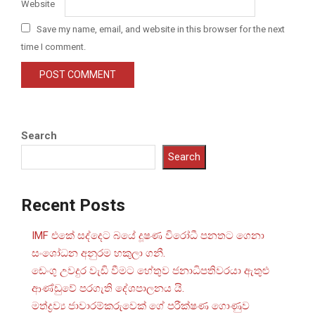
Website
Save my name, email, and website in this browser for the next
time I comment.
Search
Search
Recent Posts
IMF එකේ සද්දෙට බයේ දූෂණ විරෝධී පනතට ගෙනා
සංශෝධන අනුරම හකුලා ගනී.
ඩෙංගු උවදුර වැඩි වීමට හේතුව ජනාධිපතිවරයා ඇතුළු
ආණ්ඩුවේ පරගැති දේශපාලනය යි.
මත්ද්‍රව්‍ය ජාවාරම්කරුවෙක් ගේ පරීක්ෂණ ගොණුව