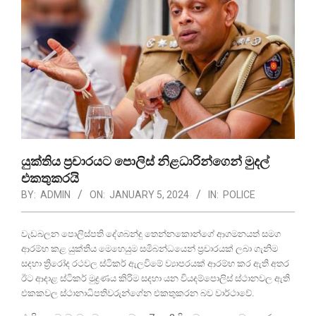
යුක්තිය ප්‍රචාරයට පොලිස් නිළධාරින්ගෙන් මුදල්
එකතුකරයි
BY:
ADMIN
ON:
JANUARY 5, 2024
IN:
POLICE
වැඩබලන පොලිස්පති දේශබන්දු තෙන්නකොන්ගේ ආගමනයත් සමග
ආරම්භ කළ යුක්තිය මෙහෙයුම සමිබන්ධයෙන් ප්‍රචාරයක් ලබා ගැනිම
සදහා ත්‍රිරෝද රථවල ස්ටිකර් ඇලවිමේ ව්‍යාපරයක් ආරම්භ කර ඇති අතර
ඊට ආදාළ ස්ටිකර් මුද්‍රණය කිරිම සදහා යන වියදම්පොලිස් ස්ථානවල ඇති
එකකවල ස්ථානාධිපතිවරුන්ගේන එකතුකරන බව වාර්ථාවේ.