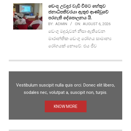
ඩෙංගු උවදුර වැඩි වීමට හේතුව
ජනාධිපතිවරයා ඇතුළු ආණ්ඩුවේ
පරගැති දේශපාලනය යි.
BY:
ADMIN
ON:
AUGUST 6, 2026
ඩෙංගු මදුරුවන් නිසා ඇතිවෙන
මාරාන්තික ඩෙංගු රෝගය සාමාන්‍ය
රෝගයක් නොවේ. එය ජීව
Vestibulum suscipit nulla quis orci. Donec elit libero,
sodales nec, volutpat a, suscipit non, turpis.
KNOW MORE