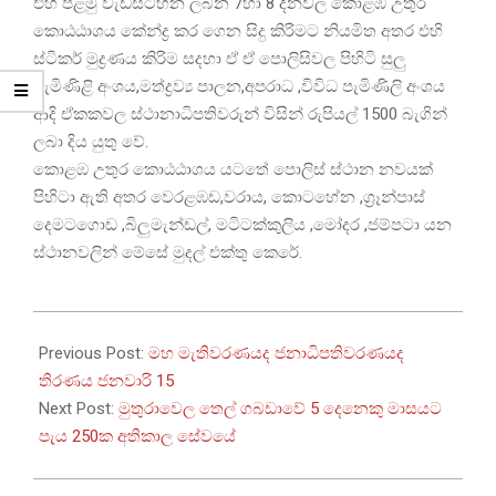
එහි පළමු වැඩසටහන ලබන 7හා 8 දිනවල කොළඹ උතුර
කොඨඨාශය කේන්ද්‍ර කර ගෙන සිදු කිරිමට නියමිත අතර එහි
ස්ටිකර් මුද්‍රණය කිරිම සදහා ඒ ඒ පොලිසිවල පිහිටි සුලු
පැමිණිළි අංශය,මත්ද්‍රව්‍ය පාලන,අපරාධ ,විවිධ පැමිණිලි අංශය
ආදි ඒකකවල ස්ථානාධිපතිවරුන් විසින් රුපියල් 1500 බැගින්
ලබා දිය යුතු වේ.
කොළඹ උතුර කොඨඨාශය යටතේ පොලිස් ස්ථාන නවයක්
පිහිටා ඇති අතර වෙරළඹඩ,වරාය, කොටහේන ,ග්‍රෑන්පාස්
දෙමටගොඩ ,බිලුමැන්ඩල්, මටිටක්කුලිය ,මෝදර ,ජම්පටා යන
ස්ථානවලින් මේසේ මුදල් එක්තු කෙරේ.
2024-
01-
Previous Post:
මහ මැතිවරණයද ජනාධිපතිවරණයද
05
තිරණය ජනවාරි 15
Next Post:
මුතුරාවෙල තෙල් ගබඩාවේ 5 දෙනෙකු මාසයට
පැය 250ක අතිකාල සේවයේ