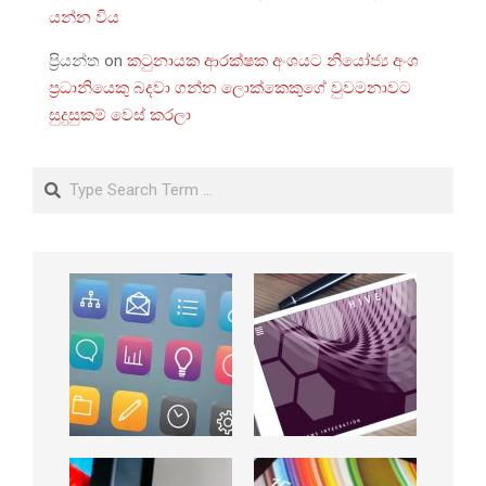
යන්න විය
ප්‍රියන්ත
on
කටුනායක ආරක්ෂක අංශයට නියෝජ්‍ය අංශ
ප්‍රධානියෙකු බදවා ගන්න ලොක්කෙකුගේ වුවමනාවට
සුදුසුකම් වෙස් කරලා
Search