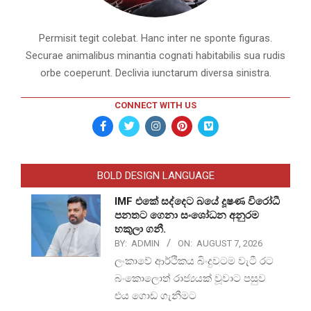
Permisit tegit colebat. Hanc inter ne sponte figuras.
Securae animalibus minantia cognati habitabilis sua rudis
orbe coeperunt. Declivia iunctarum diversa sinistra.
CONNECT WITH US
BOLD DESIGN LANGUAGE
IMF එකේ සද්දෙට බයේ දූෂණ විරෝධී
පනතට ගෙනා සංශෝධන අනුරම
හකුලා ගනී.
BY:
ADMIN
ON:
AUGUST 7, 2026
ලංකාවේ ආර්ථිකය බිංදුවටම වැටී රට
බංකොලොත් රාජ්‍යයක් වූවාට පසුව
එය ගොඩ ගැනීමට