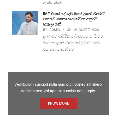
ඇතිව තිබේ.
IMF එකේ සද්දෙට බයේ දූෂණ විරෝධී
පනතට ගෙනා සංශෝධන අනුරම
හකුලා ගනී.
BY:
ADMIN
ON:
AUGUST 7, 2026
ලංකාවේ ආර්ථිකය බිංදුවටම වැටී රට
බංකොලොත් රාජ්‍යයක් වූවාට පසුව
එය ගොඩ ගැනීමට
Vestibulum suscipit nulla quis orci. Donec elit libero,
sodales nec, volutpat a, suscipit non, turpis.
KNOW MORE