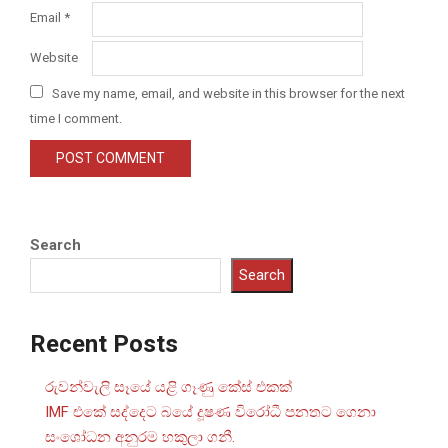
Email
*
Website
Save my name, email, and website in this browser for the next
time I comment.
Search
Search
Recent Posts
රුවන්වැලි සෑයේ යළි ගෑණු කේස් එකක්
IMF එකේ සද්දෙට බයේ දූෂණ විරෝධී පනතට ගෙනා
සංශෝධන අනුරම හකුලා ගනී.