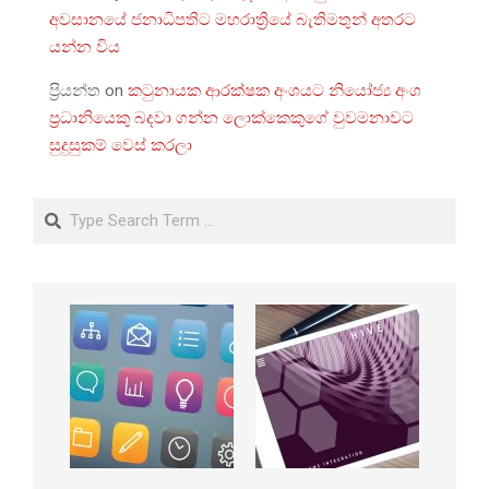
අවසානයේ ජනාධිපතිට මහරාත්‍රියේ බැතිමතුන් අතරට
යන්න විය
ප්‍රියන්ත
on
කටුනායක ආරක්ෂක අංශයට නියෝජ්‍ය අංශ
ප්‍රධානියෙකු බදවා ගන්න ලොක්කෙකුගේ වුවමනාවට
සුදුසුකම් වෙස් කරලා
Search