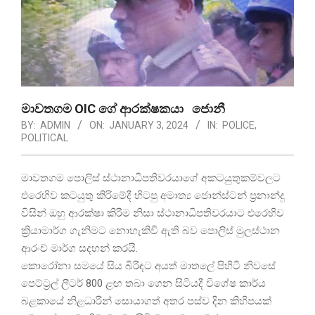
මාවතගම OIC ගේ ආරක්ෂකයා ජොනී
BY:
ADMIN
ON:
JANUARY 3, 2024
IN:
POLICE
,
POLITICAL
මාවතගම පොලිස් ස්ථානාධිපතිවරයාගේ අකටයුතුකම්වලට
එරෙහිව කටයුතු කිරිමේදී හිටපු අමාත්‍ය ජොන්ස්ටන් ප්‍රනාන්දු
විසින් ඔහු ආරක්ෂා කිරිම නිසා ස්ථානාධිපතිවරයාට එරෙහිව
ක්‍රියාමාර්ග ගැනිමට නොහැකිවී ඇති බව පොලිස් මුලස්ථාන
ආරංච් මාර්ග සදහන් කරයි.
කොරෝනා සමයේ සිය බිරිඳට අයත් මාතලේ පිහිටි නිවසේ
පෙට්ට්‍රල් ලීටර් 800 ළඟ තබා ගෙන සිටියදී විශේෂ කාර්ය
බළකායේ නිළධාරින් සොයාගත් අතර පස්ව දින කිහිපයක්