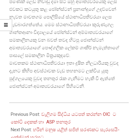
පමණක් ලෙඩ නිවාඩු දමා සිටි ඔහු අමාත්‍යවරයෙකු ලෙස
එවකට කටයුතු කළ ජෝන්ස්ටන් ප්‍රනාන්දුගේ උදව්වෙන්
නැවත මාවතගම පොලිසියේ ස්ථානාධිපතිවරයා ලෙස
වැඩබාරගත්තේය. මෙම ස්ථානාධිපතිවරයා කුරුණෑගල
ශාන්තආනා විද්‍යාලයේ ජෝන්ස්ටන් අම්මාත්‍යවරයාගේ
සමකාලීනයකු වන බවත් තවද හිටපු ජොන්ස්ටන්
අමාත්‍යවරයාගේ පෞද්ගලික ලේකම් ශාකීර් නැමැත්තාගේ
පාසලේ සමකාලීන මිත්‍රයකුදවේ.
මාවතකම ස්ථානාධිපතිවරයා ඉතා දූෂිත නිලධාරියකු වුවද
දැනට කිහිප අවස්ථාවක වැඩ තහනමට ලක්වීය යුතු
පුද්ගලයෙකු වුවද තනතුර රැක ගැනීමට හැකි වී ඇත්තේ
ජොන්ස්ටන් අමාත්‍යවරයාගේ පිහිටෙනි.
2024-
01-
Previous Post:
වැලිගම සිද්ධිය යටපත් කරන්න OIC ට
03
කෝටි දෙකක් හා ASP තනතුර
Next Post:
හරින් මනුෂ යළීත් සජිත් සරණකට සැරසෙයි-
ලක්ෂ්මන් හරහට