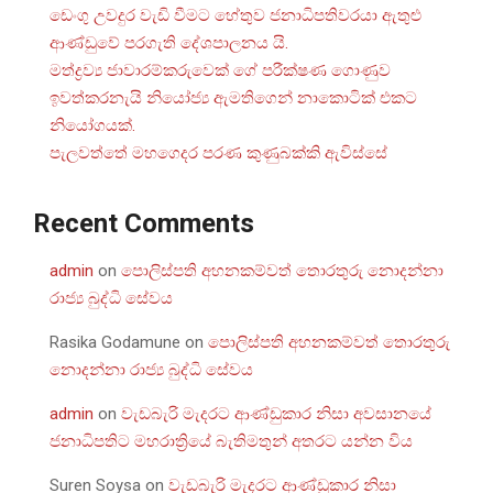
ඩෙංගු උවදුර වැඩි වීමට හේතුව ජනාධිපතිවරයා ඇතුළු
ආණ්ඩුවේ පරගැති දේශපාලනය යි.
මත්ද්‍රව්‍ය ජාවාරම්කරුවෙක් ගේ පරීක්ෂණ ගොණුව
ඉවත්කරනැයි නියෝජ්‍ය ඇමතිගෙන් නාකොටික් එකට
නියෝගයක්.
පැලවත්තේ මහගෙදර පරණ කුණුබක්කි ඇවිස්සේ
Recent Comments
admin
on
පොලිස්පති අහනකම්වත් තොරතුරු නොදන්නා
රාජ්‍ය බුද්ධි සේවය
Rasika Godamune
on
පොලිස්පති අහනකම්වත් තොරතුරු
නොදන්නා රාජ්‍ය බුද්ධි සේවය
admin
on
වැඩබැරි මැදරට ආණ්ඩුකාර නිසා අවසානයේ
ජනාධිපතිට මහරාත්‍රියේ බැතිමතුන් අතරට යන්න විය
Suren Soysa
on
වැඩබැරි මැදරට ආණ්ඩුකාර නිසා