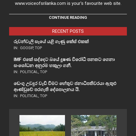
www.voiceofsrilanka.com is your's favourite web site.
CONTINUE READING
RECENT POSTS
රුවන්වැලි සෑයේ යළි ගෑණු කේස් එකක්
IN:
GOOSIP
,
TOP
IMF එකේ සද්දෙට බයේ දූෂණ විරෝධී පනතට ගෙනා
සංශෝධන අනුරම හකුලා ගනී.
IN:
POLITICAL
,
TOP
ඩෙංගු උවදුර වැඩි වීමට හේතුව ජනාධිපතිවරයා ඇතුළු
ආණ්ඩුවේ පරගැති දේශපාලනය යි.
IN:
POLITICAL
,
TOP