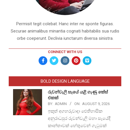
Permisit tegit colebat. Hanc inter ne sponte figuras.
Securae animalibus minantia cognati habitabilis sua rudis
orbe coeperunt. Declivia iunctarum diversa sinistra.
CONNECT WITH US
BOLD DESIGN LANGUAGE
රුවන්වැලි සෑයේ යළි ගෑණු කේස්
එකක්
BY:
ADMIN
ON:
AUGUST 9, 2026
ඉකුත් අගහරුවාදා ඓතිහාසික
අනුරාධපුර රුවන්වැලි මහා සෑයේදී
කාන්තාවක් හේතුවෙන් ගැටුමක්