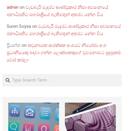
admin
on
වැඩබැරි මැදරට ආණ්ඩුකාර නිසා අවසානයේ
ජනාධිපතිට මහරාත්‍රියේ බැතිමතුන් අතරට යන්න විය
Suren Soysa
on
වැඩබැරි මැදරට ආණ්ඩුකාර නිසා අවසානයේ
ජනාධිපතිට මහරාත්‍රියේ බැතිමතුන් අතරට යන්න විය
ප්‍රියන්ත
on
කටුනායක ආරක්ෂක අංශයට නියෝජ්‍ය අංශ
ප්‍රධානියෙකු බදවා ගන්න ලොක්කෙකුගේ වුවමනාවට සුදුසුකම්
වෙස් කරලා
Search