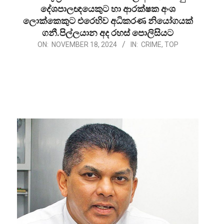
දේශපාලඥයෙකුට හා ආරක්ෂක අංශ
ලොක්කෙකුට එරෙහිව අධිකරණ නියෝගයක්
ගනී.පිල්ලයාන අද රහස් පොලිසියට
2024-
ON:
NOVEMBER 18, 2024
IN:
CRIME
,
TOP
11-
18