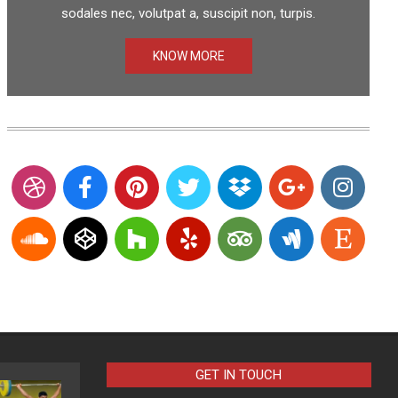
sodales nec, volutpat a, suscipit non, turpis.
KNOW MORE
GET IN TOUCH