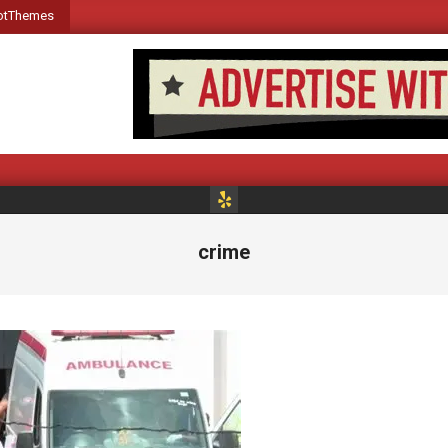
otThemes
M
crime