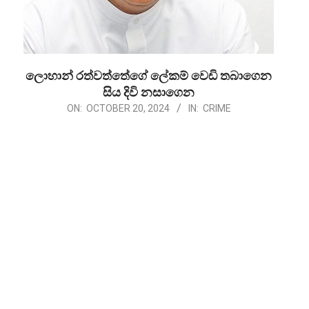
ලොහාන් රත්වත්තේගේ ලේකම් වෙඩි තබාගෙන
සිය දිවි නසාගෙන
2024-
ON:
OCTOBER 20, 2024
IN:
CRIME
10-
20