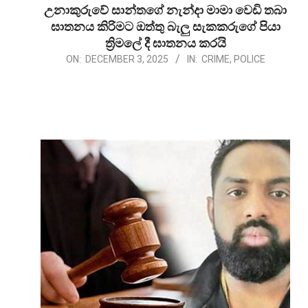
උනාකුරුවේ සාන්තගේ නැන්දා මාමා වෙඩි තබා
ඝාතනය කිරිමට ඔත්තු බැලු සැකකරුගේ පියා
ත්‍රිමලේ දී ඝාතනය කරයි
2025-
ON:
DECEMBER 3, 2025
IN:
CRIME
,
POLICE
12-
03