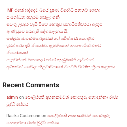
IMF එකේ සද්දෙට බයේ දූෂණ විරෝධී පනතට ගෙනා
සංශෝධන අනුරම හකුලා ගනී.
ඩෙංගු උවදුර වැඩි වීමට හේතුව ජනාධිපතිවරයා ඇතුළු
ආණ්ඩුවේ පරගැති දේශපාලනය යි.
මත්ද්‍රව්‍ය ජාවාරම්කරුවෙක් ගේ පරීක්ෂණ ගොණුව
ඉවත්කරනැයි නියෝජ්‍ය ඇමතිගෙන් නාකොටික් එකට
නියෝගයක්.
පැලවත්තේ මහගෙදර පරණ කුණුබක්කි ඇවිස්සේ
අධිකරණ වෛද්‍ය නිළධාරියාගේ වගවීම් විරහිත ක්‍රියා කළාපය
Recent Comments
admin
on
පොලිස්පති අහනකම්වත් තොරතුරු නොදන්නා රාජ්‍ය
බුද්ධි සේවය
Rasika Godamune
on
පොලිස්පති අහනකම්වත් තොරතුරු
නොදන්නා රාජ්‍ය බුද්ධි සේවය