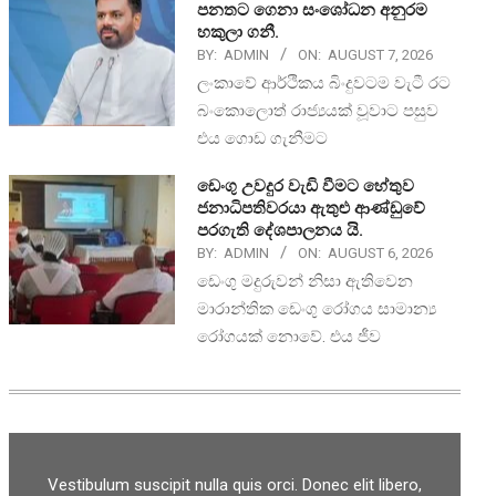
පනතට ගෙනා සංශෝධන අනුරම
හකුලා ගනී.
BY:
ADMIN
ON:
AUGUST 7, 2026
ලංකාවේ ආර්ථිකය බිංදුවටම වැටී රට
බංකොලොත් රාජ්‍යයක් වූවාට පසුව
එය ගොඩ ගැනීමට
ඩෙංගු උවදුර වැඩි වීමට හේතුව
ජනාධිපතිවරයා ඇතුළු ආණ්ඩුවේ
පරගැති දේශපාලනය යි.
BY:
ADMIN
ON:
AUGUST 6, 2026
ඩෙංගු මදුරුවන් නිසා ඇතිවෙන
මාරාන්තික ඩෙංගු රෝගය සාමාන්‍ය
රෝගයක් නොවේ. එය ජීව
Vestibulum suscipit nulla quis orci. Donec elit libero,