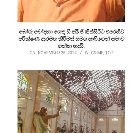
බෝරු චෝදනා ගෙතු ඩි අයි ජි කිත්සිරිට එරෙහිව
පරික්ෂණ ආරම්භ කිරිමත් සමග සාෆිගෙන් සමාව
ගන්න හදයි.
2024-
ON:
NOVEMBER 26, 2024
IN:
CRIME
,
TOP
11-
26