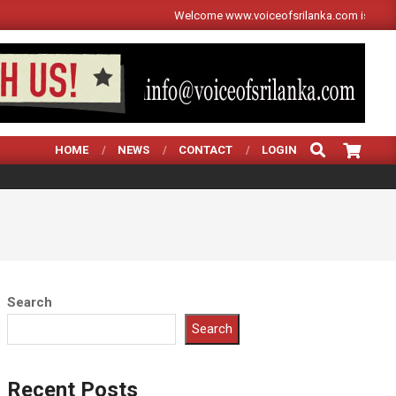
Welcome www.voiceofsrilanka.com is independent Sin
SEARCH
HOME
NEWS
CONTACT
LOGIN
Search
Search
Recent Posts