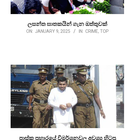
ලසන්ත ඝාතකයින් ගැන ඔත්තුවක්
2025-
ON:
JANUARY 9, 2025
IN:
CRIME
,
TOP
01-
09
පාස්කු ප්‍රහාරයේ විමර්ශනවල අවශ්‍ය හිටපු