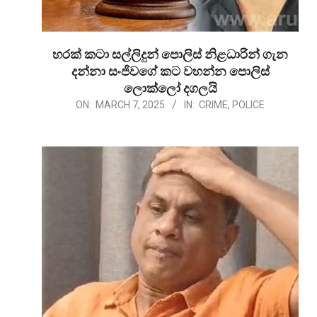
හරක් කටා සල්ලිදුන් පොලිස් නිළධාරින් ගැන
දන්නා සංජිවගේ කට වහන්න පොලිස්
ලොක්ලෝ දගලයි
2025-
ON:
MARCH 7, 2025
IN:
CRIME
,
POLICE
03-
07