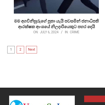
මම අගවිනිසුරුගේ පුතා යැයි පවසමින් ජනාධිපති
ආරක්ෂක ආංශයේ නිලදාරියෙකුට පහර දෙයි
2024-
ON:
JULY 6, 2024
IN:
CRIME
07-
06
Posts
1
2
Next
pagination