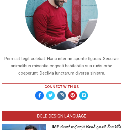
Permisit tegit colebat. Hanc inter ne sponte figuras. Securae
animalibus minantia cognati habitabilis sua rudis orbe
coeperunt. Declivia iunctarum diversa sinistra.
CONNECT WITH US
BOLD DESIGN LANGUAGE
IMF එකේ සද්දෙට බයේ දූෂණ විරෝධී