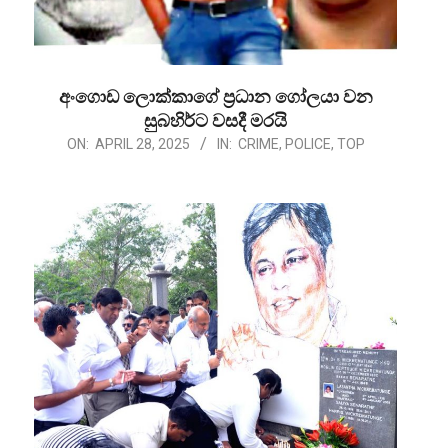
අංගොඩ ලොක්කාගේ ප්‍රධාන ගෝලයා වන
සුබහිර්ට වසදී මරයි
2025-
ON:
APRIL 28, 2025
IN:
CRIME
,
POLICE
,
TOP
04-
28