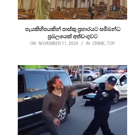
පැයකිහිපයකින් පාස්කු ප්‍රහාරයට සමිබන්ධ
ප්‍රබලයෙක් අත්ඩංගුවට
2024-
ON:
NOVEMBER 11, 2024
IN:
CRIME
,
TOP
11-
11