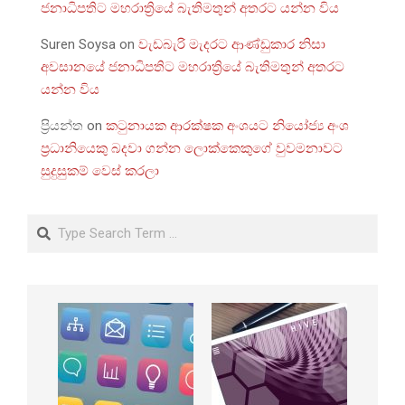
ජනාධිපතිට මහරාත්‍රියේ බැතිමතුන් අතරට යන්න විය
Suren Soysa
on
වැඩබැරි මැදරට ආණ්ඩුකාර නිසා
අවසානයේ ජනාධිපතිට මහරාත්‍රියේ බැතිමතුන් අතරට
යන්න විය
ප්‍රියන්ත
on
කටුනායක ආරක්ෂක අංශයට නියෝජ්‍ය අංශ
ප්‍රධානියෙකු බදවා ගන්න ලොක්කෙකුගේ වුවමනාවට
සුදුසුකම් වෙස් කරලා
Search