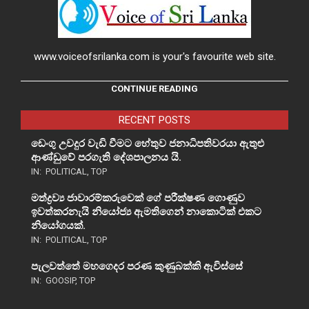
www.voiceofsrilanka.com is your's favourite web site.
CONTINUE READING
RECENT POSTS
ඩෙංගු උවදුර වැඩි වීමට හේතුව ජනාධිපතිවරයා ඇතුළු
ආණ්ඩුවේ පරගැති දේශපාලනය යි.
IN:
POLITICAL
,
TOP
මත්ද්‍රව්‍ය ජාවාරම්කරුවෙක් ගේ පරීක්ෂණ ගොණුව
ඉවත්කරනැයි නියෝජ්‍ය ඇමතිගෙන් නාකොටික් එකට
නියෝගයක්.
IN:
POLITICAL
,
TOP
පැලවත්තේ මහගෙදර පරණ කුණුබක්කි ඇවිස්සේ
IN:
GOOSIP
,
TOP