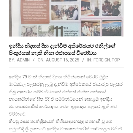
ඉන්දීය නිදහස් දින දැන්විම් අතිරේඛයට රනිල්ගේ
පිංතුරයක් නැති නිසා එජාපයේ විරෝධය
BY:
ADMIN
ON:
AUGUST 16, 2025
IN:
FOREIGN
,
TOP
ඉන්දිය 79 වැනි නිදහස් දිනය නිමිත්තෙන් මෙරට මුද්‍රිත
මාධ්‍යවල පලකරනු ලැබූ දැන්වීම් අතිරේකයේ ජායාරූප පලකර
තිබු ආකාරය සම්බන්ධයෙන් එක්සත් ජාතික පක්ෂයේ
නායකයින්ගේ සිත රිදි ඒ සම්බන්ධයෙන් කොළඹ ඉන්දීය
මහකොමසාරිස් කාර්යාලය වෙත අප්‍රසාදය පළකර ඇති බව
වර්ථාවෙි.
හිටපු රාජ්‍ය තාන්ත්‍රිකයන් කිහිපදෙනෙකුද සහභාගී වූ මේ
හමුවේදී ශ්‍රී ලංකාවේ ඉන්දීය මහකොමසාරිස් කාර්යාලය මගින්