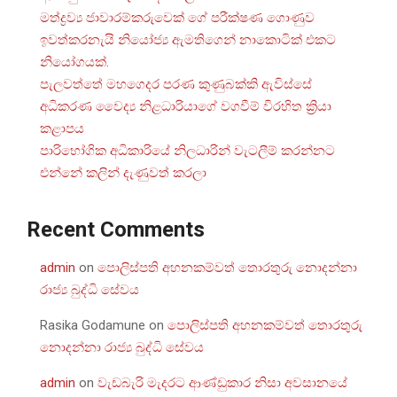
මත්ද්‍රව්‍ය ජාවාරම්කරුවෙක් ගේ පරීක්ෂණ ගොණුව
ඉවත්කරනැයි නියෝජ්‍ය ඇමතිගෙන් නාකොටික් එකට
නියෝගයක්.
පැලවත්තේ මහගෙදර පරණ කුණුබක්කි ඇවිස්සේ
අධිකරණ වෛද්‍ය නිළධාරියාගේ වගවීම් විරහිත ක්‍රියා
කළාපය
පාරිභෝගික අධිකාරියේ නිලධාරින් වැටලීම් කරන්නට
එන්නේ කලින් දැණුවත් කරලා
Recent Comments
admin
on
පොලිස්පති අහනකම්වත් තොරතුරු නොදන්නා
රාජ්‍ය බුද්ධි සේවය
Rasika Godamune
on
පොලිස්පති අහනකම්වත් තොරතුරු
නොදන්නා රාජ්‍ය බුද්ධි සේවය
admin
on
වැඩබැරි මැදරට ආණ්ඩුකාර නිසා අවසානයේ