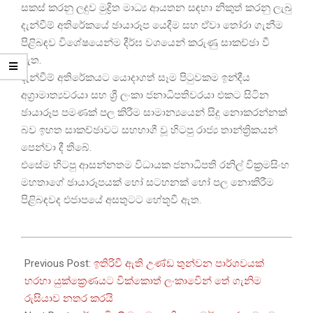
සකස් කරනු ලදුව මුද්‍රිත මාධ්‍ය ආයතන සඳහා නිකුත් කරනු ලැබු
දැන්වීම් අතිරේකයේ ඡායාරූප යෙදීම සහ ඒවා තෝරා ගැනීම
පිළිබඳව විශේෂයෙන්ම දීර්ඝ වශයෙන් කරුණු සාකච්ඡා වී
ඇත.
දැන්වීම් අතිරේකයට යොදාගත් සෑම පිටුවකම ඉන්දීය
අග්‍රාමාත්‍යවරයා සහ ශ්‍රී ලංකා ජනාධිපතිවරයා එකට සිටින
ඡායාරූප පමණක් පල කිරීම සාමාන්‍යයෙන් සිදු නොකරන්නක්
බව ඉහත සාකච්ඡාවට සහභාගී වූ හිටපු රාජ්‍ය තාන්ත්‍රිකයන්
පෙන්වා දී තිබේ.
එසේම හිටපු ආසන්නතම විධායක ජනාධිපති රනිල් වික්‍රමසිංහ
මහතාගේ ඡායාරූපයක් හෝ සටහනක් හෝ පල නොකිරීම
පිළිබඳවද එජාපයේ අසතුටට හේතූවී ඇත.
2025-
08-
Previous Post:
ඉතිරිවී ඇති උණ්ඩ තුන්වන පාර්ශවයක්
16
හරහා යුක්ක්‍රෙණයට වික්කොත් ලංකාවෙින් තේ ගැනිම
රුසියාව නතර කරයි