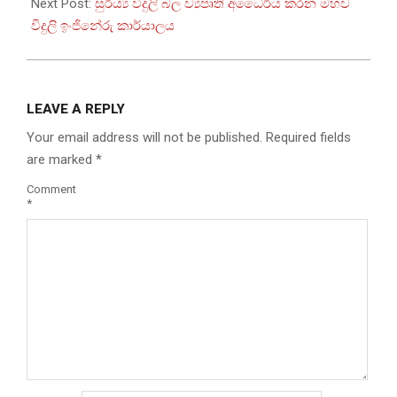
Next Post:
සුර්ය්‍ය විදුලි බල ව්‍යපෘති අධෛර්ය කරන මහව
විදුලි ඉංජිනේරු කාර්යාලය
LEAVE A REPLY
Your email address will not be published.
Required fields
are marked
*
Comment
*