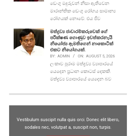
ඩෙංගු මදුරුවන් නිසා ඇතිවෙන
මාරාන්තික ඩෙංගු රෝගය සාමාන්‍ය
රෝගයක් නොවේ. එය ජීව
මත්ද්‍රව්‍ය ජාවාරම්කරුවෙක් ගේ
පරීක්ෂණ ගොණුව ඉවත්කරනැයි
නියෝජ්‍ය ඇමතිගෙන් නාකොටික්
එකට නියෝගයක්.
BY:
ADMIN
ON:
AUGUST 5, 2026
ලංකාව පුරාම මත්ද්‍රව්‍ය ව්‍යාපාරයේ
යෙදෙන ප්‍රධාන කොටස් දෙකකි.
මත්ද්‍රව්‍ය ව්‍යාපාරයේ යෙදෙන බව
Vestibulum suscipit nulla quis orci. Donec elit libero,
sodales nec, volutpat a, suscipit non, turpis.