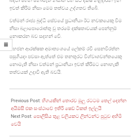
බදවා ගෙන නොමැති නිසාත් එහි සිටි දක්ෂ නිළදාරින් ඉන්
ඉවත් කිරිම නිසා මෙම තත්වය උද්ගතව තිබෙි.
වත්මන් රාජ්‍ය බුද්ධි සේවයේ ප්‍රධානියා ඊට නවකයෙකු විම
නිසා බලාපොරොත්තු වු තරමේ දක්ෂතාවයක් පෙන්නුම්
නොකරන බව සදහන් වෙි.
මහජන ආරක්ෂක අමාත්‍යංශයේ ලේකම් රවී සෙනවිරත්න
පසුගියදා පවසා ඇත්තේ එම තනතුරට විශ්වාශවන්තයෙකු
නොමැති නිසා වත්මන් ප්‍රධානියා ඉවත් කිරිමට නොහැකි
තත්වයක් උදාවී ඇති බවයි.
2026-
03-
Previous Post:
හිගයකින් තොරව මුලු රටටම තෙල් දෙන්න
24
අයිඕසී එක සංස්ථාවේ ඉතිරි ෂෙඩ් ටිකත් ඉල්ලයි
Next Post:
පොලිසිය තුළ වලියකට ලින්ටන්ට පුටුව අහිමි
වෙයි