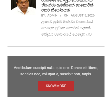
පරීක්ෂණ ගොණුව ඉවත්කරනැයි
නියෝජ්‍ය ඇමතිගෙන් නාකොටික්
එකට නියෝගයක්.
BY:
ADMIN
ON:
AUGUST 5, 2026
ලංකාව පුරාම මත්ද්‍රව්‍ය ව්‍යාපාරයේ
යෙදෙන ප්‍රධාන කොටස් දෙකකි.
මත්ද්‍රව්‍ය ව්‍යාපාරයේ යෙදෙන බව
Vestibulum suscipit nulla quis orci. Donec elit libero,
sodales nec, volutpat a, suscipit non, turpis.
KNOW MORE