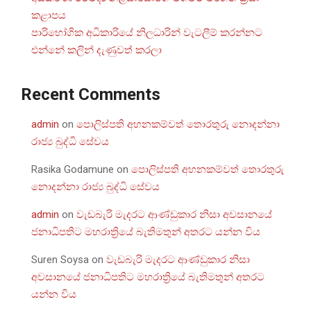
කළාපය
පාරිභෝගික අධිකාරියේ නිලධාරින් වැටලීම් කරන්නට
එන්නේ කලින් දැණුවත් කරලා
Recent Comments
admin
on
පොලිස්පති අහනකම්වත් තොරතුරු නොදන්නා
රාජ්‍ය බුද්ධි සේවය
Rasika Godamune
on
පොලිස්පති අහනකම්වත් තොරතුරු
නොදන්නා රාජ්‍ය බුද්ධි සේවය
admin
on
වැඩබැරි මැදරට ආණ්ඩුකාර නිසා අවසානයේ
ජනාධිපතිට මහරාත්‍රියේ බැතිමතුන් අතරට යන්න විය
Suren Soysa
on
වැඩබැරි මැදරට ආණ්ඩුකාර නිසා
අවසානයේ ජනාධිපතිට මහරාත්‍රියේ බැතිමතුන් අතරට
යන්න විය