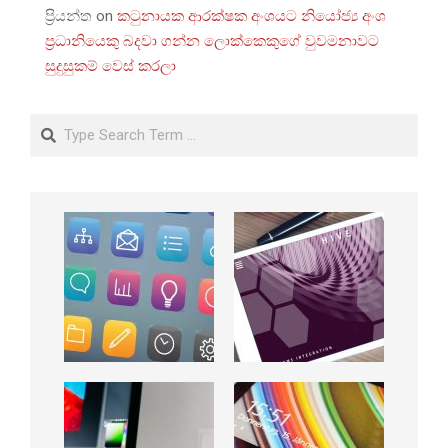
ප්‍රියන්ත
on
කටුනායක ආරක්ෂක අංශයට නියෝජ්‍ය අංශ
ප්‍රධානියෙකු බදවා ගන්න ලොක්කෙකුගේ වුවමනාවට
සුදුසුකම් වෙස් කරලා
Search