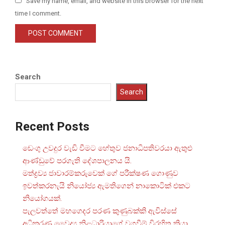
Save my name, email, and website in this browser for the next
time I comment.
Search
Search
Recent Posts
ඩෙංගු උවදුර වැඩි වීමට හේතුව ජනාධිපතිවරයා ඇතුළු
ආණ්ඩුවේ පරගැති දේශපාලනය යි.
මත්ද්‍රව්‍ය ජාවාරම්කරුවෙක් ගේ පරීක්ෂණ ගොණුව
ඉවත්කරනැයි නියෝජ්‍ය ඇමතිගෙන් නාකොටික් එකට
නියෝගයක්.
පැලවත්තේ මහගෙදර පරණ කුණුබක්කි ඇවිස්සේ
අධිකරණ වෛද්‍ය නිළධාරියාගේ වගවීම් විරහිත ක්‍රියා