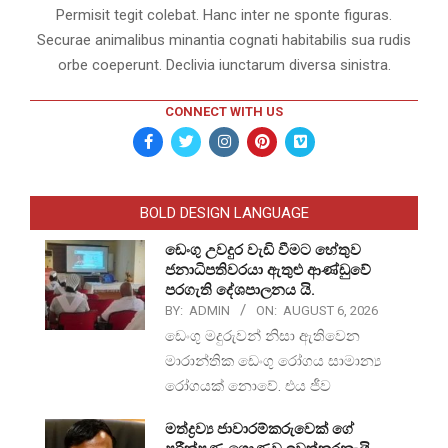
Permisit tegit colebat. Hanc inter ne sponte figuras.
Securae animalibus minantia cognati habitabilis sua rudis
orbe coeperunt. Declivia iunctarum diversa sinistra.
CONNECT WITH US
BOLD DESIGN LANGUAGE
ඩෙංගු උවදුර වැඩි වීමට හේතුව
ජනාධිපතිවරයා ඇතුළු ආණ්ඩුවේ
පරගැති දේශපාලනය යි.
BY:
ADMIN
ON:
AUGUST 6, 2026
ඩෙංගු මදුරුවන් නිසා ඇතිවෙන
මාරාන්තික ඩෙංගු රෝගය සාමාන්‍ය
රෝගයක් නොවේ. එය ජීව
මත්ද්‍රව්‍ය ජාවාරම්කරුවෙක් ගේ