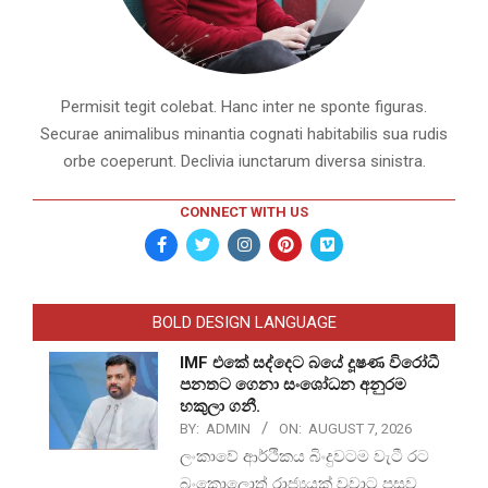
Permisit tegit colebat. Hanc inter ne sponte figuras.
Securae animalibus minantia cognati habitabilis sua rudis
orbe coeperunt. Declivia iunctarum diversa sinistra.
CONNECT WITH US
BOLD DESIGN LANGUAGE
IMF එකේ සද්දෙට බයේ දූෂණ විරෝධී
පනතට ගෙනා සංශෝධන අනුරම
හකුලා ගනී.
BY:
ADMIN
ON:
AUGUST 7, 2026
ලංකාවේ ආර්ථිකය බිංදුවටම වැටී රට
බංකොලොත් රාජ්‍යයක් වූවාට පසුව