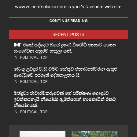
www.voiceofsrilanka.com is your's favourite web site.
CONTINUE READING
RECENT POSTS
IMF එකේ සද්දෙට බයේ දූෂණ විරෝධී පනතට ගෙනා
සංශෝධන අනුරම හකුලා ගනී.
IN:
POLITICAL
,
TOP
ඩෙංගු උවදුර වැඩි වීමට හේතුව ජනාධිපතිවරයා ඇතුළු
ආණ්ඩුවේ පරගැති දේශපාලනය යි.
IN:
POLITICAL
,
TOP
මත්ද්‍රව්‍ය ජාවාරම්කරුවෙක් ගේ පරීක්ෂණ ගොණුව
ඉවත්කරනැයි නියෝජ්‍ය ඇමතිගෙන් නාකොටික් එකට
නියෝගයක්.
IN:
POLITICAL
,
TOP