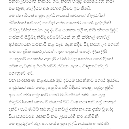
ජනරාල්වරයාත් නීතියට ගරු කරන හමුදා ඡ්‍යෙෂ්ඨයන් නිසා
මේ කුණු බාල්දියට අත නොගැසිමට ඉඩ තිබෙි.
මේ වන විටත් හමුදා බුද්ධි අංශයේ බොහෝ නිළධාරීන්
සිටින්නේ කර්නල් නෙවිල් අත්තනායකට හෙණ ඉල්ලමිනි.
ඒ ඔහු විසින් කරන ලද ද්වේෂ සහගත පලි ගැනීම් නිසාය.බුද්ධි
රාජකාරි පිළිබඳ කිසිදු අවබෝධයක් නැති කර්නල් නෙවිල්
අත්තනායක රාජකාරි කළ සෑම තැනකදීම සිදු කරන ලද ගොන්
කම් හා දූෂිත කෙරුවාවන් ගැන ඔහුගේ පෞද්ගලික ලිපි
ගොනුවේ සඳහන්ය.ඇතැම් අවස්ථාවල කාන්තා සෙබළියන්
සමග පැවැති අනියම් සම්බන්ධතා ගැන චෝදනාවන්ද ඒ
ගොනුවේ වේ.
වන සංරක්ෂණ කළාපයක මුව දඩයම් කරන්නට ගොස් අපරාධ
නඩුවකට පවා මොහු හසුවිය.හරි විදියට මොහු හමුදා බුද්ධි
අංශයේ තබා හමුදාවේ හතර මායිමේවත් තබා ගත යුතු
නිළධාරියෙක් නොවේ.එහෙත් වට වංගු ගසා කර්නල් තනතුර
දක්වා පැමිණීමට කර්නල් නෙවිල් අත්තනායක දක්ෂ වූයේද
සිය සතරවරම් තක්කඩි කම උපයෝගී කර ගනිමිනි.
මේ අවුරුද්දේ මැද භාගයේ හමුදා බුද්ධි අධ්‍යක්ෂක මේජර්