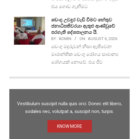
එය ගොඩ ගැනීමට
ඩෙංගු උවදුර වැඩි වීමට හේතුව
ජනාධිපතිවරයා ඇතුළු ආණ්ඩුවේ
පරගැති දේශපාලනය යි.
BY:
ADMIN
ON:
AUGUST 6, 2026
ඩෙංගු මදුරුවන් නිසා ඇතිවෙන
මාරාන්තික ඩෙංගු රෝගය සාමාන්‍ය
රෝගයක් නොවේ. එය ජීව
Vestibulum suscipit nulla quis orci. Donec elit libero,
sodales nec, volutpat a, suscipit non, turpis.
KNOW MORE