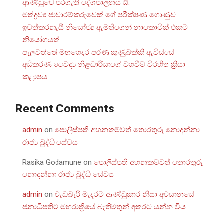
ආණ්ඩුවේ පරගැති දේශපාලනය යි.
මත්ද්‍රව්‍ය ජාවාරම්කරුවෙක් ගේ පරීක්ෂණ ගොණුව
ඉවත්කරනැයි නියෝජ්‍ය ඇමතිගෙන් නාකොටික් එකට
නියෝගයක්.
පැලවත්තේ මහගෙදර පරණ කුණුබක්කි ඇවිස්සේ
අධිකරණ වෛද්‍ය නිළධාරියාගේ වගවීම් විරහිත ක්‍රියා
කළාපය
Recent Comments
admin
on
පොලිස්පති අහනකම්වත් තොරතුරු නොදන්නා
රාජ්‍ය බුද්ධි සේවය
Rasika Godamune
on
පොලිස්පති අහනකම්වත් තොරතුරු
නොදන්නා රාජ්‍ය බුද්ධි සේවය
admin
on
වැඩබැරි මැදරට ආණ්ඩුකාර නිසා අවසානයේ
ජනාධිපතිට මහරාත්‍රියේ බැතිමතුන් අතරට යන්න විය