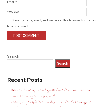
Email
*
Website
Save my name, email, and website in this browser for the next
time I comment.
Search
Search
Recent Posts
IMF එකේ සද්දෙට බයේ දූෂණ විරෝධී පනතට ගෙනා
සංශෝධන අනුරම හකුලා ගනී.
ඩෙංගු උවදුර වැඩි වීමට හේතුව ජනාධිපතිවරයා ඇතුළු