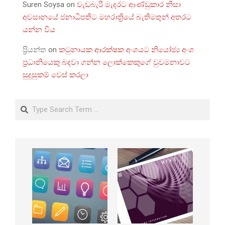
Suren Soysa
on
වැඩබැරි මැදරට ආණ්ඩුකාර නිසා
අවසානයේ ජනාධිපතිට මහරාත්‍රියේ බැතිමතුන් අතරට
යන්න විය
ප්‍රියන්ත
on
කටුනායක ආරක්ෂක අංශයට නියෝජ්‍ය අංශ
ප්‍රධානියෙකු බදවා ගන්න ලොක්කෙකුගේ වුවමනාවට
සුදුසුකම් වෙස් කරලා
Search