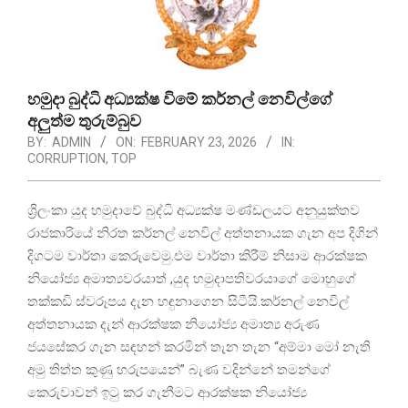
හමුදා බුද්ධි අධ්‍යක්ෂ විමේ කර්නල් නෙවිල්ගේ
අලුත්ම තුරුම්බුව
BY:
ADMIN
ON:
FEBRUARY 23, 2026
IN:
CORRUPTION
,
TOP
ශ්‍රිලංකා යුද හමුදාවේ බුද්ධි අධ්‍යක්ෂ මණ්ඩලයට අනුයුක්තව
රාජකාරියේ නිරත කර්නල් නෙවිල් අත්තනායක ගැන අප දිගින්
දිගටම වාර්තා කෙරුවෙමු.එම වාර්තා කිරීම් නිසාම ආරක්ෂක
නියෝජ්‍ය අමාත්‍යවරයාත් ,යුද හමුදාපතිවරයාගේ මොහුගේ
තක්කඩි ස්වරූපය දැන හඳුනාගෙන සිටීයි.කර්නල් නෙවිල්
අත්තනායක දැන් ආරක්ෂක නියෝජ්‍ය අමාත්‍ය අරුණ
ජයසේකර ගැන සඳහන් කරමින් තැන තැන “අම්මා මෝ නැති
අමු තිත්ත කුණු හරුපයෙන්” බැණ වදින්නේ තමන්ගේ
කෙරුවාවන් ඉටු කර ගැනීමට ආරක්ෂක නියෝජ්‍ය