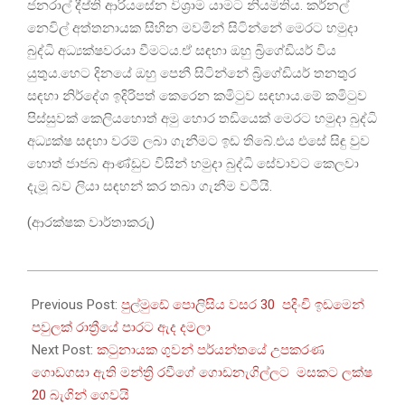
ජනරාල් දීප්ති ආරියසේන විශ්‍රාම යාමට නියමිතිය. කර්නල්
නෙවිල් අත්තනායක සිහින මවමින් සිටින්නේ මෙරට හමුදා
බුද්ධි අධ්‍යක්ෂවරයා වීමටය.ඒ සඳහා ඔහු බ්‍රිගේඩියර් විය
යුතුය.⁣හෙට දිනයේ ඔහු පෙනී සිටින්නේ බ්‍රිගේඩියර් තනතුර
සඳහා නිර්දේශ ඉදිරිපත් කෙරෙන කමිටුව සඳහාය.මේ කමිටුව
පිස්සුවක් කෙලියහොත් අමු හොර තඩියෙක් මෙරට හමුදා බුද්ධි
අධ්‍යක්ෂ සඳහා වරම් ලබා ගැනීමට ඉඩ තිබේ.එය එසේ සිඳු වුව
හොත් ජාජබ ආණ්ඩුව විසින් හමුදා බුද්ධි සේ⁣වාවට කෙලවා
දැමූ බව ලියා සඳහන් කර තබා ගැනීම වටීයි.
(ආරක්ෂක වාර්තාකරු)
2026-
02-
Previous Post:
පුල්මුඩේ පොලිසිය වසර 30 පදිංචි ඉඩමෙන්
23
පවුලක් රාත්‍රීයේ පාරට ඇද දමලා
Next Post:
කටුනායක ගුවන් පර්යන්තයේ උපකරණ
ගොඩගසා ඇති මන්ත්‍රි රවීගේ ගොඩනැගිල්ලට මසකට ලක්ෂ
20 බැගින් ගෙවයි