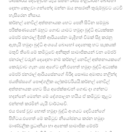
රාජකාරිය දෙවනුවත් යැයි සිතන රාජ්‍ය නිළධාරීන් බොහෝ
දෙනා කෙලවා ගන්නේද ඔන්න ඔය නසරානී තුරුම්බුවට යටවී
හැසිරෙන නිසාය.
කර්නල් නෙවිල් අත්තනායක හෙට පෙනී සිටින සම්මුඛ
පරීක්ෂණයෙන් ඔහුට ගොඩ යාමට හමුදා බුද්ධි අධ්‍යක්ෂක
මේජර් ජනරාල් දීප්ති ආරියසේන මැදිහත් වීමක් සිදු කරනු
ඇතැයි හමුදා බුද්ධි අංශයේ බොහෝ දෙනෙකු හට සැකයක්
මතුවී තිබේ.මේ කමිටුවේ අනිකුත් සාමාජිකයන් වන මේජර්
ජනරාල් වරුන් දෙදෙනා නම් කර්නල් නෙවිල් අත්තනායකගේ
කෙරුවාව ගැන යස අගේට දනී.එහෙත් හමුදා බුද්ධි අධ්‍යක්ෂ
මේජර් ජනරාල් ආරියසේනගේ බිරිඳ සෞඛ්‍ය අමාත්‍ය නලින්ද
ජයතිස්සගේ පෞද්ගලික ලේකම්වරියයි.කර්නල් නෙවිල්
අත්තනායක හෙට සිය අපේක්ෂාවන් ගොඩ දා ගන්නට
හදන්නේ මෙන්න මේ දේශපාලන හයිය ඒ කමිටුව තුළට
එන්නත් කරමින් යැයි වාර්ථාවෙි.
එය එසේ වුව හොත් හමුදා බුද්ධි අංශයට දෙවියන්ගේ
පිහිටය.එහෙත් මේ කමිටුව නියෝජනය කරන හමුදා
මාණ්ඩලික ප්‍රධානියා හා අනෙක් සාමාජික මේජර්