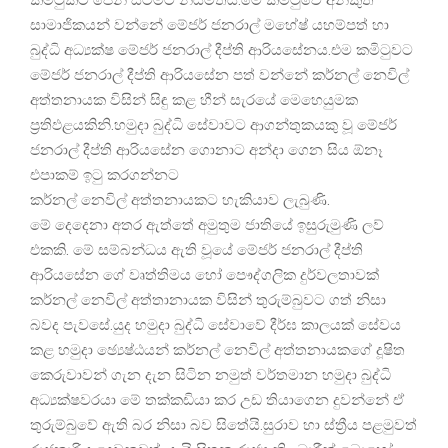
සාමාජිකයන් වන්නේ මේජර් ජනරාල් මහේෂ් යහම්පත් හා
බුද්ධි අධ්‍යක්ෂ මේජර් ජනරාල් දීප්ති ආරියසේනය.⁣එම කමිටුවට
මේජර් ජනරාල් දීප්ති ආරියසේන ⁣පත් වන්නේ කර්නල් නෙවිල්
අත්තනායක විසින් සිඳු කළ හීන් සැරයේ මෙහෙයුමක
ප්‍රතිඵළයකිනි.හමුදා ⁣බුද්ධි සේවාවට ආගන්තුකයකු වූ මේජර්
ජනරාල් දීප්ති ආරියසේන ගොනාට අන්දා ගෙන සිය ඕනෑ
එපාකම් ඉටු කරගන්නට
කර්නල් නෙවිල් අත්තනායකට හැකියාව ලැබුණි.
මේ දෙදෙනා අතර ඇත්තේ අමුතුම ජාතියේ ඉසුරුමුණි ලව්
එකකි. මේ සම්බන්ධය ඇති වූයේ මේජර් ජනරාල් දීප්ති
ආරියසේන ගේ වෘත්තිමය හෝ පෞද්ගලික දුර්වලතාවක්
කර්නල් නෙවිල් අත්තානායක විසින් තුරුම්බුවට ගත් නිසා
බවද පැවසේ.යුද හමුදා බුද්ධි සේවාවේ දීර්ඝ කාලයක් සේවය
කළ හමුදා ඡ්‍යෙෂ්ඨයන් කර්නල් නෙවිල් අත්තනායකගේ දූෂිත
කෙරුවාවන් ගැන දැන සිටින නමුත් වර්තමාන හමුදා බුද්ධි
අධ්‍යක්ෂවරයා මේ තක්කඩියා කර උඩ තියාගෙන දුවන්නේ ඒ
තුරුම්බුවේ ඇති බර නිසා බව සිතේයි.සුරාව හා ස්ත්‍රීය පළමුවත්