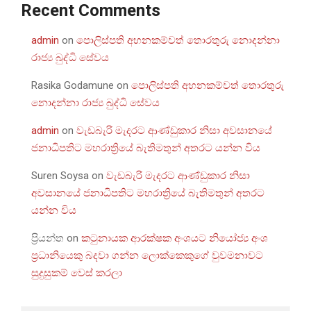
Recent Comments
admin
on
පොලිස්පති අහනකම්වත් තොරතුරු නොදන්නා
රාජ්‍ය බුද්ධි සේවය
Rasika Godamune
on
පොලිස්පති අහනකම්වත් තොරතුරු
නොදන්නා රාජ්‍ය බුද්ධි සේවය
admin
on
වැඩබැරි මැදරට ආණ්ඩුකාර නිසා අවසානයේ
ජනාධිපතිට මහරාත්‍රියේ බැතිමතුන් අතරට යන්න විය
Suren Soysa
on
වැඩබැරි මැදරට ආණ්ඩුකාර නිසා
අවසානයේ ජනාධිපතිට මහරාත්‍රියේ බැතිමතුන් අතරට
යන්න විය
ප්‍රියන්ත
on
කටුනායක ආරක්ෂක අංශයට නියෝජ්‍ය අංශ
ප්‍රධානියෙකු බදවා ගන්න ලොක්කෙකුගේ වුවමනාවට
සුදුසුකම් වෙස් කරලා