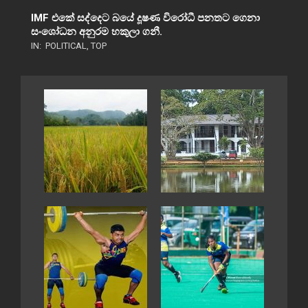
IMF එකේ සද්දෙට බයේ දූෂණ විරෝධී පනතට ගෙනා
සංශෝධන අනුරම හකුලා ගනී.
IN:
POLITICAL
,
TOP