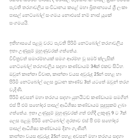
පැවති තරගාවලිය සංවිධානය කළේ මහා බ්‍රිතාන්‍යයේ ශ්‍රී ලංකා
පාසල් නෙට්බෝල් සංගමය නොඑසේ නම් නාස් යූකේ
සංගමයයි.
ඉතිහාසයේ පළමු වරට පැවති පිරිමි නෙට්බෝල් තරගාවලිය
ඉතා උණුසුම් මුහුණුවරක් ගත්තේය.
විචිත්‍රවත් සමාරම්භයක් සමග ආරම්භ වූ සමර් ක්ලැසික්
නෙට්බෝල් තරගාවලිය සදහා කණ්ඩායම් 34ක් එකව සිටිහ.
ඔවුන් කාන්තා විවෘත, කාන්තා වයස අවුරුදු 25න් පහළ හා
පිරිමි නෙට්බෝල් ලෙස ප්‍රධාන කාණ්ඩ 3ක් යටතේ ඔවුන් තරග
වැදිණි.
පිරිමි අවසන් මහා තරගය සදහා යුනයිටඩ් කණ්ඩායම සමගින්
එස් පී එම් සහෝදර පාසල් ආධිශිෂ්‍ය කණ්ඩායම සුදුසුකම් ලබා
ගත්තේය. ඉතා උණුසුම් මුහුණුවරක් ගත් එහිදී ලකුණු 9 ට 7ක්
ලෙස පළමු පිරිමි නෙට්බෝල් ශූරතාව එස් පී එම් සහෝදර
පාසල් ආධිශිෂ්‍ය කණ්ඩායම දිනා ගැණිනි.
කාන්තා වයස අවුරුදු 25න් පහළ අවසන් මහා තරගය සදහා