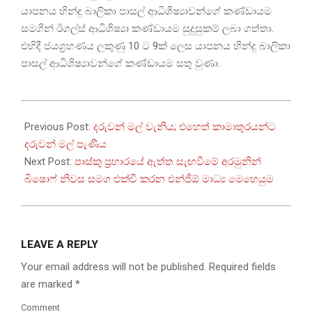
යාපනය හින්දු බාලිකා පාසල් ආධිශිෂ්‍යාවන්ගේ කණ්ඩායම
සමගින් ඊගල්ස් ආධිශිෂ්‍යා කණ්ඩායම සුදුසුකම් ලබා ගත්තා.
එහිදී ජයග්‍රහණය ලකුණු 10 ට 9ක් ලෙස යාපනය හින්දු බාලිකා
පාසල් ආධිශිෂ්‍යාවන්ගේ කණ්ඩායම සතු වුණා.
2026-
07-
Previous Post:
දරුවන් මල් වැනිය; එහෙත් කාමාතුරයන්ට
06
දරුවන් මල් පැණිය
Next Post:
පාස්කු ප්‍රහාරයේ ඇත්ත සැඟවීමේ අරමුනින්
බිෂොෆ් නිවස සමග එක්වී කරන එන්ජීඕ මාධ්‍ය මෙහෙයුම
LEAVE A REPLY
Your email address will not be published.
Required fields
are marked
*
Comment