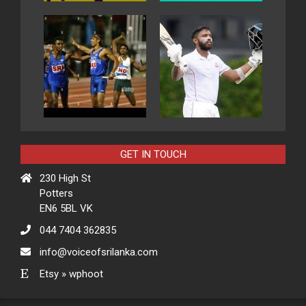
GET IN TOUCH
230 High St
Potters
EN6 5BL VK
044 7404 362835
info@voiceofsrilanka.com
Etsy » wphoot