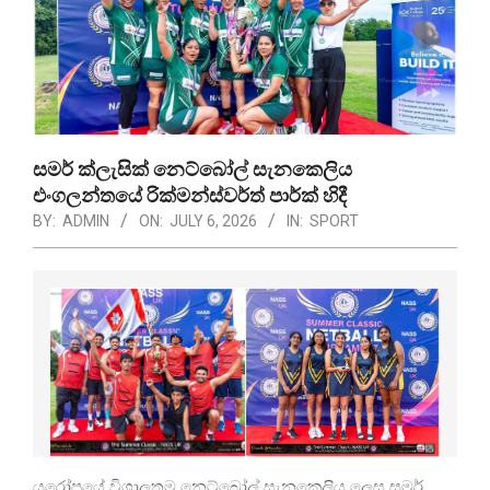
සමර් ක්ලැසික් නෙට්බෝල් සැනකෙලිය
එංගලන්තයේ රික්මන්ස්වර්ත් පාර්ක් හිදී
BY:
ADMIN
ON:
JULY 6, 2026
IN:
SPORT
යුරෝපයේ විශාලතම නෙට්බෝල් සැනකෙලිය ලෙස සමර්