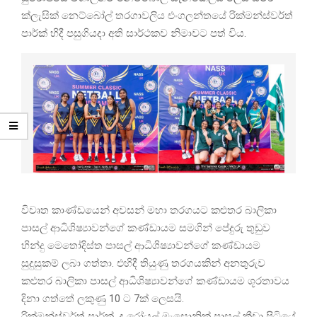
ක්ලැසික් නෙට්බෝල් තරගාවලිය එංගලන්තයේ රික්මන්ස්වර්ත්
පාර්ක් හිදී පසුගියදා අති සාර්ථකව නිමාවට පත් විය.
විවෘත කාණ්ඩයෙන් අවසන් මහා තරගයට කළුතර බාලිකා
පාසල් ආධිශිෂ්‍යාවන්ගේ කණ්ඩායම සමගින් පේදුරු තුඩුව
හින්දු මෙතෝදිස්ත පාසල් ආධිශිෂ්‍යාවන්ගේ කණ්ඩායම
සුදුසුකම් ලබා ගත්තා. එහිදී තියුණු තරගයකින් අනතුරුව
කළුතර බාලිකා පාසල් ආධිශිෂ්‍යාවන්ගේ කණ්ඩායම ශූරතාවය
දිනා ගත්තේ ලකුණු 10 ට 7ක් ලෙසයි.
රික්මන්ස්වර්ත් පාර්ක්, ද රෝයල් මැසොනික් පාසල් ක්‍රීඩා පිටියේ