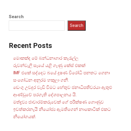
Search
Search
Recent Posts
මොකක්ද මේ බන්ධනාගාර කැරැල්ල
රුවන්වැලි සෑයේ යළි ගෑණු කේස් එකක්
IMF එකේ සද්දෙට බයේ දූෂණ විරෝධී පනතට ගෙනා
සංශෝධන අනුරම හකුලා ගනී.
ඩෙංගු උවදුර වැඩි වීමට හේතුව ජනාධිපතිවරයා ඇතුළු
ආණ්ඩුවේ පරගැති දේශපාලනය යි.
මත්ද්‍රව්‍ය ජාවාරම්කරුවෙක් ගේ පරීක්ෂණ ගොණුව
ඉවත්කරනැයි නියෝජ්‍ය ඇමතිගෙන් නාකොටික් එකට
නියෝගයක්.