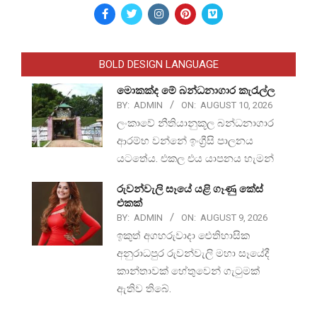
BOLD DESIGN LANGUAGE
මොකක්ද මේ බන්ධනාගාර කැරැල්ල
BY:
ADMIN
ON:
AUGUST 10, 2026
ලංකාවේ නීතියානුකූල බන්ධනාගාර
ආරම්භ වන්නේ ඉංග්‍රීසි පාලනය
යටතේය. එකල එය යාපනය හැමන්
රුවන්වැලි සෑයේ යළි ගෑණු කේස්
එකක්
BY:
ADMIN
ON:
AUGUST 9, 2026
ඉකුත් අගහරුවාදා ඓතිහාසික
අනුරාධපුර රුවන්වැලි මහා සෑයේදී
කාන්තාවක් හේතුවෙන් ගැටුමක්
ඇතිව තිබේ.