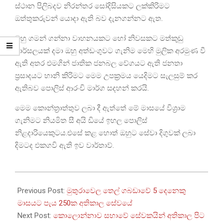
ස්ථාන පිලිබදව නිරන්තර සෝදිසියකට ලක්කිරිමට
ඔත්තුකරුවන් යොදා ඇති බව දැනගන්නට ඇත.
ඔහු ගමන් ගන්නා වාහනයකට හෝ නිවසකට මත්කුඩු
පාර්සලයක් දමා ඔහු අත්ඩංගුවට ගැනිම මෙහි මුලික අරමුණ වී
ඇති අතර එමගින් ජාතික ජනබල වේගයට ඇති ජනතා
ප්‍රසාදයට හානි කිරිමට මෙම උපක්‍රමය යෙදිමට සැලසුම් කර
ඇතිබව පොලිස් ආරංචි මාර්ග සදහන් කරයි.
මෙම කොන්ත්‍රාත්තුව ලබා දී ඇත්තේ මේ මාසයේ විශ්‍රාම
ගැනිමට නියමිත සී අයි ඩියේ ඉහල පොලිස්
නිළදාරියෙකුටය.එසේ කළ හොත් ඔහුට සේවා දිගුවක් ලබා
දිමටද එකගවි ඇති ඉව වාර්තාව්.
2024-
01-
Previous Post:
මුතුරාවෙල තෙල් ගබඩාවේ 5 දෙනෙකු
06
මාසයට පැය 250ක අතිකාල සේවයේ
Next Post:
කොලොන්නාව සභාවේ සේවකයින් අතිකාල පිට