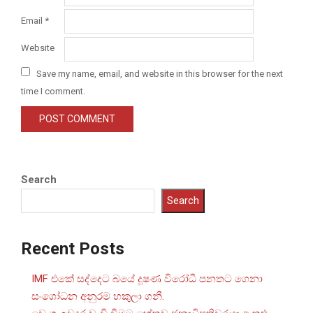
Email
*
Website
Save my name, email, and website in this browser for the next
time I comment.
Search
Search
Recent Posts
IMF එකේ සද්දෙට බයේ දූෂණ විරෝධී පනතට ගෙනා
සංශෝධන අනුරම හකුලා ගනී.