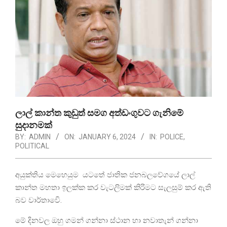
ලාල් කාන්ත කුඩුත් සමග අත්ඩංගුවට ගැනිමේ
සුදානමක්
BY:
ADMIN
ON:
JANUARY 6, 2024
IN:
POLICE
,
POLITICAL
අයුක්තිය මෙහෙයුම යටතේ ජාතික ජනබලවේගයේ ලාල්
කාන්ත මහතා ඉලක්ක කර වැටලිමක් කිරිමට සැලසුම් කර ඇති
බව වාර්තාවෙි.
මේ දිනවල ඔහු ගමන් ගන්නා ස්ථාන හා නවාතැන් ගන්නා