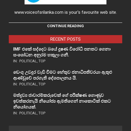
www.voiceofsrilanka.com is your's favourite web site.
CONTINUE READING
RECENT POSTS
IMF එකේ සද්දෙට බයේ දූෂණ විරෝධී පනතට ගෙනා
සංශෝධන අනුරම හකුලා ගනී.
IN:
POLITICAL
,
TOP
ඩෙංගු උවදුර වැඩි වීමට හේතුව ජනාධිපතිවරයා ඇතුළු
ආණ්ඩුවේ පරගැති දේශපාලනය යි.
IN:
POLITICAL
,
TOP
මත්ද්‍රව්‍ය ජාවාරම්කරුවෙක් ගේ පරීක්ෂණ ගොණුව
ඉවත්කරනැයි නියෝජ්‍ය ඇමතිගෙන් නාකොටික් එකට
නියෝගයක්.
IN:
POLITICAL
,
TOP