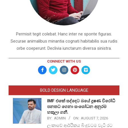
Permisit tegit colebat. Hanc inter ne sponte figuras.
Securae animalibus minantia cognati habitabilis sua rudis
orbe coeperunt. Declivia iunctarum diversa sinistra.
CONNECT WITH US
BOLD DESIGN LANGUAGE
IMF එකේ සද්දෙට බයේ දූෂණ විරෝධී
පනතට ගෙනා සංශෝධන අනුරම
හකුලා ගනී.
BY:
ADMIN
ON:
AUGUST 7, 2026
ලංකාවේ ආර්ථිකය බිංදුවටම වැටී රට