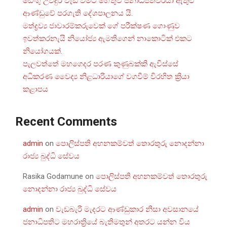
ඩෙංගු උවදුර වැඩි වීමට හේතුව ජනාධිපතිවරයා ඇතුළු
ආණ්ඩුවේ පරගැති දේශපාලනය යි.
මත්ද්‍රව්‍ය ජාවාරම්කරුවෙක් ගේ පරීක්ෂණ ගොණුව
ඉවත්කරනැයි නියෝජ්‍ය ඇමතිගෙන් නාකොටික් එකට
නියෝගයක්.
පැලවත්තේ මහගෙදර පරණ කුණුබක්කි ඇවිස්සේ
අධිකරණ වෛද්‍ය නිළධාරියාගේ වගවීම් විරහිත ක්‍රියා
කළාපය
Recent Comments
admin
on
පොලිස්පති අහනකම්වත් තොරතුරු නොදන්නා
රාජ්‍ය බුද්ධි සේවය
Rasika Godamune
on
පොලිස්පති අහනකම්වත් තොරතුරු
නොදන්නා රාජ්‍ය බුද්ධි සේවය
admin
on
වැඩබැරි මැදරට ආණ්ඩුකාර නිසා අවසානයේ
ජනාධිපතිට මහරාත්‍රියේ බැතිමතුන් අතරට යන්න විය