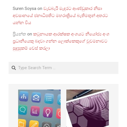
Suren Soysa
on
වැඩබැරි මැදරට ආණ්ඩුකාර නිසා
අවසානයේ ජනාධිපතිට මහරාත්‍රියේ බැතිමතුන් අතරට
යන්න විය
ප්‍රියන්ත
on
කටුනායක ආරක්ෂක අංශයට නියෝජ්‍ය අංශ
ප්‍රධානියෙකු බදවා ගන්න ලොක්කෙකුගේ වුවමනාවට
සුදුසුකම් වෙස් කරලා
Search