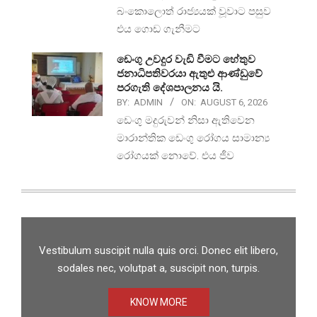
බංකොලොත් රාජ්‍යයක් වූවාට පසුව
එය ගොඩ ගැනීමට
ඩෙංගු උවදුර වැඩි වීමට හේතුව
ජනාධිපතිවරයා ඇතුළු ආණ්ඩුවේ
පරගැති දේශපාලනය යි.
BY:
ADMIN
ON:
AUGUST 6, 2026
ඩෙංගු මදුරුවන් නිසා ඇතිවෙන
මාරාන්තික ඩෙංගු රෝගය සාමාන්‍ය
රෝගයක් නොවේ. එය ජීව
Vestibulum suscipit nulla quis orci. Donec elit libero,
sodales nec, volutpat a, suscipit non, turpis.
KNOW MORE