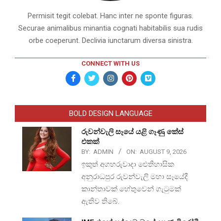
Permisit tegit colebat. Hanc inter ne sponte figuras.
Securae animalibus minantia cognati habitabilis sua rudis
orbe coeperunt. Declivia iunctarum diversa sinistra.
CONNECT WITH US
BOLD DESIGN LANGUAGE
රුවන්වැලි සෑයේ යළි ගෑණු කේස්
එකක්
BY:
ADMIN
ON:
AUGUST 9, 2026
ඉකුත් අගහරුවාදා ඓතිහාසික
අනුරාධපුර රුවන්වැලි මහා සෑයේදී
කාන්තාවක් හේතුවෙන් ගැටුමක්
ඇතිව තිබේ.