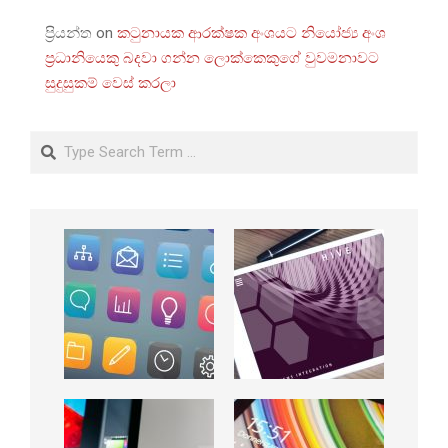
ප්‍රියන්ත
on
කටුනායක ආරක්ෂක අංශයට නියෝජ්‍ය අංශ
ප්‍රධානියෙකු බදවා ගන්න ලොක්කෙකුගේ වුවමනාවට
සුදුසුකම් වෙස් කරලා
Search