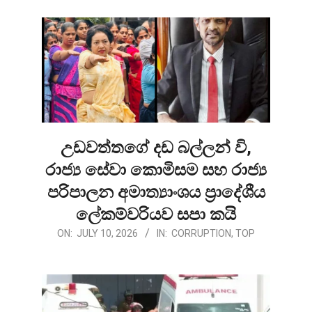
උඩවත්තගේ දඩ බල්ලන් වි,
රාජ්‍ය සේවා කොමිසම සහ රාජ්‍ය
පරිපාලන අමාත්‍යාංශය ප්‍රාදේශීය
ලේකම්වරියව සපා කයි
2026-
ON:
JULY 10, 2026
IN:
CORRUPTION
,
TOP
07-
10