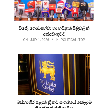
විජේ, ගොඩහේවා හා හරීනුත් පිළිවලින්
අත්අඩංගුවට
2026-
ON:
JULY 1, 2026
IN:
POLITICAL
,
TOP
07-
01
බස්නාහිර පළාත් ක්‍රිකට් සංගමයේ කේළාම්