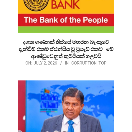
දශක ගණනක් තිස්සේ මහජන බැංකුවේ
දැන්විම් එකම ඒජන්සිය වූ ට්‍රයෑඩ් එකට මේ
ආණ්ඩුවෙනුත් කුට්ටියක් ගලවයි
2026-
ON:
JULY 2, 2026
IN:
CORRUPTION
,
TOP
07-
02