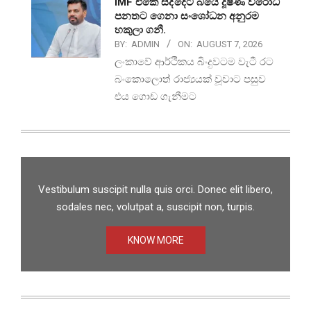
IMF එකේ සද්දෙට බයේ දූෂණ විරෝධී
පනතට ගෙනා සංශෝධන අනුරම
හකුලා ගනී.
BY:
ADMIN
ON:
AUGUST 7, 2026
ලංකාවේ ආර්ථිකය බිංදුවටම වැටී රට
බංකොලොත් රාජ්‍යයක් වූවාට පසුව
එය ගොඩ ගැනීමට
Vestibulum suscipit nulla quis orci. Donec elit libero,
sodales nec, volutpat a, suscipit non, turpis.
KNOW MORE