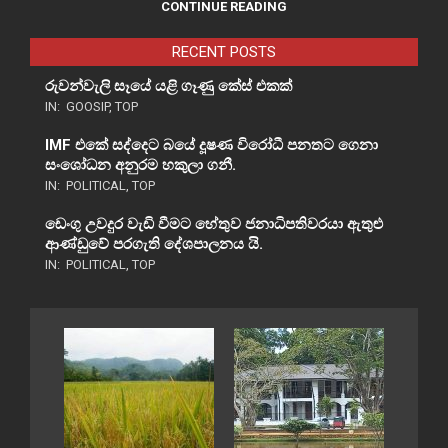
CONTINUE READING
RECENT POSTS
රුවන්වැලි සෑයේ යළි ගෑණු කේස් එකක්
IN:
GOOSIP
,
TOP
IMF එකේ සද්දෙට බයේ දූෂණ විරෝධී පනතට ගෙනා
සංශෝධන අනුරම හකුලා ගනී.
IN:
POLITICAL
,
TOP
ඩෙංගු උවදුර වැඩි වීමට හේතුව ජනාධිපතිවරයා ඇතුළු
ආණ්ඩුවේ පරගැති දේශපාලනය යි.
IN:
POLITICAL
,
TOP