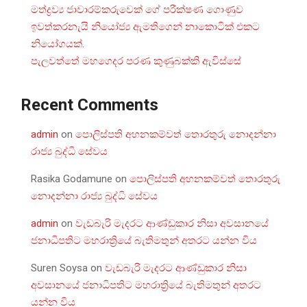
මත්ද්‍රව්‍ය ජාවාරම්කරුවෙක් ගේ පරීක්ෂණ ගොණුව
ඉවත්කරනැයි නියෝජ්‍ය ඇමතිගෙන් නාකොටික් එකට
නියෝගයක්.
පැලවත්තේ මහගෙදර පරණ කුණුබක්කි ඇවිස්සේ
Recent Comments
admin
on
පොලිස්පති අහනකම්වත් තොරතුරු නොදන්නා
රාජ්‍ය බුද්ධි සේවය
Rasika Godamune
on
පොලිස්පති අහනකම්වත් තොරතුරු
නොදන්නා රාජ්‍ය බුද්ධි සේවය
admin
on
වැඩබැරි මැදරට ආණ්ඩුකාර නිසා අවසානයේ
ජනාධිපතිට මහරාත්‍රියේ බැතිමතුන් අතරට යන්න විය
Suren Soysa
on
වැඩබැරි මැදරට ආණ්ඩුකාර නිසා
අවසානයේ ජනාධිපතිට මහරාත්‍රියේ බැතිමතුන් අතරට
යන්න විය