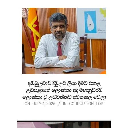
06
අම්බුලුවාව දිමුලට ලියා දිමට එකළ
උඩපළාතේ ලොක්කා අද මහනුවරම
ලොක්කා වු උඩවත්තට අමතකල වෙලා
2026-
ON:
JULY 4, 2026
IN:
CORRUPTION
,
TOP
07-
04