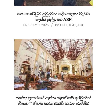
පොහොට්ටුව පුබුදුවන දේශපාලන වැඩට
බැස්ස පුල්මුඩේ ASP
2026-
ON:
JULY 8, 2026
IN:
POLITICAL
,
TOP
07-
08
පාස්කු ප්‍රහාරයේ ඇත්ත සැඟවීමේ අරමුනින්
බිෂොෆ් නිවස සමග එක්වී කරන එන්ජීඕ