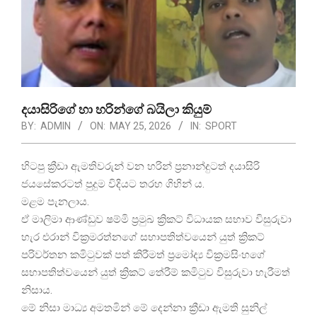
දයාසිරිගේ හා හරින්ගේ බයිලා කියුම්
BY:
ADMIN
ON:
MAY 25, 2026
IN:
SPORT
හිටපු ක්‍රීඩා ඇමතිවරුන් වන හරින් ප්‍රනාන්දුටත් දයාසිරි
ජයසේකරටත් පුදුම විදියට තරහ ගිහින් ය.
මළම පැනලාය.
ඒ මාලිමා ආණ්ඩුව ෂම්මි ප්‍රමුඛ ක්‍රිකට් විධායක සභාව විසුරුවා
හැර එරාන් වික්‍රමරත්නගේ සභාපතිත්වයෙන් යුත් ක්‍රිකට්
පරිවර්තන කමිටුවක් පත් කිරීමත් ප්‍රමෝද්‍ය වික්‍රමසිංහගේ
සභාපතිත්වයෙන් යුත් ක්‍රිකට් තේරීම් කමිටුව විසුරුවා හැරීමත්
නිසාය.
මේ නිසා මාධ්‍ය අමතමින් මේ දෙන්නා ක්‍රීඩා ඇමති සුනිල්