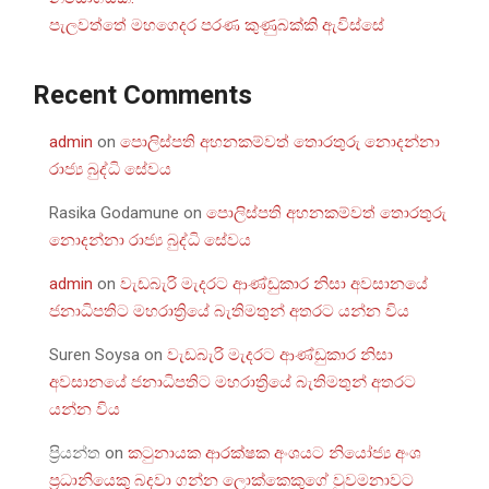
පැලවත්තේ මහගෙදර පරණ කුණුබක්කි ඇවිස්සේ
Recent Comments
admin
on
පොලිස්පති අහනකම්වත් තොරතුරු නොදන්නා
රාජ්‍ය බුද්ධි සේවය
Rasika Godamune
on
පොලිස්පති අහනකම්වත් තොරතුරු
නොදන්නා රාජ්‍ය බුද්ධි සේවය
admin
on
වැඩබැරි මැදරට ආණ්ඩුකාර නිසා අවසානයේ
ජනාධිපතිට මහරාත්‍රියේ බැතිමතුන් අතරට යන්න විය
Suren Soysa
on
වැඩබැරි මැදරට ආණ්ඩුකාර නිසා
අවසානයේ ජනාධිපතිට මහරාත්‍රියේ බැතිමතුන් අතරට
යන්න විය
ප්‍රියන්ත
on
කටුනායක ආරක්ෂක අංශයට නියෝජ්‍ය අංශ
ප්‍රධානියෙකු බදවා ගන්න ලොක්කෙකුගේ වුවමනාවට