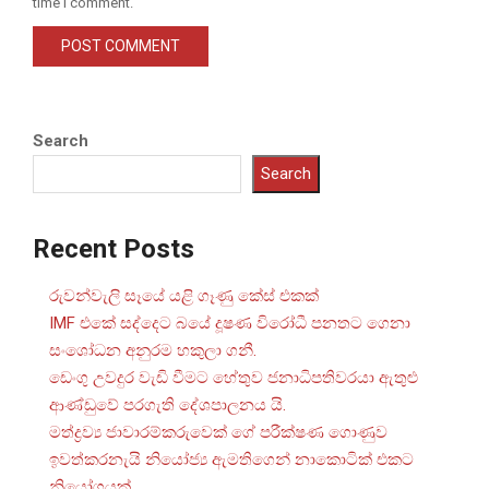
time I comment.
Search
Search
Recent Posts
රුවන්වැලි සෑයේ යළි ගෑණු කේස් එකක්
IMF එකේ සද්දෙට බයේ දූෂණ විරෝධී පනතට ගෙනා
සංශෝධන අනුරම හකුලා ගනී.
ඩෙංගු උවදුර වැඩි වීමට හේතුව ජනාධිපතිවරයා ඇතුළු
ආණ්ඩුවේ පරගැති දේශපාලනය යි.
මත්ද්‍රව්‍ය ජාවාරම්කරුවෙක් ගේ පරීක්ෂණ ගොණුව
ඉවත්කරනැයි නියෝජ්‍ය ඇමතිගෙන් නාකොටික් එකට
නියෝගයක්.