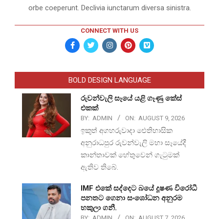
orbe coeperunt. Declivia iunctarum diversa sinistra.
CONNECT WITH US
BOLD DESIGN LANGUAGE
රුවන්වැලි සෑයේ යළි ගෑණු කේස්
එකක්
BY:
ADMIN
ON:
AUGUST 9, 2026
ඉකුත් අගහරුවාදා ඓතිහාසික
අනුරාධපුර රුවන්වැලි මහා සෑයේදී
කාන්තාවක් හේතුවෙන් ගැටුමක්
ඇතිව තිබේ.
IMF එකේ සද්දෙට බයේ දූෂණ විරෝධී
පනතට ගෙනා සංශෝධන අනුරම
හකුලා ගනී.
BY:
ADMIN
ON:
AUGUST 7, 2026