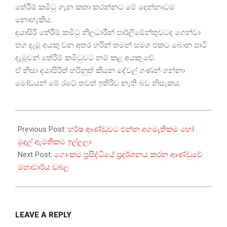
තේරීම් කමිටු ගැන කතා කරන්නට මේ දෙන්නාටම
නොහැකිය.
දයාසිරි තේරීම් කමිටු නිලධාරීන් පාර්ලිමේන්තුවටද ගෙන්වා
තග දැමූ අයකු වන අතර හරින් තමන් සමග එකට බොන පාටි
දැමූවන් තේරීම් කමිටුවට නම් කළ අයකු වේ.
ඒ නිසා දයාසිරිත් හරිනුත් කියන දේවල් ගණන් ගන්නා
මෝඩයන් මේ රටේ තවත් ඉතිරිව නැති බව නිසැකය.
2026-
05-
Previous Post:
හර්ෂ ආණ්ඩුවට එන්න අගමැතිකම හෝ
25
මුදල් ඇමතිකම ඉල්ලලා
Next Post:
ගොංකම ප්‍රසිද්ධියේ ප්‍රදර්ශනය කරන ආණ්ඩුවේ
මහාචාර්ය ඩබල
LEAVE A REPLY