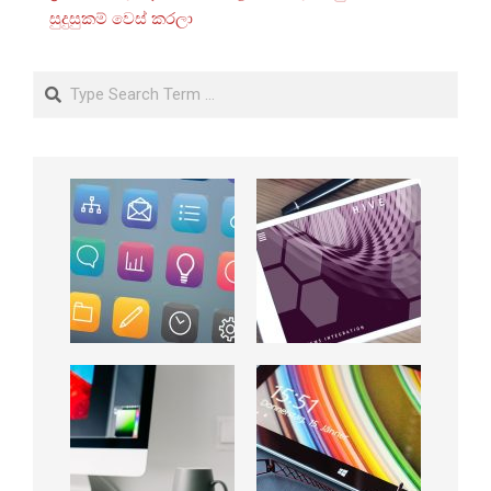
සුදුසුකම් වෙස් කරලා
Search