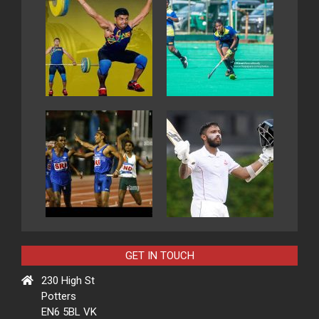
GET IN TOUCH
230 High St
Potters
EN6 5BL VK