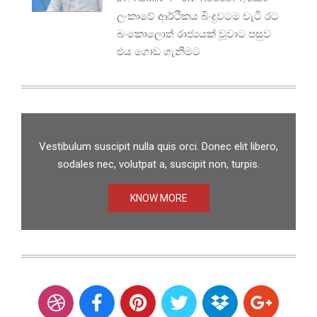
ලංකාවේ ආර්ථිකය බිංදුවටම වැටී රට
බංකොලොත් රාජ්‍යයක් වූවාට පසුව
එය ගොඩ ගැනීමට
Vestibulum suscipit nulla quis orci. Donec elit libero,
sodales nec, volutpat a, suscipit non, turpis.
KNOW MORE