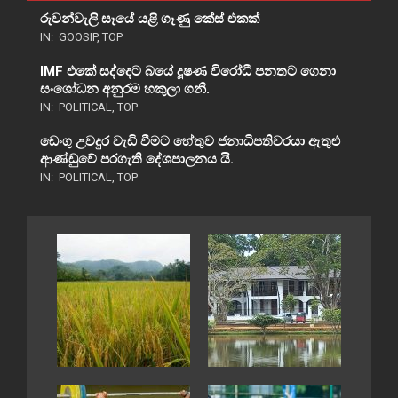
රුවන්වැලි සෑයේ යළි ගෑණු කේස් එකක්
IN:
GOOSIP
,
TOP
IMF එකේ සද්දෙට බයේ දූෂණ විරෝධී පනතට ගෙනා
සංශෝධන අනුරම හකුලා ගනී.
IN:
POLITICAL
,
TOP
ඩෙංගු උවදුර වැඩි වීමට හේතුව ජනාධිපතිවරයා ඇතුළු
ආණ්ඩුවේ පරගැති දේශපාලනය යි.
IN:
POLITICAL
,
TOP