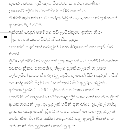
කුමාර ගමගේ දැඩි ලෙස විවේචනය කරනු පෙණින.
ලංකාවේ ක්‍රීඩා මාධ්‍යවේදීන්ද හරිම ෂෝක් ය.
ඒ කිසිවකුට කට හැර පෙරළා ඔවුන් දෙදෙනාගෙන් ප්‍රශ්නයක්
අහන්න බැරි වීමයි.
එක්කෝ ඔවුන් ෂම්මිගේ පඩි ලැයිස්තුවේ ඉන්න නිසා
නැතහොත් කටේ පිට්ටු නිසා විය යුතුය.
එහෙමත් නැත්තන් මොවුන්ට කශේරුකාවක් නොමැති වීම
නිසයි.
ක්‍රීඩා ඇමතිවරුන් ලෙස කටයුතු කළ සමයේ දයාසිරි ජයසේකර
එවකට ක්‍රිකට් සභාපති වූ තිලංග සුමතිපාලගේ නැට්ටේ
එල්ලෙමින් සුවච කීකරු බලු පැටියකු මෙන් සිටි අයුරුත් හරින්
ප්‍රනාන්දු ෂම්මි සිල්වාගේ සාක්කුවේ සිටි අයුරුත් ඔවුන්ට
අමතක වුණාට මෙරට වැසියන්ට අමතක නොමැත.
දයාසිරිට ඒ කාලයේ හෙට්ටිපොල ක්‍රීඩාංගණයක් හදන්න ක්‍රිකට්
ආයතනයෙන් ලැබුණු මුදලත් හරින් ප්‍රනාන්දුට දඹුල්ලේ ඔප්පු
ප්‍රදානය වෙනුවෙන් ක්‍රිකට් ආයතනයෙන් ගෙවන ලද මුදලත්
වෝහාරික විගණනයකින් හෙළිදරව් වනු ඇතැයි බියක් හට
ගත්තොත් එය පුදුමයක් නොවනු ඇත.