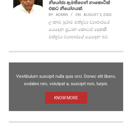
නියෝජ්‍ය ඇමතිගෙන් නාකොටික්
එකට නියෝගයක්.
BY:
ADMIN
ON:
AUGUST 5, 2026
ලංකාව පුරාම මත්ද්‍රව්‍ය ව්‍යාපාරයේ
යෙදෙන ප්‍රධාන කොටස් දෙකකි.
මත්ද්‍රව්‍ය ව්‍යාපාරයේ යෙදෙන බව
Vestibulum suscipit nulla quis orci. Donec elit libero,
sodales nec, volutpat a, suscipit non, turpis.
KNOW MORE