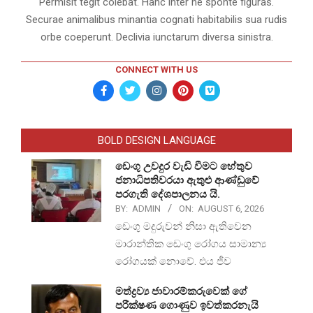
Permisit tegit colebat. Hanc inter ne sponte figuras.
Securae animalibus minantia cognati habitabilis sua rudis
orbe coeperunt. Declivia iunctarum diversa sinistra.
CONNECT WITH US
BOLD DESIGN LANGUAGE
ඩෙංගු උවදුර වැඩි වීමට හේතුව
ජනාධිපතිවරයා ඇතුළු ආණ්ඩුවේ
පරගැති දේශපාලනය යි.
BY:
ADMIN
ON:
AUGUST 6, 2026
ඩෙංගු මදුරුවන් නිසා ඇතිවෙන
මාරාන්තික ඩෙංගු රෝගය සාමාන්‍ය
රෝගයක් නොවේ. එය ජීව
මත්ද්‍රව්‍ය ජාවාරම්කරුවෙක් ගේ
පරීක්ෂණ ගොණුව ඉවත්කරනැයි