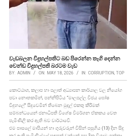
වැඩබලන විදුහල්පතිට බඩ පිරෙන්න තෑගි දෙන්න
වෙන්ඩ විදුහල්පති බරටම වැඩ
BY:
ADMIN
ON:
MAY 18, 2026
IN:
CORRUPTION
,
TOP
කොට්ඨාශ, කලාප හා පලාත් අධ්‍යාපන කාර්යාල වල නියෝග
පවා නොතකමින්, පන්නිපිටිය “මාලපල්ල විජය ඝෝෂ
විදුහලේ” සිදුවෙමින් තිබෙන මුදල් එකතු කිරීමක්
සම්බන්ධයෙන් ජනාධිපති විශේෂ විමර්ශන ඒකකය වෙත
පැමිණිලි කර ඇති බව වාර්ථාවෙි.
එම පාසලේ මාපියන් හා ගුරුවරුන් විසින් පසුගිය (13) දින සිදු
කර ඇති පැමිණිල්ලේ සඳහන් වන්නේ පසු දින විශ්‍රාම ගන්නා