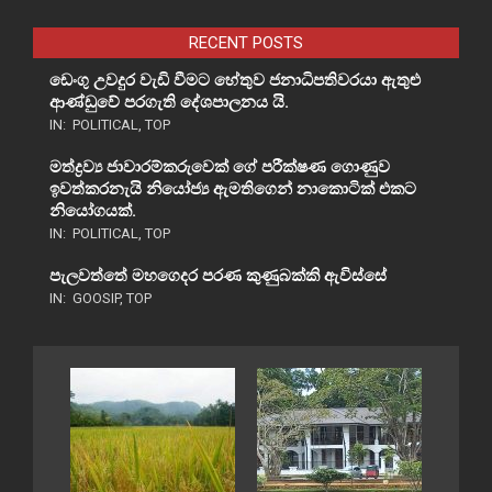
RECENT POSTS
ඩෙංගු උවදුර වැඩි වීමට හේතුව ජනාධිපතිවරයා ඇතුළු
ආණ්ඩුවේ පරගැති දේශපාලනය යි.
IN:
POLITICAL
,
TOP
මත්ද්‍රව්‍ය ජාවාරම්කරුවෙක් ගේ පරීක්ෂණ ගොණුව
ඉවත්කරනැයි නියෝජ්‍ය ඇමතිගෙන් නාකොටික් එකට
නියෝගයක්.
IN:
POLITICAL
,
TOP
පැලවත්තේ මහගෙදර පරණ කුණුබක්කි ඇවිස්සේ
IN:
GOOSIP
,
TOP