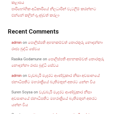
කළාපය
පාරිභෝගික අධිකාරියේ නිලධාරින් වැටලීම් කරන්නට
එන්නේ කලින් දැණුවත් කරලා
Recent Comments
admin
on
පොලිස්පති අහනකම්වත් තොරතුරු නොදන්නා
රාජ්‍ය බුද්ධි සේවය
Rasika Godamune
on
පොලිස්පති අහනකම්වත් තොරතුරු
නොදන්නා රාජ්‍ය බුද්ධි සේවය
admin
on
වැඩබැරි මැදරට ආණ්ඩුකාර නිසා අවසානයේ
ජනාධිපතිට මහරාත්‍රියේ බැතිමතුන් අතරට යන්න විය
Suren Soysa
on
වැඩබැරි මැදරට ආණ්ඩුකාර නිසා
අවසානයේ ජනාධිපතිට මහරාත්‍රියේ බැතිමතුන් අතරට
යන්න විය