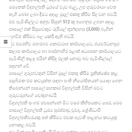
මෙතෙක් විදුහල්පති ධූරයේ වැඩ බැලූ, උප ගුරුවරායා වෙත
තෑගි බෝග ලබා දීමට අදාළ මුදල් එකතු කිරීම සිදු වන බවයි.
එම පැමිණිල්ලට අනුව සිසුන් 512 කු ඉගෙනුම ලබන අදාළ
පාසලේ එක් සිසුවෙකුට රුපියල් තුන්දාහස (3,000) බැගින්
ගෙවීම් කිරිමට බල කෙරී ඇති බවයි.
ඊට එරෙහිව මහරගම කොට්ඨාශ කාර්යාලයට, ජයවර්ධනපුර
කලාප කාර්යාලය හා බාස්නාහිර පළාත් අධ්‍යාපන කාර්යාලයට
පැමිණිලි කළද එයින් කිසිදු ඵලක් නොවූ බව පැමිණිල්ලේ
සඳහන් වෙි.
පාසලේ ගුරුභවතුන් විසින් මුදල් එකතු කිරීම ප්‍රතික්ෂේප කළ
පසුබිමක එම කටයුත්ත සඳහා පංති නියෝජිතයන් යොදා ගෙන
තිබෙන්නේ පාසලේ සහකාර විදුහල්පති විසින් බවට
ගුරුවරුන්ගේ චෝදනාවයි.
විදුහල්පති සංගම් පවසන්නේ මීට වසර කිහිපයකට පෙර, මෙම
පාසලේ විදුහල්පති ධුරය පුරප්පාඩු වුවද, ශ්‍රේණිධාරි
විදුහල්පතිවරයකු පත් කිරීමට එවක පැවති පාළනය කටයුතු
නොකළ බවයි.