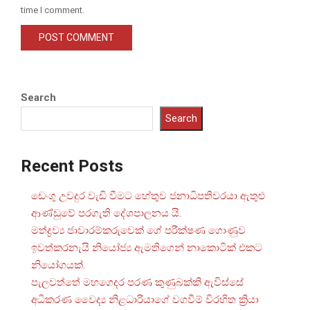
time I comment.
Search
Search
Recent Posts
ඩෙංගු උවදුර වැඩි වීමට හේතුව ජනාධිපතිවරයා ඇතුළු
ආණ්ඩුවේ පරගැති දේශපාලනය යි.
මත්ද්‍රව්‍ය ජාවාරම්කරුවෙක් ගේ පරීක්ෂණ ගොණුව
ඉවත්කරනැයි නියෝජ්‍ය ඇමතිගෙන් නාකොටික් එකට
නියෝගයක්.
පැලවත්තේ මහගෙදර පරණ කුණුබක්කි ඇවිස්සේ
අධිකරණ වෛද්‍ය නිළධාරියාගේ වගවීම් විරහිත ක්‍රියා