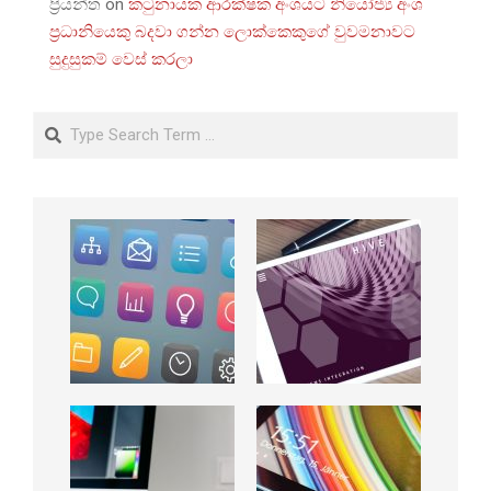
ප්‍රියන්ත
on
කටුනායක ආරක්ෂක අංශයට නියෝජ්‍ය අංශ
ප්‍රධානියෙකු බදවා ගන්න ලොක්කෙකුගේ වුවමනාවට
සුදුසුකම් වෙස් කරලා
Search