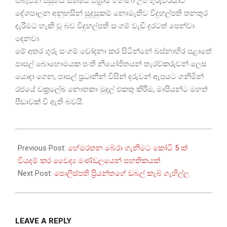
එබැවින් පසුගිය සතියෙි විශ්‍රාම ගන්නා උප ගුරුවරයාට
දේශපාලන අනුහසින් සුදුසුකම් නොමැතිව විදුහල්පති තනතුර
දැරීමට හැකි වූ බව විදුහල්පති සංගම් වැඩි දුරටත් පෙන්වා
දෙනවා.
මේ අතර ගුරු සංගම් චෝදනා කර සිටින්නේ බස්නාහිර පළාතේ
පාසල් බොහොමයක පංති නියෝජිතයන් තැරව්කරුවන් ලෙස
යොදා ගෙන, පාසල් ප්‍රධානීන් විසින් දරුවන් ඇපයට ගනිමින්
රජයේ චක්‍රලේඛ නොතකා මුදල් එකතු කිරීම, මාපියන්ට මහත්
පීඩාවක් වි ඇති බවයි.
2026-
05-
Previous Post:
හේමරතන බේරා ගැනීමට කෝටි 5 ක්
18
වියදම් කර වෛද්‍ය මණ්ඩලයෙන් සහතිකයක්
Next Post:
පොලිස්පති ප්‍රියන්තගේ ඩබල් කැබ් ගැහිල්ල
LEAVE A REPLY