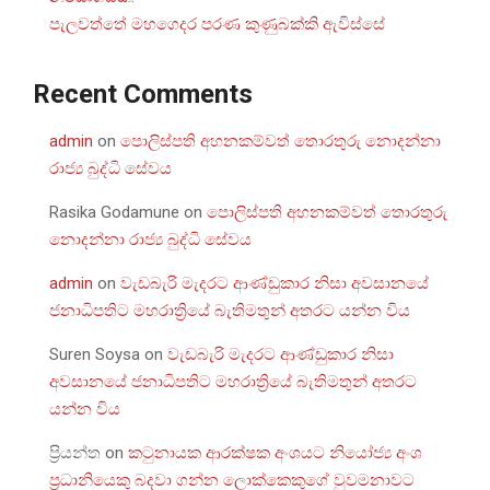
පැලවත්තේ මහගෙදර පරණ කුණුබක්කි ඇවිස්සේ
Recent Comments
admin
on
පොලිස්පති අහනකම්වත් තොරතුරු නොදන්නා
රාජ්‍ය බුද්ධි සේවය
Rasika Godamune
on
පොලිස්පති අහනකම්වත් තොරතුරු
නොදන්නා රාජ්‍ය බුද්ධි සේවය
admin
on
වැඩබැරි මැදරට ආණ්ඩුකාර නිසා අවසානයේ
ජනාධිපතිට මහරාත්‍රියේ බැතිමතුන් අතරට යන්න විය
Suren Soysa
on
වැඩබැරි මැදරට ආණ්ඩුකාර නිසා
අවසානයේ ජනාධිපතිට මහරාත්‍රියේ බැතිමතුන් අතරට
යන්න විය
ප්‍රියන්ත
on
කටුනායක ආරක්ෂක අංශයට නියෝජ්‍ය අංශ
ප්‍රධානියෙකු බදවා ගන්න ලොක්කෙකුගේ වුවමනාවට