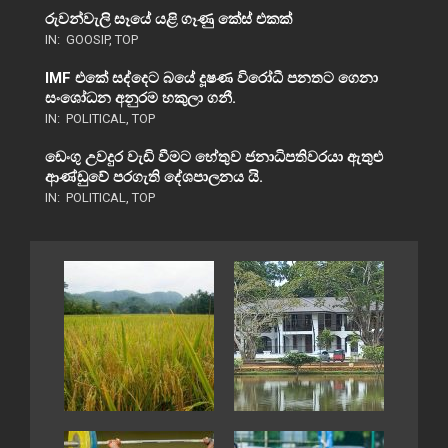
රුවන්වැලි සෑයේ යළි ගෑණු කේස් එකක්
IN:
GOOSIP
,
TOP
IMF එකේ සද්දෙට බයේ දූෂණ විරෝධී පනතට ගෙනා
සංශෝධන අනුරම හකුලා ගනී.
IN:
POLITICAL
,
TOP
ඩෙංගු උවදුර වැඩි වීමට හේතුව ජනාධිපතිවරයා ඇතුළු
ආණ්ඩුවේ පරගැති දේශපාලනය යි.
IN:
POLITICAL
,
TOP