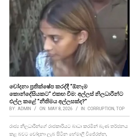
චෝදනා ප්‍රතික්ෂේප කරද්දී “ඕනෑම
කොන්දේසියකට” එකඟ වීම: අල්ලස් නිලධාරීන්ට
එල්ල කළේ “නීතිමය අල්ලසක්ද?”
BY:
ADMIN
ON:
MAY 8, 2026
IN:
CORRUPTION
,
TOP
රාජ්‍ය නිලධාරීන්ගේ රාජකාරියට බාධා කරමින් බැණ තර්ජනය
කළ බවට චෝදනා ලැබ සිටින හේමාලී විජේරත්න,