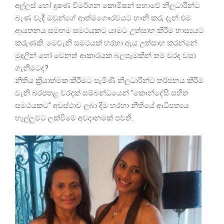
අල්ලස් හෝ දූෂණ විමර්ශන කොමිෂන් සභාවේ නිලධාරීන්ට
බැණ වැදී ඔවුන්ගේ ආත්මගෞරවයට හානි කර, දැන් එම
ආයතනය සමඟම සමථයකට යාමට උත්සාහ කිරීම හාස්‍යයට
කරුණකි. මෙවැනි සමථයක් හරහා ඇය උත්සාහ කරන්නේ
මුදලින් හෝ වෙනත් ආකාරයක බලපෑමකින් තම වරද වසා
ගැනීමටද?
නීතිය ක්‍රියාත්මක කිරීමට පැමිණි නිලධාරීන්ට තර්ජනය කිරීම
වැනි බරපතළ වරදක් සම්බන්ධයෙන් “කොන්දේසි සහිත
සමථයකට” අවස්ථාව ලබා දීම හරහා නීතියේ ආධිපත්‍යය
හෑල්ලුවට ලක්වීමේ අවදානමක් පවතී.