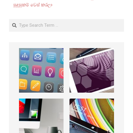
සුදුසුකම් වෙස් කරලා
Search