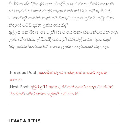
විශ්වාසයයි. “ඕනෑම කොන්දේසියකට” එකඟ වීමට සූදානම්
බව පැවසීම මගින් වක්‍රව හැඟවෙන්නේ වරද පිළිගැනීමක්
නොවේද? එසේත් නැතිනම් ඕනෑම දෙයක් ලබා දී නඩුවෙන්
නිදහස් වීමට දරන උත්සාහයක්ද?
අල්ලස් කොමිසම මෙවැනි සමථ යෝජනා සම්බන්ධයෙන් ගනු
ලබන තීරණය, ඉදිරියේදී මෙවැනි වරදවල් කරන අනෙකුත්
“බලපුළුවන්කාරයන්ට” ද දෙනු ලබන ආදර්ශයක් වනු ඇත
2026-
05-
Previous Post:
කොමිස් වලට ගත්තු බස් හතරේ ඇත්ත
08
කතාව.
Next Post:
අවුරුදු 11 කුඩා දැරිවියක් දූෂණය කල චීවරධාරී
බාප්පාව බේරගන්න ලේකම් රවී පෙරට
LEAVE A REPLY