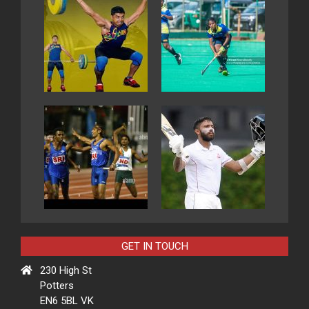
GET IN TOUCH
230 High St
Potters
EN6 5BL VK