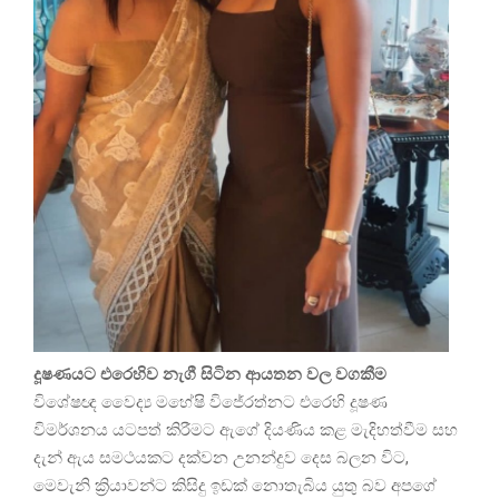
දූෂණයට එරෙහිව නැගී සිටින ආයතන වල වගකීම
විශේෂඥ වෛද්‍ය මහේෂි විජේරත්නට එරෙහි දූෂණ
විමර්ශනය යටපත් කිරීමට ඇගේ දියණිය කළ මැදිහත්වීම සහ
දැන් ඇය සමථයකට දක්වන උනන්දුව දෙස බලන විට,
මෙවැනි ක්‍රියාවන්ට කිසිදු ඉඩක් නොතැබිය යුතු බව අපගේ