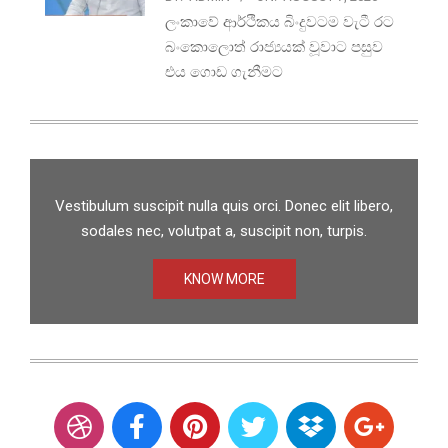
ලංකාවේ ආර්ථිකය බිංදුවටම වැටී රට
බංකොලොත් රාජ්‍යයක් වූවාට පසුව
එය ගොඩ ගැනීමට
Vestibulum suscipit nulla quis orci. Donec elit libero,
sodales nec, volutpat a, suscipit non, turpis.
KNOW MORE