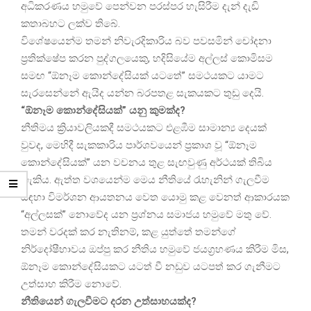
අධිකරණය හමුවේ පෙන්වන පරස්පර හැසිරීම දැන් දැඩි
කතාබහට ලක්ව තිබේ.
විශේෂයෙන්ම තමන් නිවැරදිකාරිය බව පවසමින් චෝදනා
ප්‍රතික්ෂේප කරන පුද්ගලයෙකු, හදිසියේම අල්ලස් කොමිසම
සමඟ “ඕනෑම කොන්දේසියක් යටතේ” සමථයකට යාමට
සැරසෙන්නේ ඇයිද යන්න බරපතළ සැකයකට තුඩු දෙයි.
“ඕනෑම කොන්දේසියක්” යනු කුමක්ද?
නීතිමය ක්‍රියාවලියකදී සමථයකට එළඹීම සාමාන්‍ය දෙයක්
වුවද, මෙහිදී සැකකාරිය පාර්ශවයෙන් ප්‍රකාශ වූ “ඕනෑම
කොන්දේසියක්” යන වචනය තුළ සැඟවුණු අර්ථයක් තිබිය
හැකිය. ඇත්ත වශයෙන්ම මෙය නීතියේ රැහැනින් ගැලවීම
සඳහා විමර්ශන ආයතනය වෙත යොමු කළ වෙනත් ආකාරයක
“අල්ලසක්” නොවේද යන ප්‍රශ්නය සමාජය හමුවේ මතු වේ.
තමන් වරදක් කර නැතිනම්, කළ යුත්තේ තමන්ගේ
නිර්දෝෂීභාවය ඔප්පු කර නීතිය හමුවේ ජයග්‍රහණය කිරීම මිස,
ඕනෑම කොන්දේසියකට යටත් වී නඩුව යටපත් කර ගැනීමට
උත්සාහ කිරීම නොවේ.
නීතියෙන් ගැලවීමට දරන උත්සාහයක්ද?