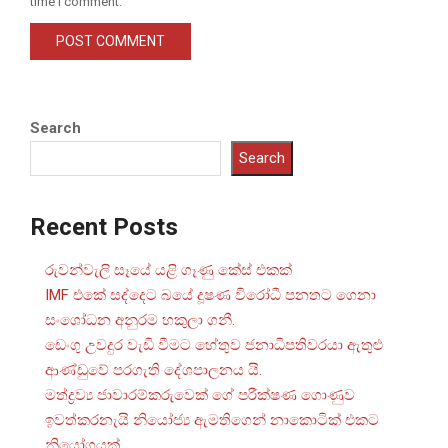
time I comment.
Search
Search
Recent Posts
රුවන්වැලි සෑයේ යළි ගෑණු කේස් එකක්
IMF එකේ සද්දෙට බයේ දූෂණ විරෝධී පනතට ගෙනා
සංශෝධන අනුරම හකුලා ගනී.
ඩෙංගු උවදුර වැඩි වීමට හේතුව ජනාධිපතිවරයා ඇතුළු
ආණ්ඩුවේ පරගැති දේශපාලනය යි.
මත්ද්‍රව්‍ය ජාවාරම්කරුවෙක් ගේ පරීක්ෂණ ගොණුව
ඉවත්කරනැයි නියෝජ්‍ය ඇමතිගෙන් නාකොටික් එකට
නියෝගයක්.