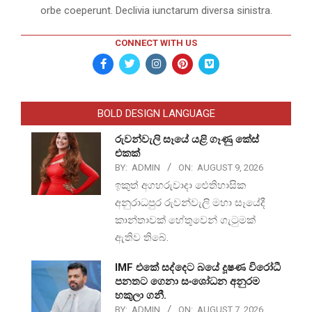
orbe coeperunt. Declivia iunctarum diversa sinistra.
CONNECT WITH US
BOLD DESIGN LANGUAGE
රුවන්වැලි සෑයේ යළි ගෑණු කේස්
එකක්
BY:
ADMIN
ON:
AUGUST 9, 2026
ඉකුත් අගහරුවාදා ඓතිහාසික
අනුරාධපුර රුවන්වැලි මහා සෑයේදී
කාන්තාවක් හේතුවෙන් ගැටුමක්
ඇතිව තිබේ.
IMF එකේ සද්දෙට බයේ දූෂණ විරෝධී
පනතට ගෙනා සංශෝධන අනුරම
හකුලා ගනී.
BY:
ADMIN
ON:
AUGUST 7, 2026