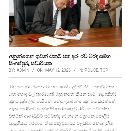
අනුන්ගෙන් ගුවන් ටිකට් පත් අරං රවී බිරිඳ සමග
සිංගප්පූරු සවාරියක
BY:
ADMIN
ON:
MAY 12, 2026
IN:
POLICE
,
TOP
මහජන ආරක්ෂක අමාත්‍යාංශයේ ලේකම් රවී සෙනවිරත්න
යනු හොඳ ඩීල් කාරයෙකි. ඔහු කරන කියන සෑම දෙයකින්ම
ඔහුට පුද්ගලික වාසියක් නොලැබේ නම් ඔහු එය කරන්නේ
නැත. පාරම්පරික යූඑන්පී කාරයෙකු වූ රවී සෙනවිරත්න
වත්මන් ආණ්ඩුවට සම්බන්ද වෙන්නේ විශ්‍රාමික පොලිස්
සාමූහිකය හරහාය. ඒ පාස්කු ප්‍රහාරය වලක්වා නොගැනීම
ගැන ඔහුට මෙන්ම වත්මන් සීඅයිඩී අධ්‍යක්ෂ රීලෝඩ් ජ්‍යෙෂ්ඨ