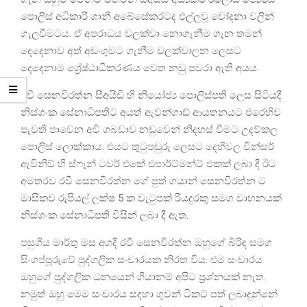
පොලිස් අධිකාරී ශානී අබේසේකරටද එල්ලවූ චෝදනා වලින්
ගැලවීමටය. ඒ අපරාධය වලක්වා නොගැනීම ගැන තමන්
දෙදෙනාව අත් අඩංගුවට ගැනීම වලක්වාලන ලෙසට
දෙදෙනාම ශ්‍රේෂ්ඨාධිකරණය වෙත නඩු පවරා ඇති අයය.
රවී සෙනවිරත්න සීඅයිඩී හි නියෝජ්‍ය පොලිස්පති ලෙස සිටියදී
නිස්ශංක සේනාධිපතිට අයත් ඇවන්ගාඩ් ආයතනයට එරෙහිව
පැවති පාවෙන අවි ගබඩාව නඩුවෙන් නිදහස් වීමට උදව්කල
පොලිස් ලොක්කාය. එයට තුටුපඬුරු ලෙසට දෙහිවල වින්සර්
ඇවිනිව් හි ස්ෆෑන් ටවර් එකේ එපාර්ට්මන්ට් එකක් ලබා දී ඊට
අමතරව රවී සෙනවිරත්න ගේ පුත් ගයාන් සෙනවිරත්න ට
මාසිකව රුපියල් ලක්ෂ 5 ක වැටුපක් රියදුරකු සමග වාහනයක්
නිස්ශංක සේනාධිපති විසින් ලබා දී ඇත.
පසුගිය මාර්තු මස අගදී රවී සෙනවිරත්න ඔහුගේ බිරිඳ සමග
සිංගප්පූරුවේ පුද්ගලික සංචාරයක නිරත විය. එම සංචාරය
ඔහුගේ පුද්ගලික ධනයෙන් ගියානම් අපිට ප්‍රශ්නයක් නැත.
නමුත් ඔහු මෙම සංචාරය සදහා ගුවන් ටිකට් පත් ලබාදුන්නේ