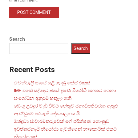
Search
Search
Recent Posts
රුවන්වැලි සෑයේ යළි ගෑණු කේස් එකක්
IMF එකේ සද්දෙට බයේ දූෂණ විරෝධී පනතට ගෙනා
සංශෝධන අනුරම හකුලා ගනී.
ඩෙංගු උවදුර වැඩි වීමට හේතුව ජනාධිපතිවරයා ඇතුළු
ආණ්ඩුවේ පරගැති දේශපාලනය යි.
මත්ද්‍රව්‍ය ජාවාරම්කරුවෙක් ගේ පරීක්ෂණ ගොණුව
ඉවත්කරනැයි නියෝජ්‍ය ඇමතිගෙන් නාකොටික් එකට
නියෝගයක්.