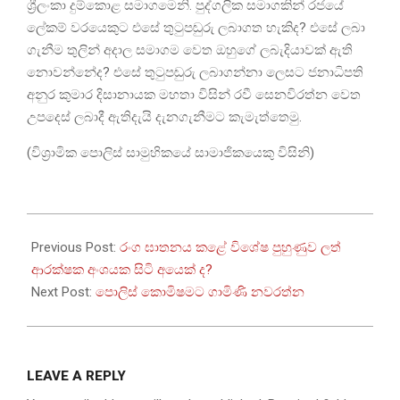
ශ්‍රීලංකා දුම්කොළ සමාගමෙනි. පුද්ගලික සමාගකින් රජයේ
ලේකම් වරයෙකුට එසේ තුටුපඬුරු ලබාගත හැකිද? එසේ ලබා
ගැනීම තුලින් අදාල සමාගම වෙත ඔහුගේ ලබැදියාවක් ඇති
නොවන්නේද? එසේ තුටුපඬුරු ලබාගන්නා ලෙසට ජනාධිපති
අනුර කුමාර දිසානායක මහතා විසින් රවී සෙනවිරත්න වෙත
උපදෙස් ලබාදී ඇතිදැයි දැනගැනීමට කැමැත්තෙමු.
(විශ්‍රාමික පොලිස් සාමුහිකයේ සාමාජිකයෙකු විසිනි)
2026-
05-
Previous Post:
රංග ඝාතනය කළේ විශේෂ පුහුණුව ලත්
12
ආරක්ෂක අංශයක සිටි අයෙක් ද?
Next Post:
පොලිස් කොමිෂමට ගාමිණි නවරත්න
LEAVE A REPLY