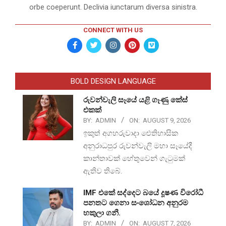
orbe coeperunt. Declivia iunctarum diversa sinistra.
CONNECT WITH US
BOLD DESIGN LANGUAGE
රුවන්වැලි සෑයේ යළි ගෑණු කේස්
එකක්
BY:
ADMIN
ON:
AUGUST 9, 2026
ඉකුත් අගහරුවාදා ඓතිහාසික
අනුරාධපුර රුවන්වැලි මහා සෑයේදී
කාන්තාවක් හේතුවෙන් ගැටුමක්
ඇතිව තිබේ.
IMF එකේ සද්දෙට බයේ දූෂණ විරෝධී
පනතට ගෙනා සංශෝධන අනුරම
හකුලා ගනී.
BY:
ADMIN
ON:
AUGUST 7, 2026