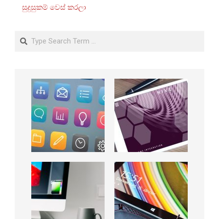
සුදුසුකම් වෙස් කරලා
Search