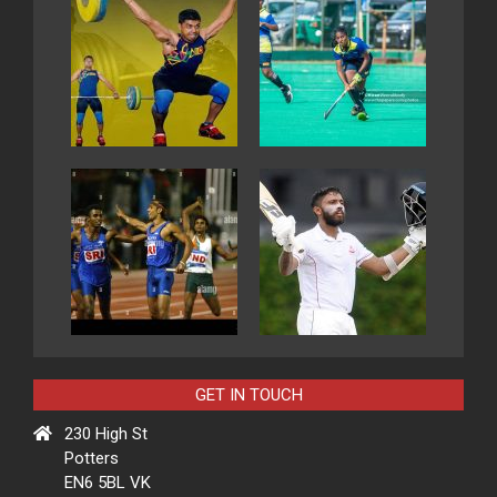
GET IN TOUCH
230 High St
Potters
EN6 5BL VK