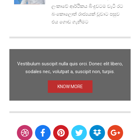
ලංකාවේ ආර්ථිකය බිංදුවටම වැටී රට
බංකොලොත් රාජ්‍යයක් වූවාට පසුව
එය ගොඩ ගැනීමට
Vestibulum suscipit nulla quis orci. Donec elit libero,
sodales nec, volutpat a, suscipit non, turpis.
KNOW MORE