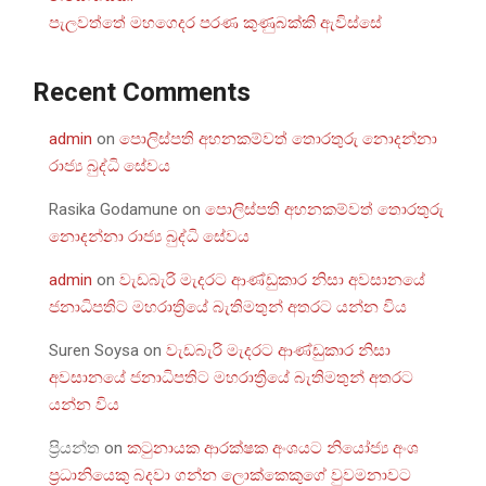
පැලවත්තේ මහගෙදර පරණ කුණුබක්කි ඇවිස්සේ
Recent Comments
admin
on
පොලිස්පති අහනකම්වත් තොරතුරු නොදන්නා
රාජ්‍ය බුද්ධි සේවය
Rasika Godamune
on
පොලිස්පති අහනකම්වත් තොරතුරු
නොදන්නා රාජ්‍ය බුද්ධි සේවය
admin
on
වැඩබැරි මැදරට ආණ්ඩුකාර නිසා අවසානයේ
ජනාධිපතිට මහරාත්‍රියේ බැතිමතුන් අතරට යන්න විය
Suren Soysa
on
වැඩබැරි මැදරට ආණ්ඩුකාර නිසා
අවසානයේ ජනාධිපතිට මහරාත්‍රියේ බැතිමතුන් අතරට
යන්න විය
ප්‍රියන්ත
on
කටුනායක ආරක්ෂක අංශයට නියෝජ්‍ය අංශ
ප්‍රධානියෙකු බදවා ගන්න ලොක්කෙකුගේ වුවමනාවට