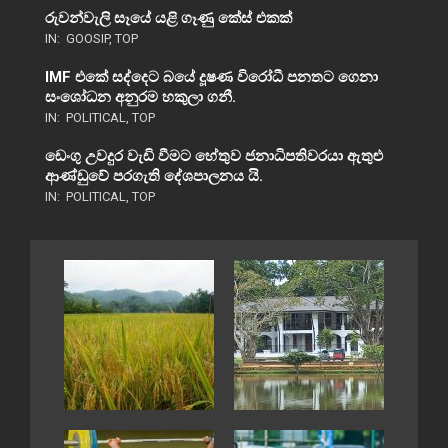
රුවන්වැලි සෑයේ යළි ගෑණු කේස් එකක්
IN:
GOOSIP
,
TOP
IMF එකේ සද්දෙට බයේ දූෂණ විරෝධී පනතට ගෙනා
සංශෝධන අනුරම හකුලා ගනී.
IN:
POLITICAL
,
TOP
ඩෙංගු උවදුර වැඩි වීමට හේතුව ජනාධිපතිවරයා ඇතුළු
ආණ්ඩුවේ පරගැති දේශපාලනය යි.
IN:
POLITICAL
,
TOP