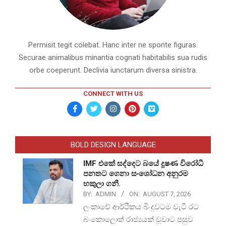
Permisit tegit colebat. Hanc inter ne sponte figuras.
Securae animalibus minantia cognati habitabilis sua rudis
orbe coeperunt. Declivia iunctarum diversa sinistra.
CONNECT WITH US
BOLD DESIGN LANGUAGE
IMF එකේ සද්දෙට බයේ දූෂණ විරෝධී
පනතට ගෙනා සංශෝධන අනුරම
හකුලා ගනී.
BY:
ADMIN
ON:
AUGUST 7, 2026
ලංකාවේ ආර්ථිකය බිංදුවටම වැටී රට
බංකොලොත් රාජ්‍යයක් වූවාට පසුව