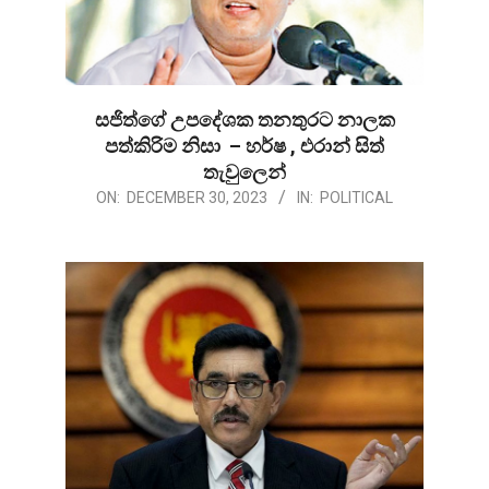
සජිත්ගේ උපදේශක තනතුරට නාලක
පත්කිරිම නිසා – හර්ෂ , එරාන් සිත්
තැවුලෙන්
2023-
ON:
DECEMBER 30, 2023
IN:
POLITICAL
12-
30