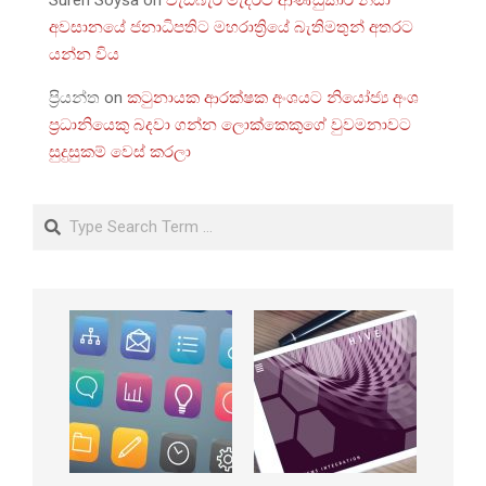
Suren Soysa
on
වැඩබැරි මැදරට ආණ්ඩුකාර නිසා
අවසානයේ ජනාධිපතිට මහරාත්‍රියේ බැතිමතුන් අතරට
යන්න විය
ප්‍රියන්ත
on
කටුනායක ආරක්ෂක අංශයට නියෝජ්‍ය අංශ
ප්‍රධානියෙකු බදවා ගන්න ලොක්කෙකුගේ වුවමනාවට
සුදුසුකම් වෙස් කරලා
Search