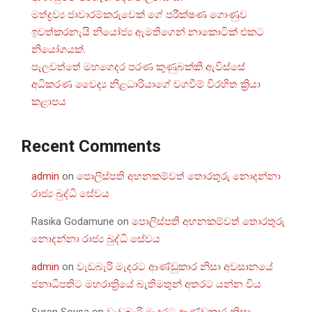
මත්ද්‍රව්‍ය ජාවාරම්කරුවෙක් ගේ පරීක්ෂණ ගොණුව
ඉවත්කරනැයි නියෝජ්‍ය ඇමතිගෙන් නාකොටික් එකට
නියෝගයක්.
පැලවත්තේ මහගෙදර පරණ කුණුබක්කි ඇවිස්සේ
අධිකරණ වෛද්‍ය නිළධාරියාගේ වගවීම් විරහිත ක්‍රියා
කළාපය
Recent Comments
admin
on
පොලිස්පති අහනකම්වත් තොරතුරු නොදන්නා
රාජ්‍ය බුද්ධි සේවය
Rasika Godamune
on
පොලිස්පති අහනකම්වත් තොරතුරු
නොදන්නා රාජ්‍ය බුද්ධි සේවය
admin
on
වැඩබැරි මැදරට ආණ්ඩුකාර නිසා අවසානයේ
ජනාධිපතිට මහරාත්‍රියේ බැතිමතුන් අතරට යන්න විය