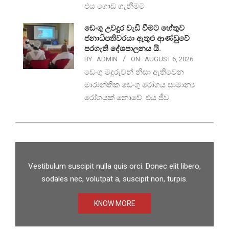
එය ගොඩ ගැනීමට
ඩෙංගු උවදුර වැඩි වීමට හේතුව
ජනාධිපතිවරයා ඇතුළු ආණ්ඩුවේ
පරගැති දේශපාලනය යි.
BY:
ADMIN
ON:
AUGUST 6, 2026
ඩෙංගු මදුරුවන් නිසා ඇතිවෙන
මාරාන්තික ඩෙංගු රෝගය සාමාන්‍ය
රෝගයක් නොවේ. එය ජීව
Vestibulum suscipit nulla quis orci. Donec elit libero,
sodales nec, volutpat a, suscipit non, turpis.
KNOW MORE