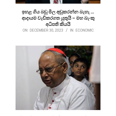
ඉහළ ගිය බඩු මිල අඩුකරන්න බැහැ …
ආදායම වැඩිකරගත යුතුයි – මහ බැංකු
අධිපති කියයි
2023-
ON:
DECEMBER 30, 2023
IN:
ECONOMIC
12-
30