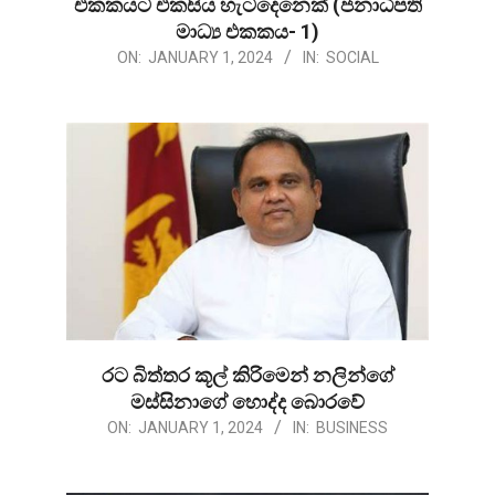
එකකයට එකසිය හැටදෙනෙක් (ජනාධිපති
මාධ්‍ය එකකය- 1)
2024-
ON:
JANUARY 1, 2024
IN:
SOCIAL
01-
01
රට බිත්තර කූල් කිරිමෙන් නලින්ගේ
මස්සිනාගේ හොද්ද බොරවේ
2024-
ON:
JANUARY 1, 2024
IN:
BUSINESS
01-
01