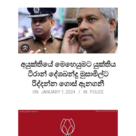
අයුක්තියේ මෙහෙයුමට යුක්තිය
ටිරාන් දේශබන්දු මුසාමිල්ට
රිද්දන්න ගොස් ඇනගනී
2024-
ON:
JANUARY 1, 2024
IN:
POLICE
01-
01