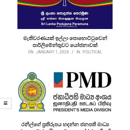
මැතිවරණයක් ඉල්ලා පොහොට්ටුවෙන්
පාර්ලිමේන්තුවට යෝජනාවක්
2024-
ON:
JANUARY 1, 2024
IN:
POLITICAL
01-
01
රනිල්ගේ ප්‍රතිරූපය හදන්න ජනපති මාධ්‍ය