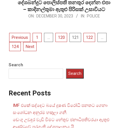
දේශබන්දුට පොලිස්පති තනතුර දෙන්න එපා
– කාදිනල්තුමා ඇතුළු පිරිසක් උසාවියට
2023-
ON:
DECEMBER 30, 2023
IN:
POLICE
12-
30
Posts
Previous
1
…
120
121
122
…
pagination
124
Next
Search
Search
Recent Posts
IMF එකේ සද්දෙට බයේ දූෂණ විරෝධී පනතට ගෙනා
සංශෝධන අනුරම හකුලා ගනී.
ඩෙංගු උවදුර වැඩි වීමට හේතුව ජනාධිපතිවරයා ඇතුළු
ආණ්ඩුවේ පරගැති දේශපාලනය යි.