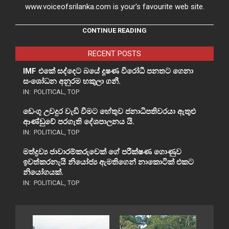
www.voiceofsrilanka.com is your's favourite web site.
CONTINUE READING
RECENT POSTS
IMF එකේ සද්දෙට බයේ දූෂණ විරෝධී පනතට ගෙනා
සංශෝධන අනුරම හකුලා ගනී.
IN:
POLITICAL
,
TOP
ඩෙංගු උවදුර වැඩි වීමට හේතුව ජනාධිපතිවරයා ඇතුළු
ආණ්ඩුවේ පරගැති දේශපාලනය යි.
IN:
POLITICAL
,
TOP
මත්ද්‍රව්‍ය ජාවාරම්කරුවෙක් ගේ පරීක්ෂණ ගොණුව
ඉවත්කරනැයි නියෝජ්‍ය ඇමතිගෙන් නාකොටික් එකට
නියෝගයක්.
IN:
POLITICAL
,
TOP